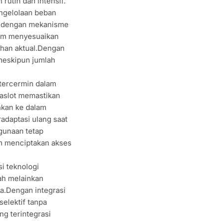
utin dan intensif.
engelolaan beban
an dengan mekanisme
orm menyesuaikan
uhan aktual.Dengan
 meskipun jumlah
 tercermin dalam
laslot memastikan
hkan ke dalam
adaptasi ulang saat
gunaan tetap
lam menciptakan akses
si teknologi
sah melainkan
a.Dengan integrasi
selektif tanpa
g terintegrasi