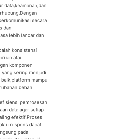
lur data,keamanan,dan
terhubung.Dengan
 berkomunikasi secara
as dan
asa lebih lancar dan
dalah konsistensi
aruan atau
engan komponen
m yang sering menjadi
 baik,platform mampu
erubahan beban
 efisiensi pemrosesan
aan data agar setiap
ling efektif.Proses
aktu respons dapat
angsung pada