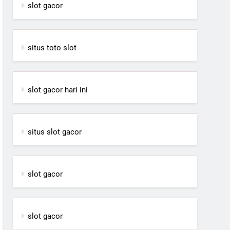
slot gacor
situs toto slot
slot gacor hari ini
situs slot gacor
slot gacor
slot gacor