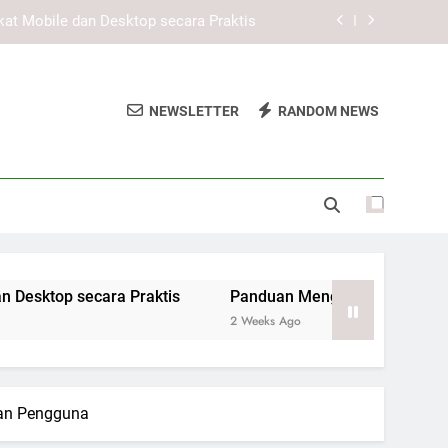
t Mobile dan Desktop secara Praktis
lalui Perangkat Mobile dan Desktop
elalui Perangkat Mobile dan Desktop
NEWSLETTER
RANDOM NEWS
f di Berbagai Perangkat secara Aman
o Pitacco. Sumber Daya Untuk Sukses Finansial.
t Mobile dan Desktop secara Praktis
lalui Perangkat Mobile dan Desktop
elalui Perangkat Mobile dan Desktop
cara Praktis
Panduan Mengakses LEBAH4D melalui Per
2 Weeks Ago
man Pengguna