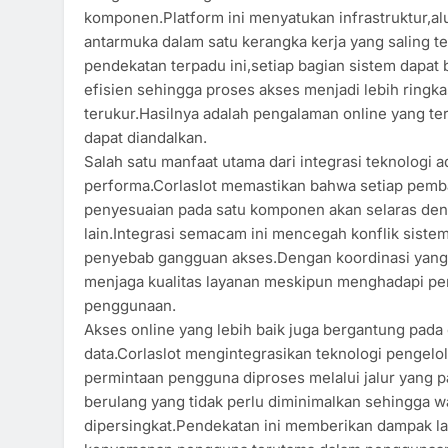
komponen.Platform ini menyatukan infrastruktur,a
antarmuka dalam satu kerangka kerja yang saling 
pendekatan terpadu ini,setiap bagian sistem dapat
efisien sehingga proses akses menjadi lebih ringk
terukur.Hasilnya adalah pengalaman online yang ter
dapat diandalkan.
Salah satu manfaat utama dari integrasi teknologi a
performa.Corlaslot memastikan bahwa setiap pemb
penyesuaian pada satu komponen akan selaras d
lain.Integrasi semacam ini mencegah konflik siste
penyebab gangguan akses.Dengan koordinasi yang
menjaga kualitas layanan meskipun menghadapi p
penggunaan.
Akses online yang lebih baik juga bergantung pada
data.Corlaslot mengintegrasikan teknologi pengelol
permintaan pengguna diproses melalui jalur yang pa
berulang yang tidak perlu diminimalkan sehingga w
dipersingkat.Pendekatan ini memberikan dampak l