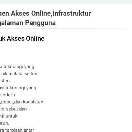
men Akses Online,Infrastruktur
ngalaman Pengguna
tuk Akses Online
i teknologi yang
aik melalui sistem
sten.
asi teknologi yang
 modern
,cepat,dan konsisten
 tersebut dan
nti untuk
uruh.
ra terpisah antar