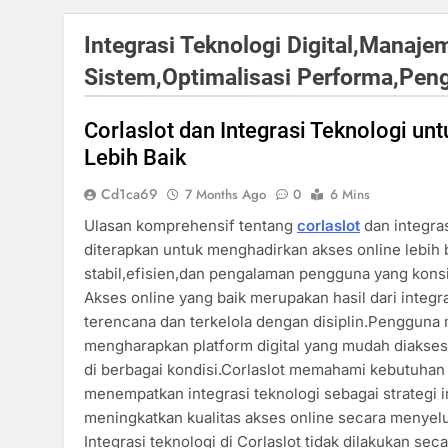
Integrasi Teknologi Digital,Manaje
Sistem,Optimalisasi Performa,Pe
Corlaslot dan Integrasi Teknologi un
Lebih Baik
Cd1ca69
7 Months Ago
0
6 Mins
Ulasan komprehensif tentang
corlaslot
dan integras
diterapkan untuk menghadirkan akses online lebih b
stabil,efisien,dan pengalaman pengguna yang konsi
Akses online yang baik merupakan hasil dari integr
terencana dan terkelola dengan disiplin.Pengguna
mengharapkan platform digital yang mudah diakses
di berbagai kondisi.Corlaslot memahami kebutuhan
menempatkan integrasi teknologi sebagai strategi i
meningkatkan kualitas akses online secara menyel
Integrasi teknologi di Corlaslot tidak dilakukan seca