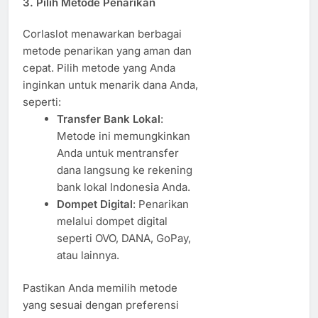
3.
Pilih Metode Penarikan
Corlaslot menawarkan berbagai
metode penarikan yang aman dan
cepat. Pilih metode yang Anda
inginkan untuk menarik dana Anda,
seperti:
Transfer Bank Lokal
:
Metode ini memungkinkan
Anda untuk mentransfer
dana langsung ke rekening
bank lokal Indonesia Anda.
Dompet Digital
: Penarikan
melalui dompet digital
seperti OVO, DANA, GoPay,
atau lainnya.
Pastikan Anda memilih metode
yang sesuai dengan preferensi