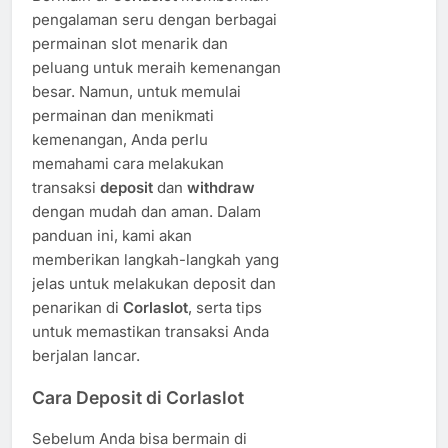
pengalaman seru dengan berbagai
permainan slot menarik dan
peluang untuk meraih kemenangan
besar. Namun, untuk memulai
permainan dan menikmati
kemenangan, Anda perlu
memahami cara melakukan
transaksi
deposit
dan
withdraw
dengan mudah dan aman. Dalam
panduan ini, kami akan
memberikan langkah-langkah yang
jelas untuk melakukan deposit dan
penarikan di
Corlaslot
, serta tips
untuk memastikan transaksi Anda
berjalan lancar.
Cara Deposit di Corlaslot
Sebelum Anda bisa bermain di