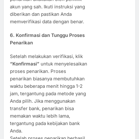
akun yang sah. Ikuti instruksi yang
diberikan dan pastikan Anda
memverifikasi data dengan benar.
6.
Konfirmasi dan Tunggu Proses
Penarikan
Setelah melakukan verifikasi, klik
“Konfirmasi”
untuk menyelesaikan
proses penarikan. Proses
penarikan biasanya membutuhkan
waktu beberapa menit hingga 1-2
jam, tergantung pada metode yang
Anda pilih. Jika menggunakan
transfer bank, penarikan bisa
memakan waktu lebih lama,
tergantung pada kebijakan bank
Anda.
Setelah proses penarikan berhasil,