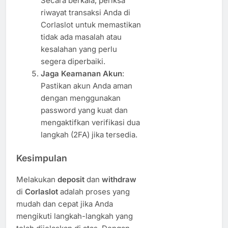
Secara berkala, periksa
riwayat transaksi Anda di
Corlaslot untuk memastikan
tidak ada masalah atau
kesalahan yang perlu
segera diperbaiki.
Jaga Keamanan Akun
:
Pastikan akun Anda aman
dengan menggunakan
password yang kuat dan
mengaktifkan verifikasi dua
langkah (2FA) jika tersedia.
Kesimpulan
Melakukan
deposit
dan
withdraw
di
Corlaslot
adalah proses yang
mudah dan cepat jika Anda
mengikuti langkah-langkah yang