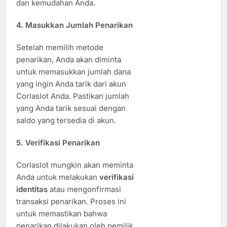
dan kemudahan Anda.
4.
Masukkan Jumlah Penarikan
Setelah memilih metode
penarikan, Anda akan diminta
untuk memasukkan jumlah dana
yang ingin Anda tarik dari akun
Corlaslot Anda. Pastikan jumlah
yang Anda tarik sesuai dengan
saldo yang tersedia di akun.
5.
Verifikasi Penarikan
Corlaslot mungkin akan meminta
Anda untuk melakukan
verifikasi
identitas
atau mengonfirmasi
transaksi penarikan. Proses ini
untuk memastikan bahwa
penarikan dilakukan oleh pemilik