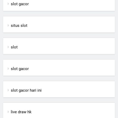
slot gacor
situs slot
slot
slot gacor
slot gacor hari ini
live draw hk