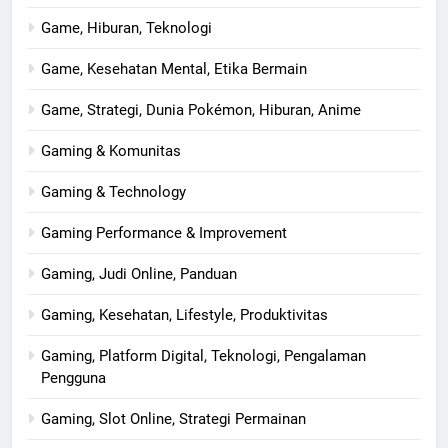
Game, Hiburan, Teknologi
Game, Kesehatan Mental, Etika Bermain
Game, Strategi, Dunia Pokémon, Hiburan, Anime
Gaming & Komunitas
Gaming & Technology
Gaming Performance & Improvement
Gaming, Judi Online, Panduan
Gaming, Kesehatan, Lifestyle, Produktivitas
Gaming, Platform Digital, Teknologi, Pengalaman
Pengguna
Gaming, Slot Online, Strategi Permainan