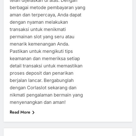
telah dijelaskan di atas. Dengan
berbagai metode pembayaran yang
aman dan terpercaya, Anda dapat
dengan nyaman melakukan
transaksi untuk menikmati
permainan slot yang seru atau
menarik kemenangan Anda.
Pastikan untuk mengikuti tips
keamanan dan memeriksa setiap
detail transaksi untuk memastikan
proses deposit dan penarikan
berjalan lancar. Bergabunglah
dengan Corlaslot sekarang dan
nikmati pengalaman bermain yang
menyenangkan dan aman!
Read More