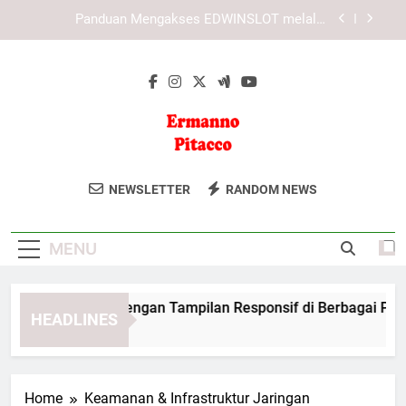
Skip
Panduan Mengakses LEBAH4D melalui Perangkat
to
Mobile dan Desktop
content
Panduan Mengakses KAYA787 melalui Perangkat
Mobile dan Desktop
LEBAH4D Login dengan Tampilan Responsif di
Berbagai Perangkat secara Aman
Panduan Mengakses EDWINSLOT melalui
Perangkat Mobile dan Desktop secara Praktis
Ermanno
Dapatkan Solusi Bisnis Dan Keuangan
Panduan Mengakses LEBAH4D melalui Perangkat
NEWSLETTER
RANDOM NEWS
Mobile dan Desktop
Pitacco
Dari Konsultan Profesional Ermanno
Panduan Mengakses KAYA787 melalui Perangkat
Pitacco. Sumber Daya Untuk Sukses
Mobile dan Desktop
MENU
Finansial.
BAH4D Login dengan Tampilan Responsif di Berbagai Perang
HEADLINES
Weeks Ago
Home
Keamanan & Infrastruktur Jaringan