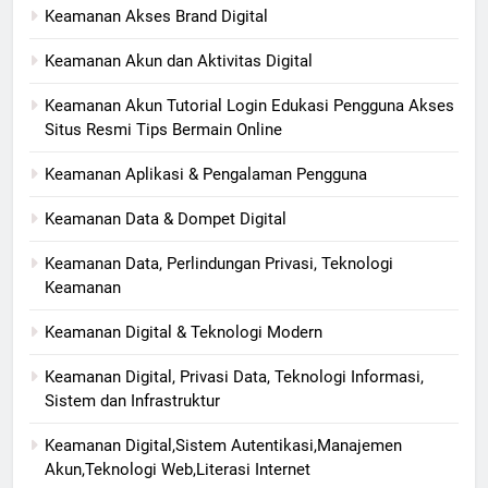
Keamanan Akses Brand Digital
Keamanan Akun dan Aktivitas Digital
Keamanan Akun Tutorial Login Edukasi Pengguna Akses
Situs Resmi Tips Bermain Online
Keamanan Aplikasi & Pengalaman Pengguna
Keamanan Data & Dompet Digital
Keamanan Data, Perlindungan Privasi, Teknologi
Keamanan
Keamanan Digital & Teknologi Modern
Keamanan Digital, Privasi Data, Teknologi Informasi,
Sistem dan Infrastruktur
Keamanan Digital,Sistem Autentikasi,Manajemen
Akun,Teknologi Web,Literasi Internet