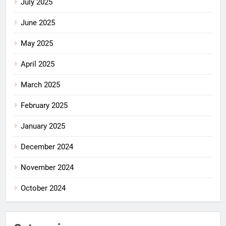
July 2025
June 2025
May 2025
April 2025
March 2025
February 2025
January 2025
December 2024
November 2024
October 2024