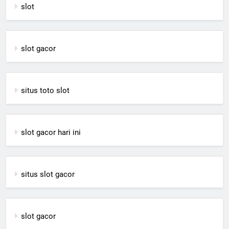
slot
slot gacor
situs toto slot
slot gacor hari ini
situs slot gacor
slot gacor