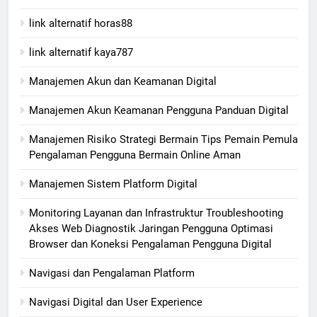
link alternatif horas88
link alternatif kaya787
Manajemen Akun dan Keamanan Digital
Manajemen Akun Keamanan Pengguna Panduan Digital
Manajemen Risiko Strategi Bermain Tips Pemain Pemula
Pengalaman Pengguna Bermain Online Aman
Manajemen Sistem Platform Digital
Monitoring Layanan dan Infrastruktur Troubleshooting
Akses Web Diagnostik Jaringan Pengguna Optimasi
Browser dan Koneksi Pengalaman Pengguna Digital
Navigasi dan Pengalaman Platform
Navigasi Digital dan User Experience