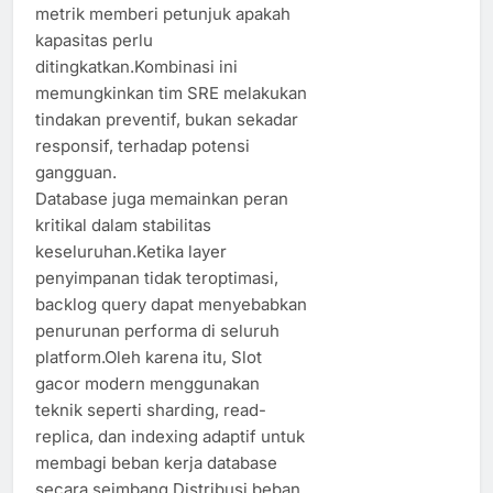
metrik memberi petunjuk apakah
kapasitas perlu
ditingkatkan.Kombinasi ini
memungkinkan tim SRE melakukan
tindakan preventif, bukan sekadar
responsif, terhadap potensi
gangguan.
Database juga memainkan peran
kritikal dalam stabilitas
keseluruhan.Ketika layer
penyimpanan tidak teroptimasi,
backlog query dapat menyebabkan
penurunan performa di seluruh
platform.Oleh karena itu, Slot
gacor modern menggunakan
teknik seperti sharding, read-
replica, dan indexing adaptif untuk
membagi beban kerja database
secara seimbang.Distribusi beban