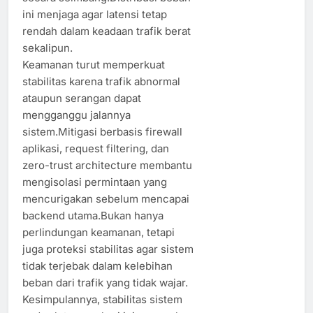
ini menjaga agar latensi tetap
rendah dalam keadaan trafik berat
sekalipun.
Keamanan turut memperkuat
stabilitas karena trafik abnormal
ataupun serangan dapat
mengganggu jalannya
sistem.Mitigasi berbasis firewall
aplikasi, request filtering, dan
zero-trust architecture membantu
mengisolasi permintaan yang
mencurigakan sebelum mencapai
backend utama.Bukan hanya
perlindungan keamanan, tetapi
juga proteksi stabilitas agar sistem
tidak terjebak dalam kelebihan
beban dari trafik yang tidak wajar.
Kesimpulannya, stabilitas sistem