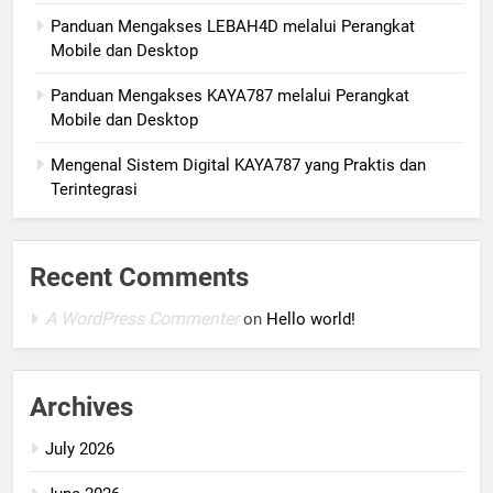
Panduan Mengakses LEBAH4D melalui Perangkat
Mobile dan Desktop
Panduan Mengakses KAYA787 melalui Perangkat
Mobile dan Desktop
Mengenal Sistem Digital KAYA787 yang Praktis dan
Terintegrasi
Recent Comments
A WordPress Commenter
on
Hello world!
Archives
July 2026