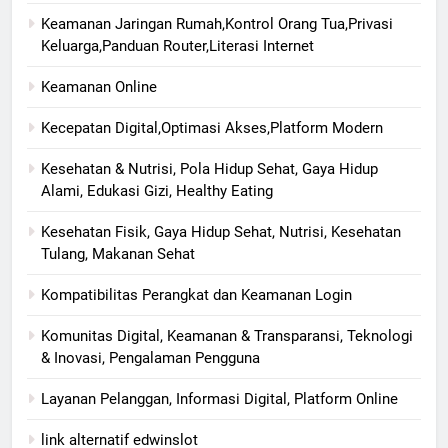
Keamanan Jaringan Rumah,Kontrol Orang Tua,Privasi
Keluarga,Panduan Router,Literasi Internet
Keamanan Online
Kecepatan Digital,Optimasi Akses,Platform Modern
Kesehatan & Nutrisi, Pola Hidup Sehat, Gaya Hidup
Alami, Edukasi Gizi, Healthy Eating
Kesehatan Fisik, Gaya Hidup Sehat, Nutrisi, Kesehatan
Tulang, Makanan Sehat
Kompatibilitas Perangkat dan Keamanan Login
Komunitas Digital, Keamanan & Transparansi, Teknologi
& Inovasi, Pengalaman Pengguna
Layanan Pelanggan, Informasi Digital, Platform Online
link alternatif edwinslot