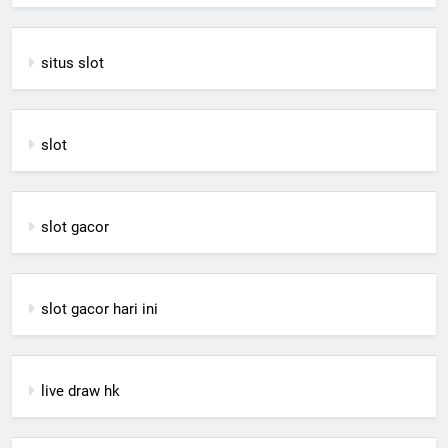
situs slot
slot
slot gacor
slot gacor hari ini
live draw hk