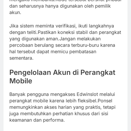
dan seharusnya hanya digunakan oleh pemilik
akun.
Jika sistem meminta verifikasi, ikuti langkahnya
dengan teliti.Pastikan koneksi stabil dan perangkat
yang digunakan aman.Jangan melakukan
percobaan berulang secara terburu-buru karena
hal tersebut dapat memicu pembatasan
sementara.
Pengelolaan Akun di Perangkat
Mobile
Banyak pengguna mengakses Edwinslot melalui
perangkat mobile karena lebih fleksibel.Ponsel
memungkinkan akses harian yang praktis, tetapi
juga membutuhkan perhatian khusus dari sisi
keamanan dan performa.