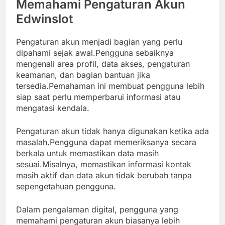
Memahami Pengaturan Akun
Edwinslot
Pengaturan akun menjadi bagian yang perlu
dipahami sejak awal.Pengguna sebaiknya
mengenali area profil, data akses, pengaturan
keamanan, dan bagian bantuan jika
tersedia.Pemahaman ini membuat pengguna lebih
siap saat perlu memperbarui informasi atau
mengatasi kendala.
Pengaturan akun tidak hanya digunakan ketika ada
masalah.Pengguna dapat memeriksanya secara
berkala untuk memastikan data masih
sesuai.Misalnya, memastikan informasi kontak
masih aktif dan data akun tidak berubah tanpa
sepengetahuan pengguna.
Dalam pengalaman digital, pengguna yang
memahami pengaturan akun biasanya lebih