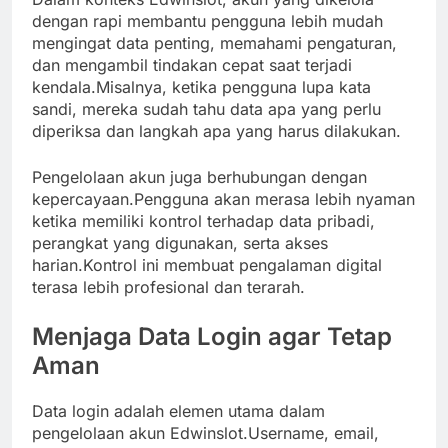
dengan rapi membantu pengguna lebih mudah
mengingat data penting, memahami pengaturan,
dan mengambil tindakan cepat saat terjadi
kendala.Misalnya, ketika pengguna lupa kata
sandi, mereka sudah tahu data apa yang perlu
diperiksa dan langkah apa yang harus dilakukan.
Pengelolaan akun juga berhubungan dengan
kepercayaan.Pengguna akan merasa lebih nyaman
ketika memiliki kontrol terhadap data pribadi,
perangkat yang digunakan, serta akses
harian.Kontrol ini membuat pengalaman digital
terasa lebih profesional dan terarah.
Menjaga Data Login agar Tetap
Aman
Data login adalah elemen utama dalam
pengelolaan akun Edwinslot.Username, email,