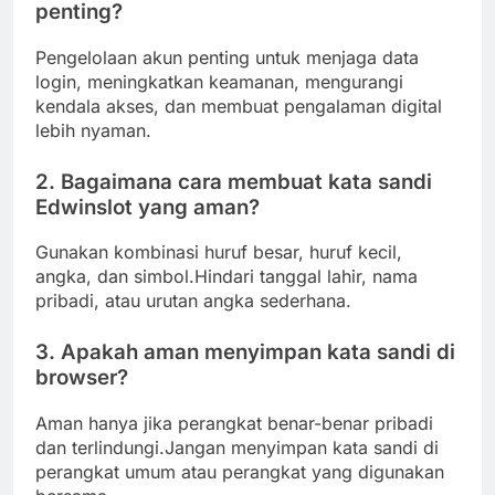
penting?
Pengelolaan akun penting untuk menjaga data
login, meningkatkan keamanan, mengurangi
kendala akses, dan membuat pengalaman digital
lebih nyaman.
2. Bagaimana cara membuat kata sandi
Edwinslot yang aman?
Gunakan kombinasi huruf besar, huruf kecil,
angka, dan simbol.Hindari tanggal lahir, nama
pribadi, atau urutan angka sederhana.
3. Apakah aman menyimpan kata sandi di
browser?
Aman hanya jika perangkat benar-benar pribadi
dan terlindungi.Jangan menyimpan kata sandi di
perangkat umum atau perangkat yang digunakan