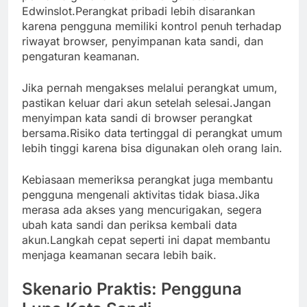
Edwinslot.Perangkat pribadi lebih disarankan
karena pengguna memiliki kontrol penuh terhadap
riwayat browser, penyimpanan kata sandi, dan
pengaturan keamanan.
Jika pernah mengakses melalui perangkat umum,
pastikan keluar dari akun setelah selesai.Jangan
menyimpan kata sandi di browser perangkat
bersama.Risiko data tertinggal di perangkat umum
lebih tinggi karena bisa digunakan oleh orang lain.
Kebiasaan memeriksa perangkat juga membantu
pengguna mengenali aktivitas tidak biasa.Jika
merasa ada akses yang mencurigakan, segera
ubah kata sandi dan periksa kembali data
akun.Langkah cepat seperti ini dapat membantu
menjaga keamanan secara lebih baik.
Skenario Praktis: Pengguna