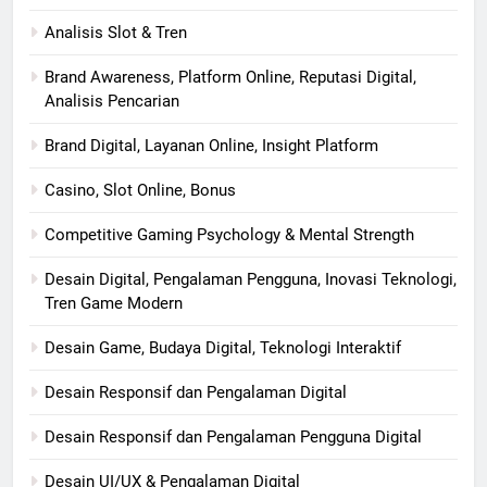
Analisis Slot & Tren
Brand Awareness, Platform Online, Reputasi Digital,
Analisis Pencarian
Brand Digital, Layanan Online, Insight Platform
Casino, Slot Online, Bonus
Competitive Gaming Psychology & Mental Strength
Desain Digital, Pengalaman Pengguna, Inovasi Teknologi,
Tren Game Modern
Desain Game, Budaya Digital, Teknologi Interaktif
Desain Responsif dan Pengalaman Digital
Desain Responsif dan Pengalaman Pengguna Digital
Desain UI/UX & Pengalaman Digital