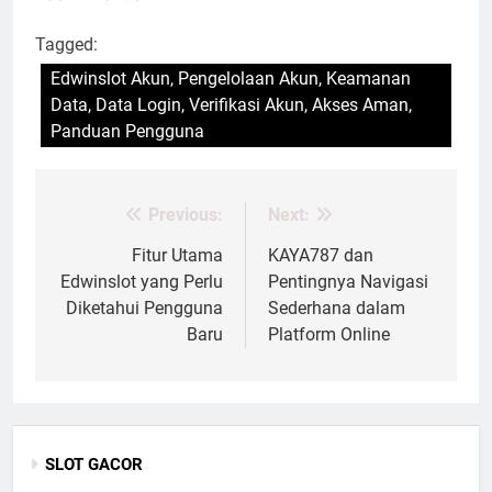
Tagged:
Edwinslot Akun, Pengelolaan Akun, Keamanan
Data, Data Login, Verifikasi Akun, Akses Aman,
Panduan Pengguna
Previous:
Next:
Post
navigation
Fitur Utama
KAYA787 dan
Edwinslot yang Perlu
Pentingnya Navigasi
Diketahui Pengguna
Sederhana dalam
Baru
Platform Online
SLOT GACOR