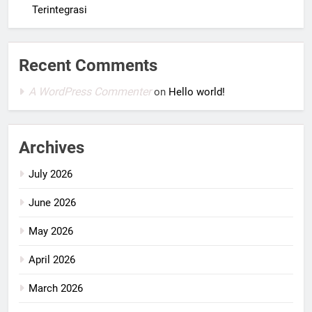
Terintegrasi
Recent Comments
A WordPress Commenter
on
Hello world!
Archives
July 2026
June 2026
May 2026
April 2026
March 2026