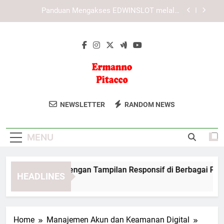
Skip
Panduan Mengakses LEBAH4D melalui Perangkat
to
Mobile dan Desktop
content
Panduan Mengakses KAYA787 melalui Perangkat
Mobile dan Desktop
LEBAH4D Login dengan Tampilan Responsif di
Berbagai Perangkat secara Aman
Panduan Mengakses EDWINSLOT melalui
Perangkat Mobile dan Desktop secara Praktis
Ermanno
Dapatkan Solusi Bisnis Dan Keuangan
Panduan Mengakses LEBAH4D melalui Perangkat
NEWSLETTER
RANDOM NEWS
Mobile dan Desktop
Pitacco
Dari Konsultan Profesional Ermanno
Panduan Mengakses KAYA787 melalui Perangkat
Pitacco. Sumber Daya Untuk Sukses
Mobile dan Desktop
MENU
Finansial.
BAH4D Login dengan Tampilan Responsif di Berbagai Perang
HEADLINES
Weeks Ago
Home
Manajemen Akun dan Keamanan Digital