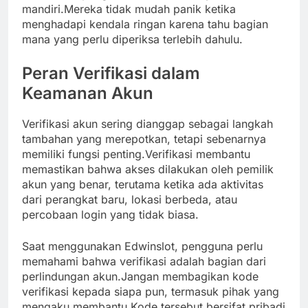
mandiri.Mereka tidak mudah panik ketika
menghadapi kendala ringan karena tahu bagian
mana yang perlu diperiksa terlebih dahulu.
Peran Verifikasi dalam
Keamanan Akun
Verifikasi akun sering dianggap sebagai langkah
tambahan yang merepotkan, tetapi sebenarnya
memiliki fungsi penting.Verifikasi membantu
memastikan bahwa akses dilakukan oleh pemilik
akun yang benar, terutama ketika ada aktivitas
dari perangkat baru, lokasi berbeda, atau
percobaan login yang tidak biasa.
Saat menggunakan Edwinslot, pengguna perlu
memahami bahwa verifikasi adalah bagian dari
perlindungan akun.Jangan membagikan kode
verifikasi kepada siapa pun, termasuk pihak yang
mengaku membantu.Kode tersebut bersifat pribadi