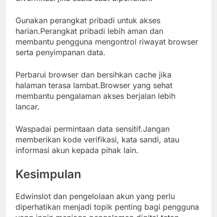
Gunakan perangkat pribadi untuk akses
harian.Perangkat pribadi lebih aman dan
membantu pengguna mengontrol riwayat browser
serta penyimpanan data.
Perbarui browser dan bersihkan cache jika
halaman terasa lambat.Browser yang sehat
membantu pengalaman akses berjalan lebih
lancar.
Waspadai permintaan data sensitif.Jangan
memberikan kode verifikasi, kata sandi, atau
informasi akun kepada pihak lain.
Kesimpulan
Edwinslot dan pengelolaan akun yang perlu
diperhatikan menjadi topik penting bagi pengguna