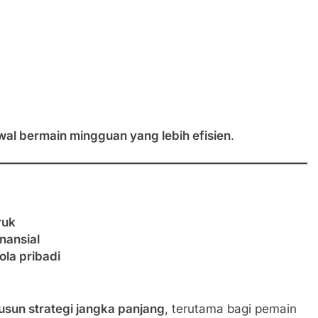
wal bermain mingguan yang lebih efisien
.
ruk
nansial
a pribadi
sun strategi jangka panjang
, terutama bagi pemain