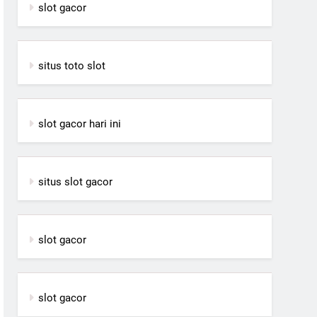
slot gacor
situs toto slot
slot gacor hari ini
situs slot gacor
slot gacor
slot gacor