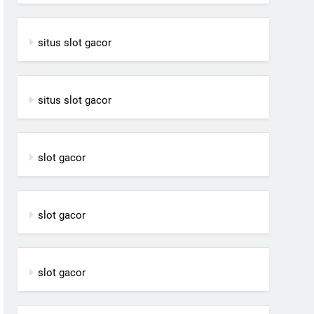
situs slot gacor
situs slot gacor
slot gacor
slot gacor
slot gacor