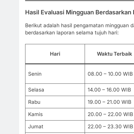
Hasil Evaluasi Mingguan Berdasarkan
Berikut adalah hasil pengamatan mingguan d
berdasarkan laporan selama tujuh hari:
Hari
Waktu Terbaik
Senin
08.00 – 10.00 WIB
Selasa
14.00 – 16.00 WIB
Rabu
19.00 – 21.00 WIB
Kamis
20.00 – 22.00 WIB
Jumat
22.00 – 23.30 WIB