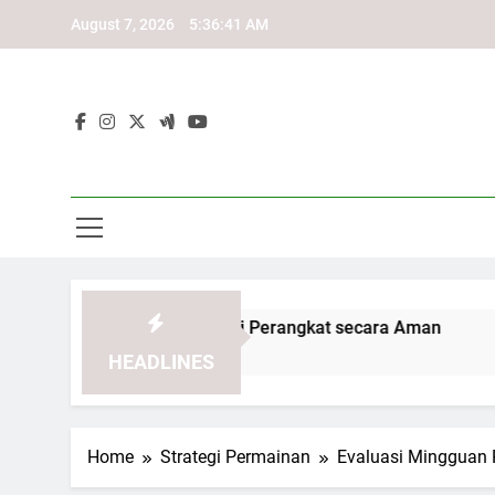
Skip
August 7, 2026
5:36:42 AM
to
content
Erm
Dapatkan 
onsif di Berbagai Perangkat secara Aman
Panduan Men
2 Weeks Ago
HEADLINES
Home
Strategi Permainan
Evaluasi Mingguan P