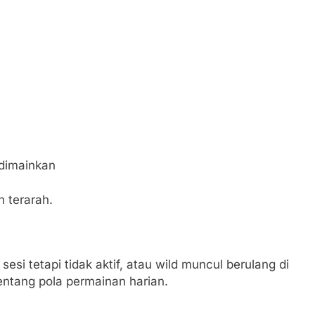
dimainkan
h terarah.
sesi tetapi tidak aktif, atau wild muncul berulang di
tentang pola permainan harian.