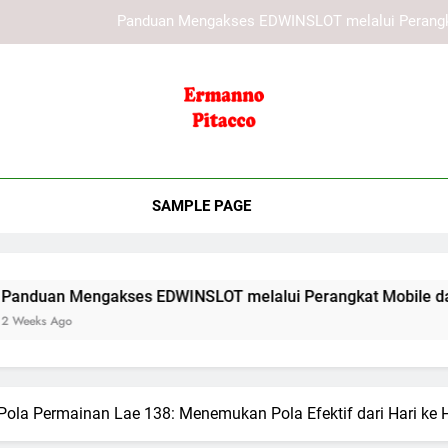
Panduan Mengakses EDWINSLOT melalui Perangka
Panduan Mengakses LEBAH4D me
Panduan Mengakses KAYA787 m
anno Pitacco
LEBAH4D Login dengan Tampilan Responsi
Solusi Bisnis Dan Keuangan Dari Konsultan Profesional Ermann
Panduan Mengakses EDWINSLOT melalui Perangka
SAMPLE PAGE
Panduan Mengakses LEBAH4D me
Panduan Mengakses KAYA787 m
gakses EDWINSLOT melalui Perangkat Mobile dan Desktop se
ola Permainan Lae 138: Menemukan Pola Efektif dari Hari ke H