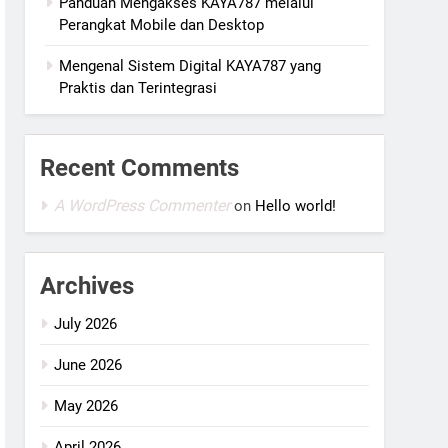
Panduan Mengakses KAYA787 melalui
Perangkat Mobile dan Desktop
Mengenal Sistem Digital KAYA787 yang
Praktis dan Terintegrasi
Recent Comments
A WordPress Commenter
on
Hello world!
Archives
July 2026
June 2026
May 2026
April 2026