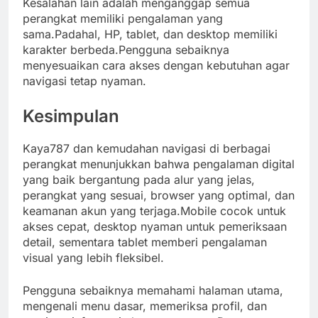
Kesalahan lain adalah menganggap semua
perangkat memiliki pengalaman yang
sama.Padahal, HP, tablet, dan desktop memiliki
karakter berbeda.Pengguna sebaiknya
menyesuaikan cara akses dengan kebutuhan agar
navigasi tetap nyaman.
Kesimpulan
Kaya787 dan kemudahan navigasi di berbagai
perangkat menunjukkan bahwa pengalaman digital
yang baik bergantung pada alur yang jelas,
perangkat yang sesuai, browser yang optimal, dan
keamanan akun yang terjaga.Mobile cocok untuk
akses cepat, desktop nyaman untuk pemeriksaan
detail, sementara tablet memberi pengalaman
visual yang lebih fleksibel.
Pengguna sebaiknya memahami halaman utama,
mengenali menu dasar, memeriksa profil, dan