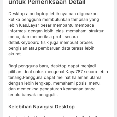
untuk Pemeriksaan Detail
Desktop atau laptop lebih nyaman digunakan
ketika pengguna membutuhkan tampilan yang
lebih luas.Layar besar membantu membaca
informasi dengan lebih jelas, memahami struktur
menu, dan memeriksa profil secara
detail.Keyboard fisik juga membuat proses
pengisian atau pembaruan data terasa lebih
akurat.
Bagi pengguna baru, desktop dapat menjadi
pilihan ideal untuk mengenal Kaya787 secara lebih
tenang.Pengguna dapat melihat halaman utama
dengan lebih lengkap, memahami posisi menu,
dan memeriksa pengaturan keamanan tanpa
terlalu banyak menggulir.
Kelebihan Navigasi Desktop