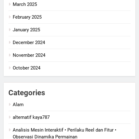
March 2025
February 2025
January 2025
December 2024
November 2024
October 2024
Categories
Alam
alternatif kaya787
Analisis Mesin Interaktif • Perilaku Reel dan Fitur •
Observasi Dinamika Permainan