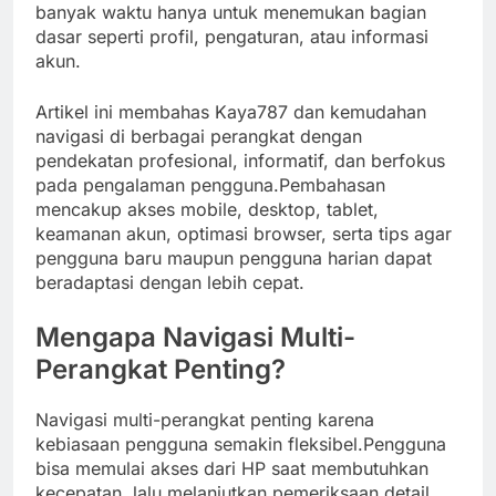
banyak waktu hanya untuk menemukan bagian
dasar seperti profil, pengaturan, atau informasi
akun.
Artikel ini membahas Kaya787 dan kemudahan
navigasi di berbagai perangkat dengan
pendekatan profesional, informatif, dan berfokus
pada pengalaman pengguna.Pembahasan
mencakup akses mobile, desktop, tablet,
keamanan akun, optimasi browser, serta tips agar
pengguna baru maupun pengguna harian dapat
beradaptasi dengan lebih cepat.
Mengapa Navigasi Multi-
Perangkat Penting?
Navigasi multi-perangkat penting karena
kebiasaan pengguna semakin fleksibel.Pengguna
bisa memulai akses dari HP saat membutuhkan
kecepatan, lalu melanjutkan pemeriksaan detail