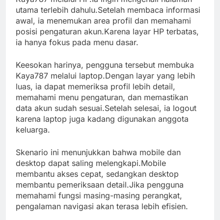
utama terlebih dahulu.Setelah membaca informasi
awal, ia menemukan area profil dan memahami
posisi pengaturan akun.Karena layar HP terbatas,
ia hanya fokus pada menu dasar.
Keesokan harinya, pengguna tersebut membuka
Kaya787 melalui laptop.Dengan layar yang lebih
luas, ia dapat memeriksa profil lebih detail,
memahami menu pengaturan, dan memastikan
data akun sudah sesuai.Setelah selesai, ia logout
karena laptop juga kadang digunakan anggota
keluarga.
Skenario ini menunjukkan bahwa mobile dan
desktop dapat saling melengkapi.Mobile
membantu akses cepat, sedangkan desktop
membantu pemeriksaan detail.Jika pengguna
memahami fungsi masing-masing perangkat,
pengalaman navigasi akan terasa lebih efisien.