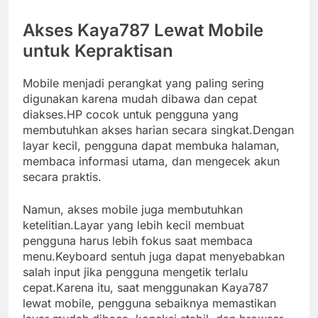
Akses Kaya787 Lewat Mobile
untuk Kepraktisan
Mobile menjadi perangkat yang paling sering
digunakan karena mudah dibawa dan cepat
diakses.HP cocok untuk pengguna yang
membutuhkan akses harian secara singkat.Dengan
layar kecil, pengguna dapat membuka halaman,
membaca informasi utama, dan mengecek akun
secara praktis.
Namun, akses mobile juga membutuhkan
ketelitian.Layar yang lebih kecil membuat
pengguna harus lebih fokus saat membaca
menu.Keyboard sentuh juga dapat menyebabkan
salah input jika pengguna mengetik terlalu
cepat.Karena itu, saat menggunakan Kaya787
lewat mobile, pengguna sebaiknya memastikan