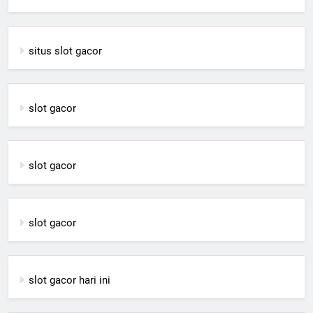
situs slot gacor
slot gacor
slot gacor
slot gacor
slot gacor hari ini