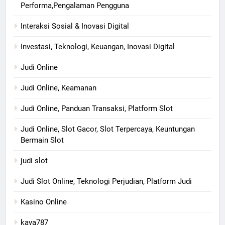
Performa,Pengalaman Pengguna
Interaksi Sosial & Inovasi Digital
Investasi, Teknologi, Keuangan, Inovasi Digital
Judi Online
Judi Online, Keamanan
Judi Online, Panduan Transaksi, Platform Slot
Judi Online, Slot Gacor, Slot Terpercaya, Keuntungan
Bermain Slot
judi slot
Judi Slot Online, Teknologi Perjudian, Platform Judi
Kasino Online
kaya787