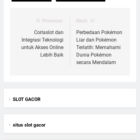
Previous:
Next:
Post
navigation
Corlaslot dan
Perbedaan Pokémon
Integrasi Teknologi
Liar dan Pokémon
untuk Akses Online
Terlatih: Memahami
Lebih Baik
Dunia Pokémon
secara Mendalam
SLOT GACOR
situs slot gacor