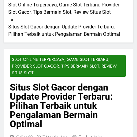
Slot Online Terpercaya, Game Slot Terbaru, Provider
Slot Gacor, Tips Bermain Slot, Review Situs Slot
Situs Slot Gacor dengan Update Provider Terbaru:
Pilihan Terbaik untuk Pengalaman Bermain Optimal
SLOT ONLINE TERPERCAYA, GAME SLOT TERBARU,
PROVIDER SLOT GACOR, TIPS BERMAIN SLOT, REVIEW
SITUS SLOT
Situs Slot Gacor dengan
Update Provider Terbaru:
Pilihan Terbaik untuk
Pengalaman Bermain
Optimal
0
Cd1ca69
7 Months Ago
6 Mins