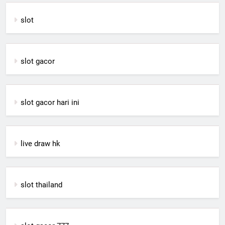
slot
slot gacor
slot gacor hari ini
live draw hk
slot thailand