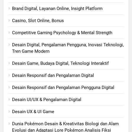
Brand Digital, Layanan Online, Insight Platform
Casino, Slot Online, Bonus
Competitive Gaming Psychology & Mental Strength
Desain Digital, Pengalaman Pengguna, Inovasi Teknologi,
Tren Game Modern
Desain Game, Budaya Digital, Teknologi Interaktif
Desain Responsif dan Pengalaman Digital
Desain Responsif dan Pengalaman Pengguna Digital
Desain UI/UX & Pengalaman Digital
Desain UX & UI Game
Dunia Pokémon Desain & Kreativitas Biologi dan Alam
Evolusi dan Adaptasi Lore Pokémon Analisis Fiksi