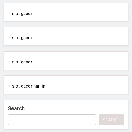
slot gacor
slot gacor
slot gacor
slot gacor hari ini
Search
SEARCH