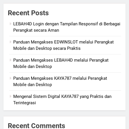
Recent Posts
LEBAH4D Login dengan Tampilan Responsif di Berbagai
Perangkat secara Aman
Panduan Mengakses EDWINSLOT melalui Perangkat
Mobile dan Desktop secara Praktis
Panduan Mengakses LEBAH4D melalui Perangkat
Mobile dan Desktop
Panduan Mengakses KAYA787 melalui Perangkat
Mobile dan Desktop
Mengenal Sistem Digital KAYA787 yang Praktis dan
Terintegrasi
Recent Comments