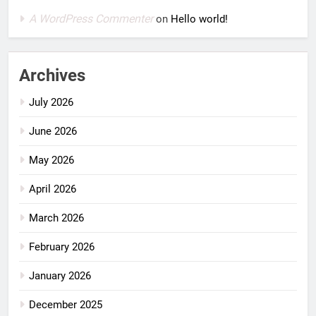
A WordPress Commenter
on
Hello world!
Archives
July 2026
June 2026
May 2026
April 2026
March 2026
February 2026
January 2026
December 2025