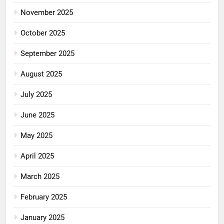
November 2025
October 2025
September 2025
August 2025
July 2025
June 2025
May 2025
April 2025
March 2025
February 2025
January 2025