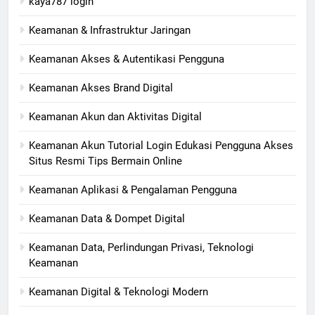
kaya787 login
Keamanan & Infrastruktur Jaringan
Keamanan Akses & Autentikasi Pengguna
Keamanan Akses Brand Digital
Keamanan Akun dan Aktivitas Digital
Keamanan Akun Tutorial Login Edukasi Pengguna Akses
Situs Resmi Tips Bermain Online
Keamanan Aplikasi & Pengalaman Pengguna
Keamanan Data & Dompet Digital
Keamanan Data, Perlindungan Privasi, Teknologi
Keamanan
Keamanan Digital & Teknologi Modern