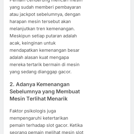
yang sudah memberi pembayaran
atau jackpot sebelumnya, dengan
harapan mesin tersebut akan
melanjutkan tren kemenangan.
Meskipun setiap putaran adalah
acak, keinginan untuk
mendapatkan kemenangan besar
adalah alasan kuat mengapa
mereka tertarik bermain di mesin
yang sedang dianggap gacor.
2.
Adanya Kemenangan
Sebelumnya yang Membuat
Mesin Terlihat Menarik
Faktor psikologis juga
mempengaruhi ketertarikan
pemain terhadap slot gacor. Ketika
seorang pemain melihat mesin slot