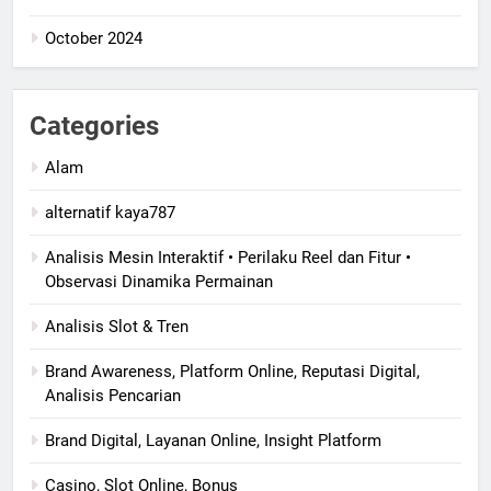
October 2024
Categories
Alam
alternatif kaya787
Analisis Mesin Interaktif • Perilaku Reel dan Fitur •
Observasi Dinamika Permainan
Analisis Slot & Tren
Brand Awareness, Platform Online, Reputasi Digital,
Analisis Pencarian
Brand Digital, Layanan Online, Insight Platform
Casino, Slot Online, Bonus