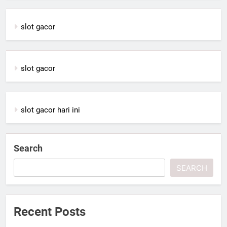
slot gacor
slot gacor
slot gacor hari ini
Search
SEARCH
Recent Posts