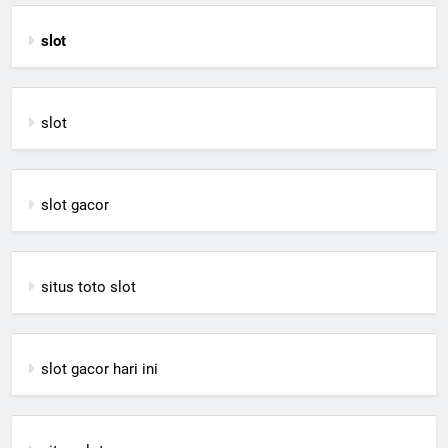
slot
slot
slot gacor
situs toto slot
slot gacor hari ini