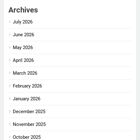
Archives
July 2026
June 2026
May 2026
April 2026
March 2026
February 2026
January 2026
December 2025
November 2025
October 2025