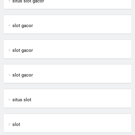
situs slot gacor
slot gacor
slot gacor
slot gacor
situs slot
slot