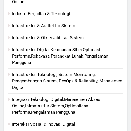
Online
Industri Perjudian & Teknologi
Infrastruktur & Arsitektur Sistem
Infrastruktur & Observabilitas Sistem
Infrastruktur Digital,Keamanan Siber,Optimasi
Performa,Rekayasa Perangkat Lunak,Pengalaman
Pengguna
Infrastruktur Teknologi, Sistem Monitoring,
Pengembangan Sistem, DevOps & Reliability, Manajemen
Digital
Integrasi Teknologi Digital,Manajemen Akses
Online,Infrastruktur Sistem,Optimalisasi
Performa,Pengalaman Pengguna
Interaksi Sosial & Inovasi Digital