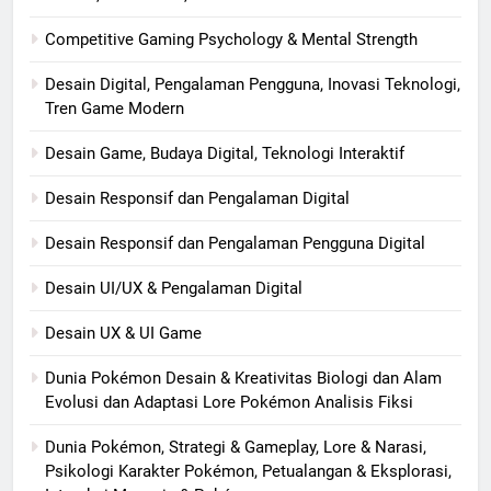
Competitive Gaming Psychology & Mental Strength
Desain Digital, Pengalaman Pengguna, Inovasi Teknologi,
Tren Game Modern
Desain Game, Budaya Digital, Teknologi Interaktif
Desain Responsif dan Pengalaman Digital
Desain Responsif dan Pengalaman Pengguna Digital
Desain UI/UX & Pengalaman Digital
Desain UX & UI Game
Dunia Pokémon Desain & Kreativitas Biologi dan Alam
Evolusi dan Adaptasi Lore Pokémon Analisis Fiksi
Dunia Pokémon, Strategi & Gameplay, Lore & Narasi,
Psikologi Karakter Pokémon, Petualangan & Eksplorasi,