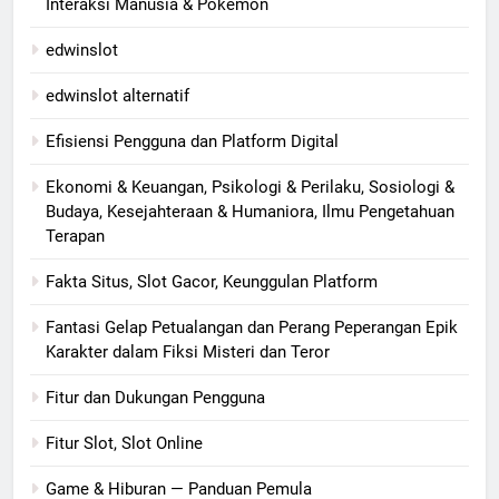
Interaksi Manusia & Pokémon
edwinslot
edwinslot alternatif
Efisiensi Pengguna dan Platform Digital
Ekonomi & Keuangan, Psikologi & Perilaku, Sosiologi &
Budaya, Kesejahteraan & Humaniora, Ilmu Pengetahuan
Terapan
Fakta Situs, Slot Gacor, Keunggulan Platform
Fantasi Gelap Petualangan dan Perang Peperangan Epik
Karakter dalam Fiksi Misteri dan Teror
Fitur dan Dukungan Pengguna
Fitur Slot, Slot Online
Game & Hiburan — Panduan Pemula