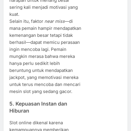
harapan untuk menang besar
sering kali menjadi motivasi yang
kuat.
Selain itu, faktor
near miss
—di
mana pemain hampir mendapatkan
kemenangan besar tetapi tidak
berhasil—dapat memicu perasaan
ingin mencoba lagi. Pemain
mungkin merasa bahwa mereka
hanya perlu sedikit lebih
beruntung untuk mendapatkan
jackpot, yang memotivasi mereka
untuk terus mencoba dan mencari
mesin slot yang sedang gacor.
5.
Kepuasan Instan dan
Hiburan
Slot online dikenal karena
kemampuannya memberikan