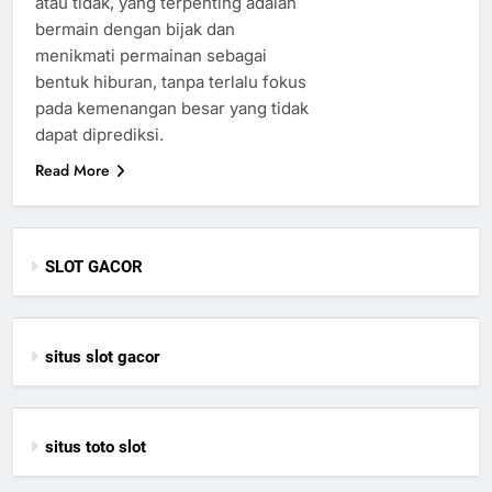
atau tidak, yang terpenting adalah
bermain dengan bijak dan
menikmati permainan sebagai
bentuk hiburan, tanpa terlalu fokus
pada kemenangan besar yang tidak
dapat diprediksi.
Read More
SLOT GACOR
situs slot gacor
situs toto slot