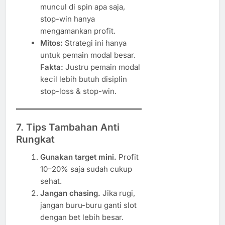
muncul di spin apa saja,
stop-win hanya
mengamankan profit.
Mitos:
Strategi ini hanya
untuk pemain modal besar.
Fakta:
Justru pemain modal
kecil lebih butuh disiplin
stop-loss & stop-win.
7. Tips Tambahan Anti
Rungkat
Gunakan target mini.
Profit
10–20% saja sudah cukup
sehat.
Jangan chasing.
Jika rugi,
jangan buru-buru ganti slot
dengan bet lebih besar.