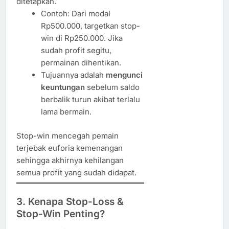
ditetapkan.
Contoh: Dari modal
Rp500.000, targetkan stop-
win di Rp250.000. Jika
sudah profit segitu,
permainan dihentikan.
Tujuannya adalah
mengunci
keuntungan
sebelum saldo
berbalik turun akibat terlalu
lama bermain.
Stop-win mencegah pemain
terjebak euforia kemenangan
sehingga akhirnya kehilangan
semua profit yang sudah didapat.
3. Kenapa Stop-Loss &
Stop-Win Penting?