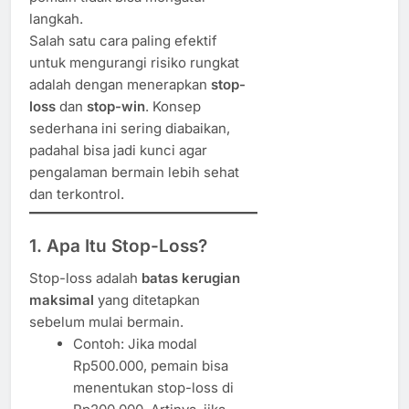
langkah.
Salah satu cara paling efektif
untuk mengurangi risiko rungkat
adalah dengan menerapkan
stop-
loss
dan
stop-win
. Konsep
sederhana ini sering diabaikan,
padahal bisa jadi kunci agar
pengalaman bermain lebih sehat
dan terkontrol.
1. Apa Itu Stop-Loss?
Stop-loss adalah
batas kerugian
maksimal
yang ditetapkan
sebelum mulai bermain.
Contoh: Jika modal
Rp500.000, pemain bisa
menentukan stop-loss di