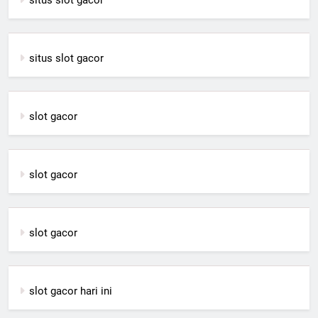
situs slot gacor
slot gacor
slot gacor
slot gacor
slot gacor hari ini