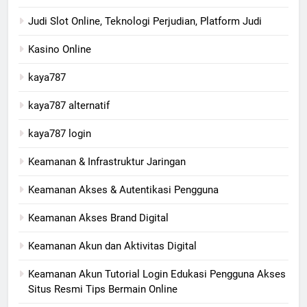
Judi Slot Online, Teknologi Perjudian, Platform Judi
Kasino Online
kaya787
kaya787 alternatif
kaya787 login
Keamanan & Infrastruktur Jaringan
Keamanan Akses & Autentikasi Pengguna
Keamanan Akses Brand Digital
Keamanan Akun dan Aktivitas Digital
Keamanan Akun Tutorial Login Edukasi Pengguna Akses
Situs Resmi Tips Bermain Online