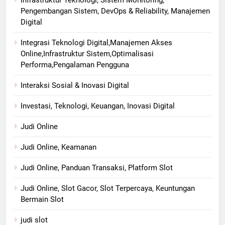
Pengembangan Sistem, DevOps & Reliability, Manajemen
Digital
Integrasi Teknologi Digital,Manajemen Akses
Online,Infrastruktur Sistem,Optimalisasi
Performa,Pengalaman Pengguna
Interaksi Sosial & Inovasi Digital
Investasi, Teknologi, Keuangan, Inovasi Digital
Judi Online
Judi Online, Keamanan
Judi Online, Panduan Transaksi, Platform Slot
Judi Online, Slot Gacor, Slot Terpercaya, Keuntungan
Bermain Slot
judi slot