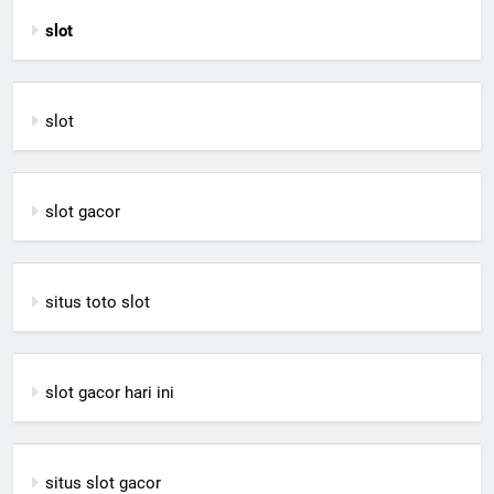
slot
slot
slot gacor
situs toto slot
slot gacor hari ini
situs slot gacor