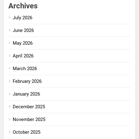
Archives
July 2026
June 2026
May 2026
April 2026
March 2026
February 2026
January 2026
December 2025
November 2025
October 2025