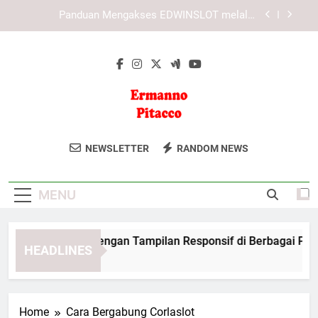
Skip
Panduan Mengakses LEBAH4D melalui Perangkat
to
Mobile dan Desktop
content
Panduan Mengakses KAYA787 melalui Perangkat
Mobile dan Desktop
LEBAH4D Login dengan Tampilan Responsif di
Berbagai Perangkat secara Aman
Panduan Mengakses EDWINSLOT melalui
Perangkat Mobile dan Desktop secara Praktis
Ermanno
Dapatkan Solusi Bisnis Dan Keuangan
Panduan Mengakses LEBAH4D melalui Perangkat
NEWSLETTER
RANDOM NEWS
Mobile dan Desktop
Pitacco
Dari Konsultan Profesional Ermanno
Panduan Mengakses KAYA787 melalui Perangkat
Pitacco. Sumber Daya Untuk Sukses
Mobile dan Desktop
MENU
Finansial.
BAH4D Login dengan Tampilan Responsif di Berbagai Perang
HEADLINES
Weeks Ago
Home
Cara Bergabung Corlaslot