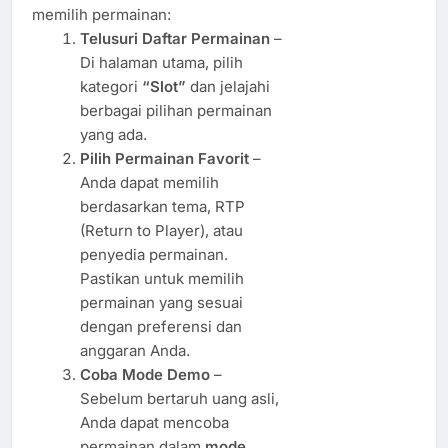
memilih permainan:
Telusuri Daftar Permainan
–
Di halaman utama, pilih
kategori
“Slot”
dan jelajahi
berbagai pilihan permainan
yang ada.
Pilih Permainan Favorit
–
Anda dapat memilih
berdasarkan tema, RTP
(Return to Player), atau
penyedia permainan.
Pastikan untuk memilih
permainan yang sesuai
dengan preferensi dan
anggaran Anda.
Coba Mode Demo
–
Sebelum bertaruh uang asli,
Anda dapat mencoba
permainan dalam
mode