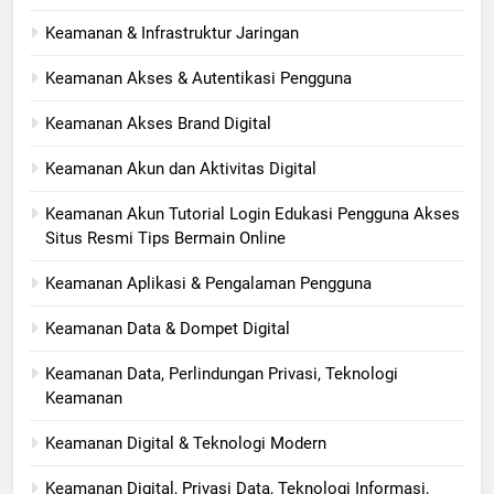
Keamanan & Infrastruktur Jaringan
Keamanan Akses & Autentikasi Pengguna
Keamanan Akses Brand Digital
Keamanan Akun dan Aktivitas Digital
Keamanan Akun Tutorial Login Edukasi Pengguna Akses
Situs Resmi Tips Bermain Online
Keamanan Aplikasi & Pengalaman Pengguna
Keamanan Data & Dompet Digital
Keamanan Data, Perlindungan Privasi, Teknologi
Keamanan
Keamanan Digital & Teknologi Modern
Keamanan Digital, Privasi Data, Teknologi Informasi,