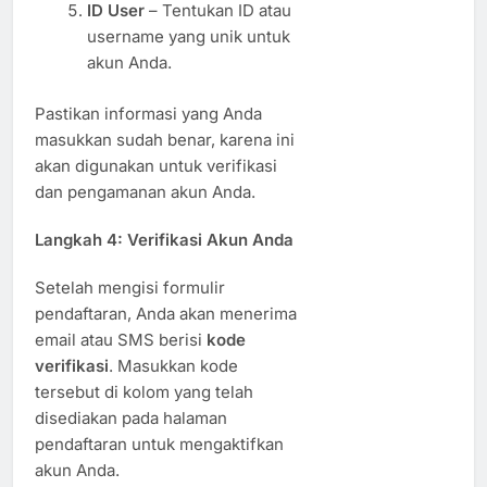
ID User
– Tentukan ID atau
username yang unik untuk
akun Anda.
Pastikan informasi yang Anda
masukkan sudah benar, karena ini
akan digunakan untuk verifikasi
dan pengamanan akun Anda.
Langkah 4: Verifikasi Akun Anda
Setelah mengisi formulir
pendaftaran, Anda akan menerima
email atau SMS berisi
kode
verifikasi
. Masukkan kode
tersebut di kolom yang telah
disediakan pada halaman
pendaftaran untuk mengaktifkan
akun Anda.