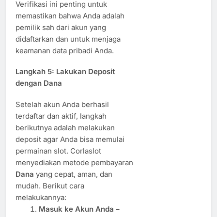
Verifikasi ini penting untuk
memastikan bahwa Anda adalah
pemilik sah dari akun yang
didaftarkan dan untuk menjaga
keamanan data pribadi Anda.
Langkah 5: Lakukan Deposit
dengan Dana
Setelah akun Anda berhasil
terdaftar dan aktif, langkah
berikutnya adalah melakukan
deposit agar Anda bisa memulai
permainan slot. Corlaslot
menyediakan metode pembayaran
Dana
yang cepat, aman, dan
mudah. Berikut cara
melakukannya:
Masuk ke Akun Anda
–