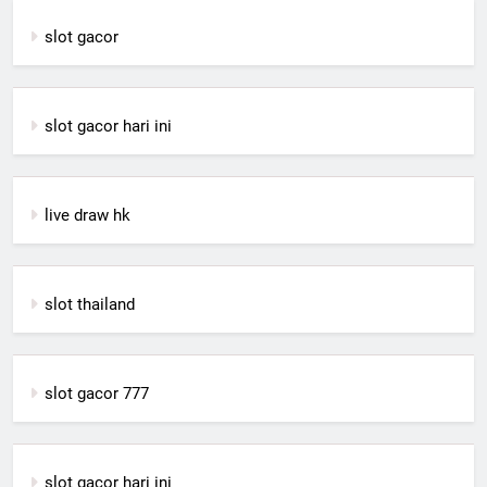
slot gacor
slot gacor hari ini
live draw hk
slot thailand
slot gacor 777
slot gacor hari ini