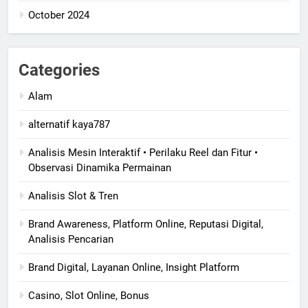
October 2024
Categories
Alam
alternatif kaya787
Analisis Mesin Interaktif • Perilaku Reel dan Fitur •
Observasi Dinamika Permainan
Analisis Slot & Tren
Brand Awareness, Platform Online, Reputasi Digital,
Analisis Pencarian
Brand Digital, Layanan Online, Insight Platform
Casino, Slot Online, Bonus