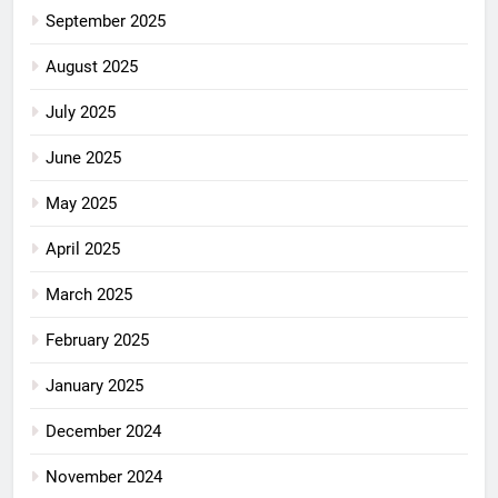
September 2025
August 2025
July 2025
June 2025
May 2025
April 2025
March 2025
February 2025
January 2025
December 2024
November 2024