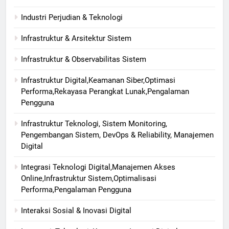
Industri Perjudian & Teknologi
Infrastruktur & Arsitektur Sistem
Infrastruktur & Observabilitas Sistem
Infrastruktur Digital,Keamanan Siber,Optimasi
Performa,Rekayasa Perangkat Lunak,Pengalaman
Pengguna
Infrastruktur Teknologi, Sistem Monitoring,
Pengembangan Sistem, DevOps & Reliability, Manajemen
Digital
Integrasi Teknologi Digital,Manajemen Akses
Online,Infrastruktur Sistem,Optimalisasi
Performa,Pengalaman Pengguna
Interaksi Sosial & Inovasi Digital