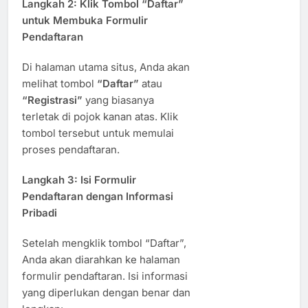
Langkah 2: Klik Tombol “Daftar”
untuk Membuka Formulir
Pendaftaran
Di halaman utama situs, Anda akan
melihat tombol
“Daftar”
atau
“Registrasi”
yang biasanya
terletak di pojok kanan atas. Klik
tombol tersebut untuk memulai
proses pendaftaran.
Langkah 3: Isi Formulir
Pendaftaran dengan Informasi
Pribadi
Setelah mengklik tombol “Daftar”,
Anda akan diarahkan ke halaman
formulir pendaftaran. Isi informasi
yang diperlukan dengan benar dan