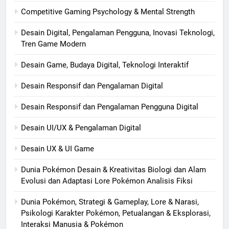
Competitive Gaming Psychology & Mental Strength
Desain Digital, Pengalaman Pengguna, Inovasi Teknologi,
Tren Game Modern
Desain Game, Budaya Digital, Teknologi Interaktif
Desain Responsif dan Pengalaman Digital
Desain Responsif dan Pengalaman Pengguna Digital
Desain UI/UX & Pengalaman Digital
Desain UX & UI Game
Dunia Pokémon Desain & Kreativitas Biologi dan Alam
Evolusi dan Adaptasi Lore Pokémon Analisis Fiksi
Dunia Pokémon, Strategi & Gameplay, Lore & Narasi,
Psikologi Karakter Pokémon, Petualangan & Eksplorasi,
Interaksi Manusia & Pokémon