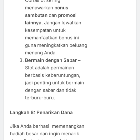
Corlaslot sering
menawarkan
bonus
sambutan
dan
promosi
lainnya
. Jangan lewatkan
kesempatan untuk
memanfaatkan bonus ini
guna meningkatkan peluang
menang Anda.
Bermain dengan Sabar
–
Slot adalah permainan
berbasis keberuntungan,
jadi penting untuk bermain
dengan sabar dan tidak
terburu-buru.
Langkah 8: Penarikan Dana
Jika Anda berhasil memenangkan
hadiah besar dan ingin menarik