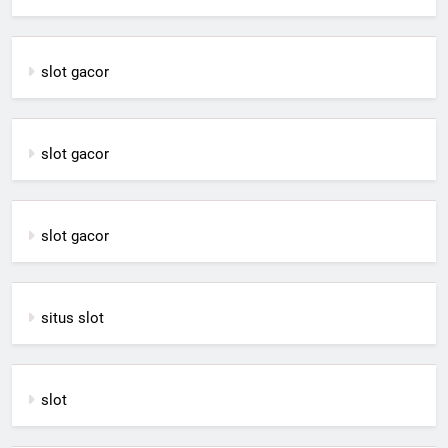
slot gacor
slot gacor
slot gacor
situs slot
slot