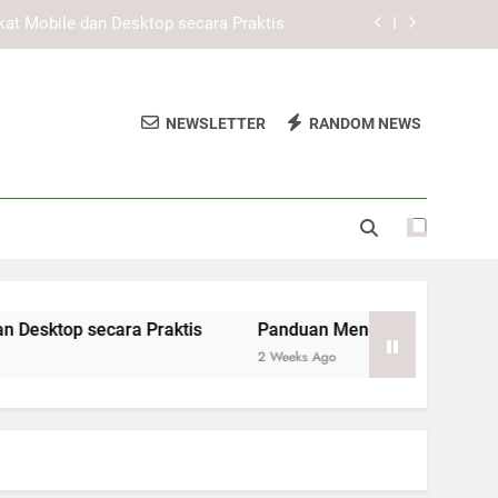
t Mobile dan Desktop secara Praktis
lalui Perangkat Mobile dan Desktop
elalui Perangkat Mobile dan Desktop
NEWSLETTER
RANDOM NEWS
f di Berbagai Perangkat secara Aman
o Pitacco. Sumber Daya Untuk Sukses Finansial.
t Mobile dan Desktop secara Praktis
lalui Perangkat Mobile dan Desktop
elalui Perangkat Mobile dan Desktop
cara Praktis
Panduan Mengakses LEBAH4D melalui Per
2 Weeks Ago