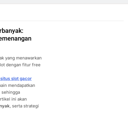
rbanyak:
 Kemenangan
yak yang menawarkan
ot dengan fitur free
situs slot gacor
emain mendapatkan
, sehingga
ikel ini akan
anyak
, serta strategi