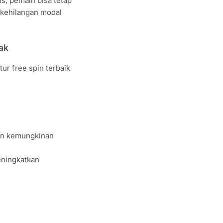
is, pemain bisa tetap
 kehilangan modal
ak
ur free spin terbaik
an kemungkinan
eningkatkan