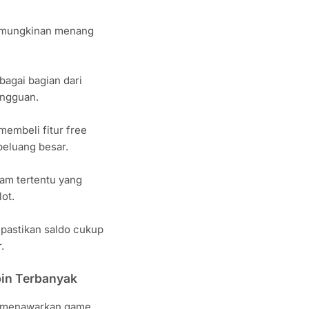
kemungkinan menang
bagai bagian dari
ingguan.
embeli fitur free
eluang besar.
am tertentu yang
ot.
 pastikan saldo cukup
.
pin Terbanyak
ng menawarkan game