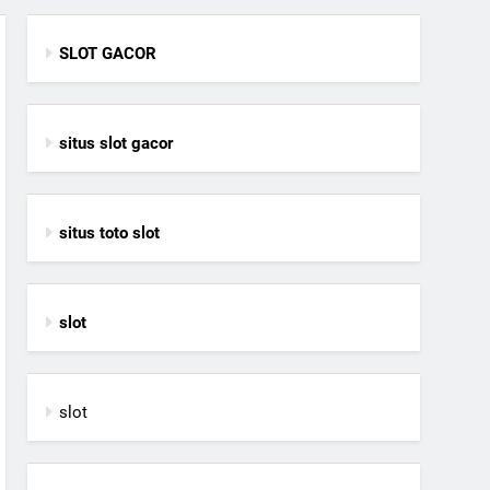
SLOT GACOR
situs slot gacor
situs toto slot
slot
slot