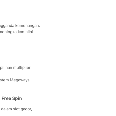
pengganda kemenangan.
meningkatkan nilai
ilihan multiplier
istem Megaways
Free Spin
 dalam slot gacor,