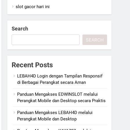
slot gacor hari ini
Search
SEARCH
Recent Posts
LEBAH4D Login dengan Tampilan Responsif
di Berbagai Perangkat secara Aman
Panduan Mengakses EDWINSLOT melalui
Perangkat Mobile dan Desktop secara Praktis
Panduan Mengakses LEBAH4D melalui
Perangkat Mobile dan Desktop