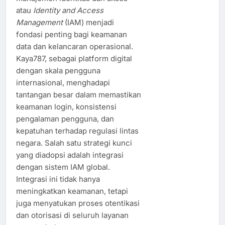
atau
Identity and Access
Management
(IAM) menjadi
fondasi penting bagi keamanan
data dan kelancaran operasional.
Kaya787, sebagai platform digital
dengan skala pengguna
internasional, menghadapi
tantangan besar dalam memastikan
keamanan login, konsistensi
pengalaman pengguna, dan
kepatuhan terhadap regulasi lintas
negara. Salah satu strategi kunci
yang diadopsi adalah integrasi
dengan sistem IAM global.
Integrasi ini tidak hanya
meningkatkan keamanan, tetapi
juga menyatukan proses otentikasi
dan otorisasi di seluruh layanan