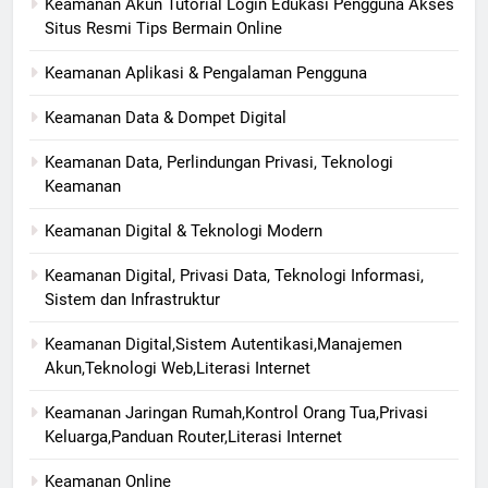
Keamanan Akun Tutorial Login Edukasi Pengguna Akses
Situs Resmi Tips Bermain Online
Keamanan Aplikasi & Pengalaman Pengguna
Keamanan Data & Dompet Digital
Keamanan Data, Perlindungan Privasi, Teknologi
Keamanan
Keamanan Digital & Teknologi Modern
Keamanan Digital, Privasi Data, Teknologi Informasi,
Sistem dan Infrastruktur
Keamanan Digital,Sistem Autentikasi,Manajemen
Akun,Teknologi Web,Literasi Internet
Keamanan Jaringan Rumah,Kontrol Orang Tua,Privasi
Keluarga,Panduan Router,Literasi Internet
Keamanan Online