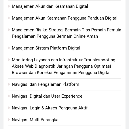
Manajemen Akun dan Keamanan Digital
Manajemen Akun Keamanan Pengguna Panduan Digital
Manajemen Risiko Strategi Bermain Tips Pemain Pemula
Pengalaman Pengguna Bermain Online Aman
Manajemen Sistem Platform Digital
Monitoring Layanan dan Infrastruktur Troubleshooting
Akses Web Diagnostik Jaringan Pengguna Optimasi
Browser dan Koneksi Pengalaman Pengguna Digital
Navigasi dan Pengalaman Platform
Navigasi Digital dan User Experience
Navigasi Login & Akses Pengguna Aktif
Navigasi Multi-Perangkat