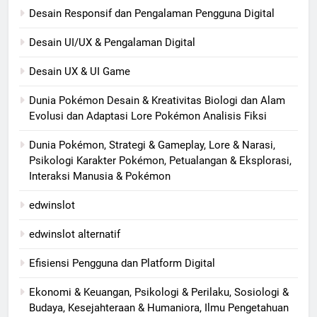
Desain Responsif dan Pengalaman Pengguna Digital
Desain UI/UX & Pengalaman Digital
Desain UX & UI Game
Dunia Pokémon Desain & Kreativitas Biologi dan Alam
Evolusi dan Adaptasi Lore Pokémon Analisis Fiksi
Dunia Pokémon, Strategi & Gameplay, Lore & Narasi,
Psikologi Karakter Pokémon, Petualangan & Eksplorasi,
Interaksi Manusia & Pokémon
edwinslot
edwinslot alternatif
Efisiensi Pengguna dan Platform Digital
Ekonomi & Keuangan, Psikologi & Perilaku, Sosiologi &
Budaya, Kesejahteraan & Humaniora, Ilmu Pengetahuan