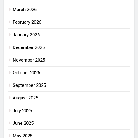
March 2026
February 2026
January 2026
December 2025
November 2025
October 2025
September 2025
August 2025
July 2025
June 2025
May 2025