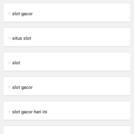
slot gacor
situs slot
slot
slot gacor
slot gacor hari ini