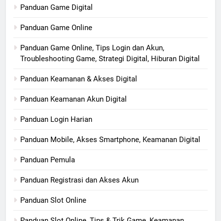
Panduan Game Digital
Panduan Game Online
Panduan Game Online, Tips Login dan Akun,
Troubleshooting Game, Strategi Digital, Hiburan Digital
Panduan Keamanan & Akses Digital
Panduan Keamanan Akun Digital
Panduan Login Harian
Panduan Mobile, Akses Smartphone, Keamanan Digital
Panduan Pemula
Panduan Registrasi dan Akses Akun
Panduan Slot Online
Panduan Slot Online, Tips & Trik Game, Keamanan