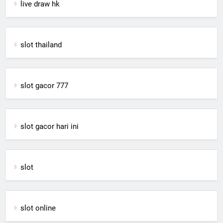
live draw hk
slot thailand
slot gacor 777
slot gacor hari ini
slot
slot online