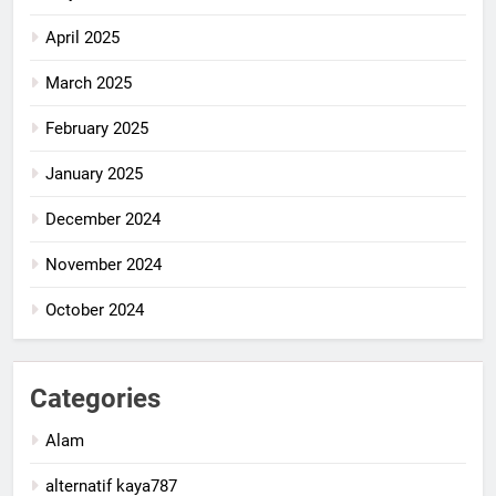
April 2025
March 2025
February 2025
January 2025
December 2024
November 2024
October 2024
Categories
Alam
alternatif kaya787