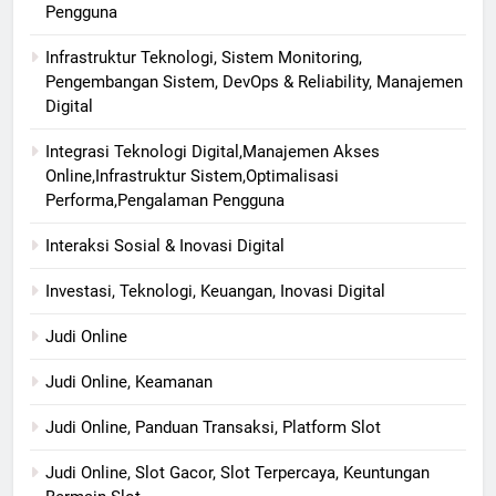
Pengguna
Infrastruktur Teknologi, Sistem Monitoring,
Pengembangan Sistem, DevOps & Reliability, Manajemen
Digital
Integrasi Teknologi Digital,Manajemen Akses
Online,Infrastruktur Sistem,Optimalisasi
Performa,Pengalaman Pengguna
Interaksi Sosial & Inovasi Digital
Investasi, Teknologi, Keuangan, Inovasi Digital
Judi Online
Judi Online, Keamanan
Judi Online, Panduan Transaksi, Platform Slot
Judi Online, Slot Gacor, Slot Terpercaya, Keuntungan