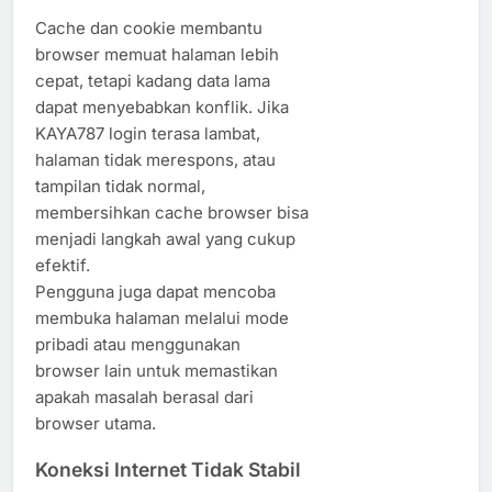
Cache dan cookie membantu
browser memuat halaman lebih
cepat, tetapi kadang data lama
dapat menyebabkan konflik. Jika
KAYA787 login terasa lambat,
halaman tidak merespons, atau
tampilan tidak normal,
membersihkan cache browser bisa
menjadi langkah awal yang cukup
efektif.
Pengguna juga dapat mencoba
membuka halaman melalui mode
pribadi atau menggunakan
browser lain untuk memastikan
apakah masalah berasal dari
browser utama.
Koneksi Internet Tidak Stabil