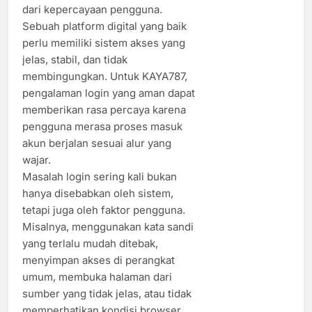
dari kepercayaan pengguna.
Sebuah platform digital yang baik
perlu memiliki sistem akses yang
jelas, stabil, dan tidak
membingungkan. Untuk KAYA787,
pengalaman login yang aman dapat
memberikan rasa percaya karena
pengguna merasa proses masuk
akun berjalan sesuai alur yang
wajar.
Masalah login sering kali bukan
hanya disebabkan oleh sistem,
tetapi juga oleh faktor pengguna.
Misalnya, menggunakan kata sandi
yang terlalu mudah ditebak,
menyimpan akses di perangkat
umum, membuka halaman dari
sumber yang tidak jelas, atau tidak
memperhatikan kondisi browser.