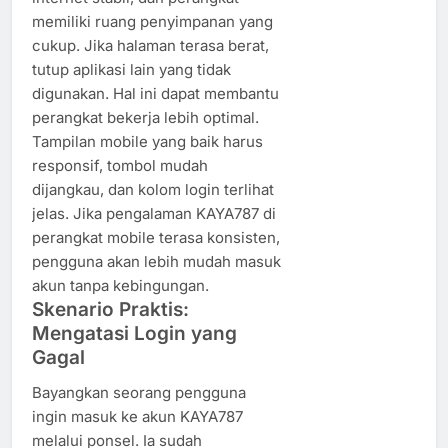
memiliki ruang penyimpanan yang
cukup. Jika halaman terasa berat,
tutup aplikasi lain yang tidak
digunakan. Hal ini dapat membantu
perangkat bekerja lebih optimal.
Tampilan mobile yang baik harus
responsif, tombol mudah
dijangkau, dan kolom login terlihat
jelas. Jika pengalaman KAYA787 di
perangkat mobile terasa konsisten,
pengguna akan lebih mudah masuk
akun tanpa kebingungan.
Skenario Praktis:
Mengatasi Login yang
Gagal
Bayangkan seorang pengguna
ingin masuk ke akun KAYA787
melalui ponsel. Ia sudah