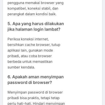
pengguna memakai browser yang
kompatibel, koneksi stabil, dan
perangkat dalam kondisi baik.
5. Apa yang harus dilakukan
jika halaman login lambat?
Periksa koneksi internet,
bersihkan cache browser, tutup
aplikasi lain, gunakan mode
pribadi, atau coba browser
berbeda untuk memastikan
sumber kendala.
6. Apakah aman menyimpan
password di browser?
Menyimpan password di browser
pribadi bisa praktis, tetapi tetap
perlu hati-hati. Hindari menyimpan