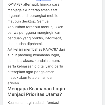
KAYA787 alternatif, hingga cara
menjaga akun tetap aman saat
digunakan di perangkat mobile
maupun desktop. Semua
kebutuhan tersebut menunjukkan
bahwa pengguna menginginkan
panduan yang praktis, informatif,
dan mudah dipahami.
Artikel ini membahas KAYA787 dari
sudut pandang keamanan login,
stabilitas akses, kendala umum,
serta kebiasaan digital yang perlu
diterapkan agar pengalaman
masuk akun tetap aman dan
efisien.
Mengapa Keamanan Login
Menjadi Prioritas Utama?
Keamanan login adalah fondasi