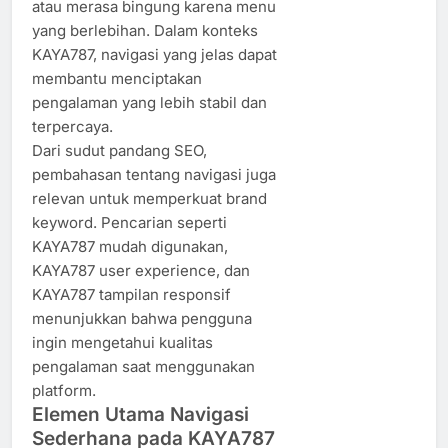
atau merasa bingung karena menu
yang berlebihan. Dalam konteks
KAYA787, navigasi yang jelas dapat
membantu menciptakan
pengalaman yang lebih stabil dan
terpercaya.
Dari sudut pandang SEO,
pembahasan tentang navigasi juga
relevan untuk memperkuat brand
keyword. Pencarian seperti
KAYA787 mudah digunakan,
KAYA787 user experience, dan
KAYA787 tampilan responsif
menunjukkan bahwa pengguna
ingin mengetahui kualitas
pengalaman saat menggunakan
platform.
Elemen Utama Navigasi
Sederhana pada KAYA787