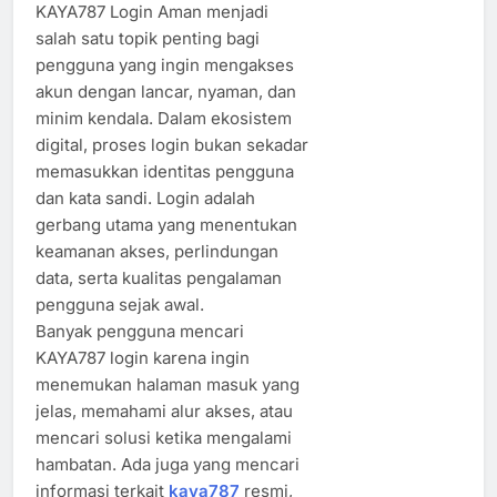
KAYA787 Login Aman menjadi
salah satu topik penting bagi
pengguna yang ingin mengakses
akun dengan lancar, nyaman, dan
minim kendala. Dalam ekosistem
digital, proses login bukan sekadar
memasukkan identitas pengguna
dan kata sandi. Login adalah
gerbang utama yang menentukan
keamanan akses, perlindungan
data, serta kualitas pengalaman
pengguna sejak awal.
Banyak pengguna mencari
KAYA787 login karena ingin
menemukan halaman masuk yang
jelas, memahami alur akses, atau
mencari solusi ketika mengalami
hambatan. Ada juga yang mencari
informasi terkait
kaya787
resmi,