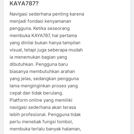
KAYA787?
Navigasi sederhana penting karena
menjadi fondasi kenyamanan
pengguna. Ketika seseorang
membuka KAYA787, hal pertama
yang dinilai bukan hanya tampilan
visual, tetapi juga seberapa mudah
ia menemukan bagian yang
dibutuhkan. Pengguna baru
biasanya membutuhkan arahan
yang jelas, sedangkan pengguna
lama menginginkan proses yang
cepat dan tidak berulang.
Platform online yang memiliki
navigasi sederhana akan terasa
lebih profesional. Pengguna tidak
perlu menebak fungsi tombol,
membuka terlalu banyak halaman,