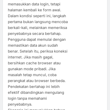
memasukkan data login, tetapi
halaman kembali ke form awal.
Dalam kondisi seperti ini, langkah
pertama bukan langsung mencoba
berkali-kali, melainkan memeriksa
penyebabnya secara bertahap.
Pengguna dapat memulai dengan
memastikan data akun sudah
benar. Setelah itu, periksa koneksi
internet. Jika masih gagal,
bersihkan cache browser atau
gunakan mode pribadi. Jika
masalah tetap muncul, coba
perangkat atau browser berbeda.
Pendekatan bertahap ini lebih
efektif dibandingkan mengulang
login tanpa memahami
penyebabnya.