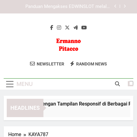
Skip
Panduan Mengakses LEBAH4D melalui Perangkat
to
Mobile dan Desktop
content
Panduan Mengakses KAYA787 melalui Perangkat
Mobile dan Desktop
LEBAH4D Login dengan Tampilan Responsif di
Berbagai Perangkat secara Aman
Panduan Mengakses EDWINSLOT melalui
Perangkat Mobile dan Desktop secara Praktis
Ermanno
Dapatkan Solusi Bisnis Dan Keuangan
Panduan Mengakses LEBAH4D melalui Perangkat
NEWSLETTER
RANDOM NEWS
Mobile dan Desktop
Pitacco
Dari Konsultan Profesional Ermanno
Panduan Mengakses KAYA787 melalui Perangkat
Pitacco. Sumber Daya Untuk Sukses
Mobile dan Desktop
MENU
Finansial.
BAH4D Login dengan Tampilan Responsif di Berbagai Perang
HEADLINES
Weeks Ago
Home
KAYA787