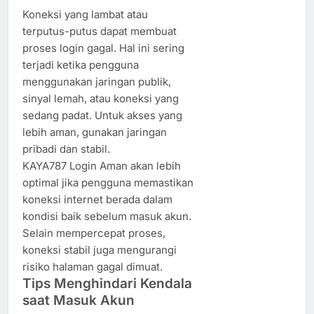
Koneksi yang lambat atau
terputus-putus dapat membuat
proses login gagal. Hal ini sering
terjadi ketika pengguna
menggunakan jaringan publik,
sinyal lemah, atau koneksi yang
sedang padat. Untuk akses yang
lebih aman, gunakan jaringan
pribadi dan stabil.
KAYA787 Login Aman akan lebih
optimal jika pengguna memastikan
koneksi internet berada dalam
kondisi baik sebelum masuk akun.
Selain mempercepat proses,
koneksi stabil juga mengurangi
risiko halaman gagal dimuat.
Tips Menghindari Kendala
saat Masuk Akun