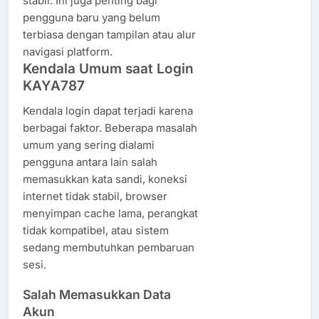
stabil. Ini juga penting bagi
pengguna baru yang belum
terbiasa dengan tampilan atau alur
navigasi platform.
Kendala Umum saat Login
KAYA787
Kendala login dapat terjadi karena
berbagai faktor. Beberapa masalah
umum yang sering dialami
pengguna antara lain salah
memasukkan kata sandi, koneksi
internet tidak stabil, browser
menyimpan cache lama, perangkat
tidak kompatibel, atau sistem
sedang membutuhkan pembaruan
sesi.
Salah Memasukkan Data
Akun