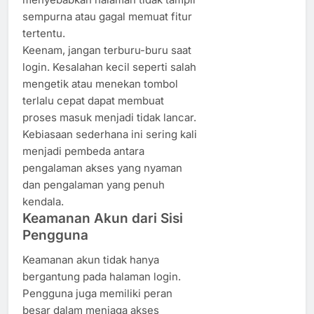
sempurna atau gagal memuat fitur
tertentu.
Keenam, jangan terburu-buru saat
login. Kesalahan kecil seperti salah
mengetik atau menekan tombol
terlalu cepat dapat membuat
proses masuk menjadi tidak lancar.
Kebiasaan sederhana ini sering kali
menjadi pembeda antara
pengalaman akses yang nyaman
dan pengalaman yang penuh
kendala.
Keamanan Akun dari Sisi
Pengguna
Keamanan akun tidak hanya
bergantung pada halaman login.
Pengguna juga memiliki peran
besar dalam menjaga akses