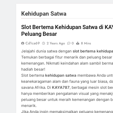
Kehidupan Satwa
Slot Bertema Kehidupan Satwa di K
Peluang Besar
Cd1ca69
2 Years Ago
0
8 Mins
Jelajahi dunia satwa dengan
slot bertema kehidup
Temukan berbagai fitur menarik dan peluang besar
kemenangan. Nikmati keindahan alam sambil berm
hadiah besar!
Slot bertema
kehidupan satwa
membawa Anda untu
keanekaragaman alam dan fauna yang luar biasa, da
savana Afrika. Di
KAYA787
, berbagai mesin slot be
hanya memberikan pengalaman visual yang menakju
peluang besar untuk meraih kemenangan dengan be
menarik.
Jika Anda ingin memaksimalkan peluang kemenanga