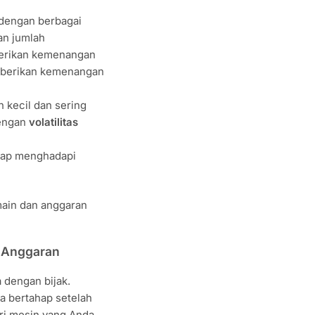
dengan berbagai
an jumlah
rikan kemenangan
erikan kemenangan
 kecil dan sering
dengan
volatilitas
iap menghadapi
main dan anggaran
i Anggaran
 dengan bijak.
a bertahap setelah
ri mesin yang Anda