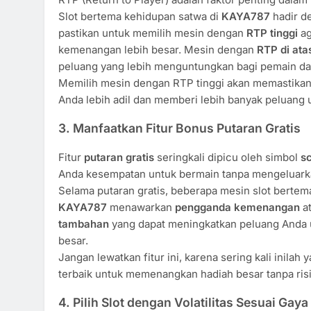
Slot bertema kehidupan satwa di
KAYA787
hadir de
pastikan untuk memilih mesin dengan
RTP tinggi
ag
kemenangan lebih besar. Mesin dengan
RTP di at
peluang yang lebih menguntungkan bagi pemain da
Memilih mesin dengan RTP tinggi akan memastika
Anda lebih adil dan memberi lebih banyak peluang
3. Manfaatkan Fitur Bonus Putaran Gratis
Fitur
putaran gratis
seringkali dipicu oleh simbol
sc
Anda kesempatan untuk bermain tanpa mengeluark
Selama putaran gratis, beberapa mesin slot bertem
KAYA787
menawarkan
pengganda kemenangan
a
tambahan
yang dapat meningkatkan peluang Anda 
besar.
Jangan lewatkan fitur ini, karena sering kali inila
terbaik untuk memenangkan hadiah besar tanpa ris
4. Pilih Slot dengan Volatilitas Sesuai Ga