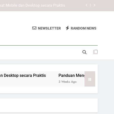
t Mobile dan Desktop secara Praktis
lalui Perangkat Mobile dan Desktop
elalui Perangkat Mobile dan Desktop
NEWSLETTER
RANDOM NEWS
f di Berbagai Perangkat secara Aman
o Pitacco. Sumber Daya Untuk Sukses Finansial.
t Mobile dan Desktop secara Praktis
lalui Perangkat Mobile dan Desktop
elalui Perangkat Mobile dan Desktop
cara Praktis
Panduan Mengakses LEBAH4D melalui Per
3 Weeks Ago