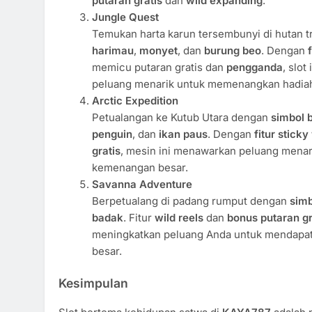
putaran gratis
dan
wild expanding
.
Jungle Quest
Temukan harta karun tersembunyi di hutan 
harimau
,
monyet
, dan
burung beo
. Dengan
memicu putaran gratis dan
pengganda
, slot
peluang menarik untuk memenangkan hadiah
Arctic Expedition
Petualangan ke Kutub Utara dengan
simbol 
penguin
, dan
ikan paus
. Dengan
fitur sticky
gratis
, mesin ini menawarkan peluang menar
kemenangan besar.
Savanna Adventure
Berpetualang di padang rumput dengan
simb
badak
. Fitur
wild reels
dan
bonus putaran gr
meningkatkan peluang Anda untuk mendapa
besar.
Kesimpulan