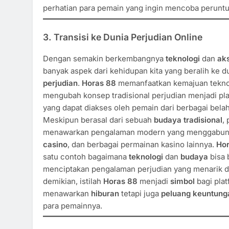
perhatian para pemain yang ingin mencoba perunt
3.
Transisi ke Dunia Perjudian Online
Dengan semakin berkembangnya
teknologi
dan
aks
banyak aspek dari kehidupan kita yang beralih ke du
perjudian
.
Horas 88
memanfaatkan kemajuan teknol
mengubah konsep tradisional perjudian menjadi pl
yang dapat diakses oleh pemain dari berbagai bela
Meskipun berasal dari sebuah
budaya tradisional
, 
menawarkan pengalaman modern yang menggabu
casino
, dan berbagai permainan kasino lainnya.
Ho
satu contoh bagaimana
teknologi
dan
budaya
bisa 
menciptakan pengalaman perjudian yang menarik d
demikian, istilah
Horas 88
menjadi
simbol
bagi plat
menawarkan
hiburan
tetapi juga
peluang keuntung
para pemainnya.