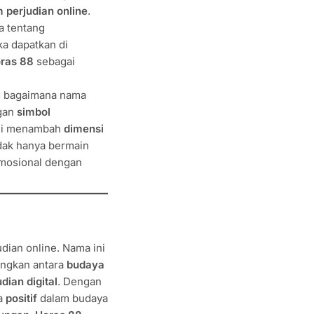
 perjudian online
.
a tentang
a dapatkan di
ras 88
sebagai
g bagaimana nama
gan
simbol
 ini menambah
dimensi
dak hanya bermain
emosional dengan
dian online. Nama ini
ngkan antara
budaya
udian digital
. Dengan
na
positif
dalam budaya