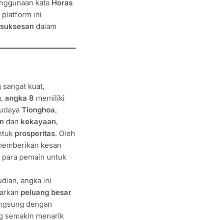
enggunaan kata
Horas
latform ini
suksesan
dalam
 sangat kuat,
a,
angka 8
memiliki
budaya
Tionghoa
,
n
dan
kekayaan
,
ntuk
prosperitas
. Oleh
emberikan kesan
 para pemain untuk
udian, angka ini
barkan
peluang besar
angsung dengan
ng semakin menarik