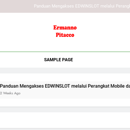
Panduan Mengakses EDWINSLOT melalui Perangka
Panduan Mengakses LEBAH4D me
Panduan Mengakses KAYA787 m
anno Pitacco
LEBAH4D Login dengan Tampilan Responsi
Solusi Bisnis Dan Keuangan Dari Konsultan Profesional Ermann
Panduan Mengakses EDWINSLOT melalui Perangka
SAMPLE PAGE
Panduan Mengakses LEBAH4D me
Panduan Mengakses KAYA787 m
gakses EDWINSLOT melalui Perangkat Mobile dan Desktop se