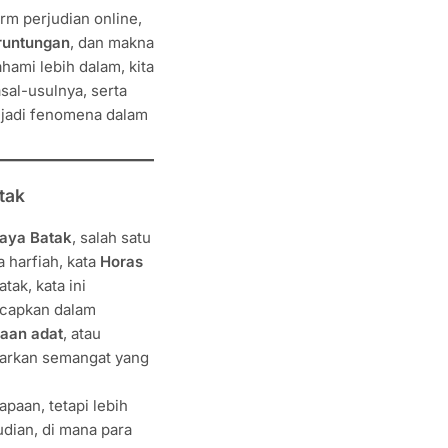
m perjudian online,
runtungan
, dan makna
ami lebih dalam, kita
asal-usulnya, serta
njadi fenomena dalam
tak
aya Batak
, salah satu
a harfiah, kata
Horas
atak, kata ini
ucapkan dalam
aan adat
, atau
rkan semangat yang
paan, tetapi lebih
udian, di mana para