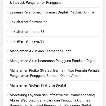
& Inovasi, Pengalaman Pengguna
Layanan Pelanggan, Informasi Digital, Platform Online
link alternatif edwinslot
link alternatif horas88
link alternatif kaya787
Manajemen Akun dan Keamanan Digital
Manajemen Akun Keamanan Pengguna Panduan Digital
Manajemen Risiko Strategi Bermain Tips Pemain Pemula
Pengalaman Pengguna Bermain Online Aman
Manajemen Sistem Platform Digital
Monitoring Layanan dan Infrastruktur Troubleshooting
Akses Web Diagnostik Jaringan Pengguna Optimasi
Browser dan Koneksi Pengalaman Pengguna Digital