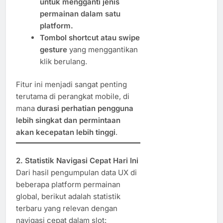
untuk mengganti jenis
permainan dalam satu
platform.
Tombol shortcut atau swipe
gesture
yang menggantikan
klik berulang.
Fitur ini menjadi sangat penting
terutama di perangkat mobile, di
mana
durasi perhatian pengguna
lebih singkat dan permintaan
akan kecepatan lebih tinggi
.
2. Statistik Navigasi Cepat Hari Ini
Dari hasil pengumpulan data UX di
beberapa platform permainan
global, berikut adalah statistik
terbaru yang relevan dengan
navigasi cepat dalam slot: