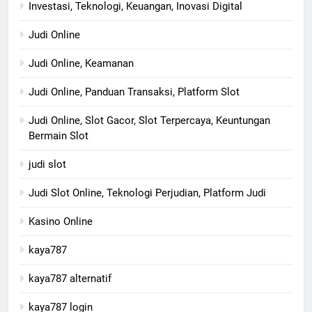
Investasi, Teknologi, Keuangan, Inovasi Digital
Judi Online
Judi Online, Keamanan
Judi Online, Panduan Transaksi, Platform Slot
Judi Online, Slot Gacor, Slot Terpercaya, Keuntungan
Bermain Slot
judi slot
Judi Slot Online, Teknologi Perjudian, Platform Judi
Kasino Online
kaya787
kaya787 alternatif
kaya787 login