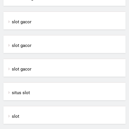
slot gacor
slot gacor
slot gacor
situs slot
slot