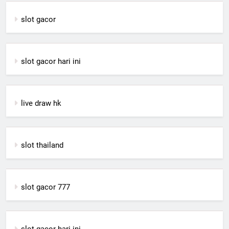
slot gacor
slot gacor hari ini
live draw hk
slot thailand
slot gacor 777
slot gacor hari ini