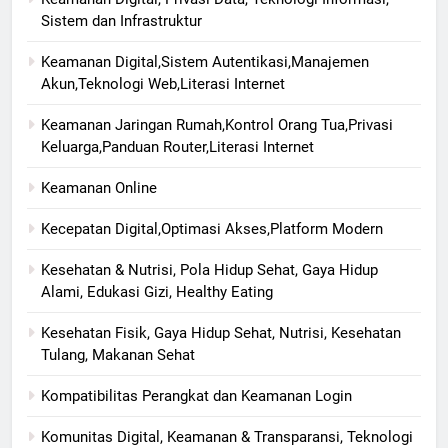
Sistem dan Infrastruktur
Keamanan Digital,Sistem Autentikasi,Manajemen
Akun,Teknologi Web,Literasi Internet
Keamanan Jaringan Rumah,Kontrol Orang Tua,Privasi
Keluarga,Panduan Router,Literasi Internet
Keamanan Online
Kecepatan Digital,Optimasi Akses,Platform Modern
Kesehatan & Nutrisi, Pola Hidup Sehat, Gaya Hidup
Alami, Edukasi Gizi, Healthy Eating
Kesehatan Fisik, Gaya Hidup Sehat, Nutrisi, Kesehatan
Tulang, Makanan Sehat
Kompatibilitas Perangkat dan Keamanan Login
Komunitas Digital, Keamanan & Transparansi, Teknologi