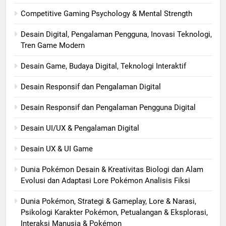
Competitive Gaming Psychology & Mental Strength
Desain Digital, Pengalaman Pengguna, Inovasi Teknologi,
Tren Game Modern
Desain Game, Budaya Digital, Teknologi Interaktif
Desain Responsif dan Pengalaman Digital
Desain Responsif dan Pengalaman Pengguna Digital
Desain UI/UX & Pengalaman Digital
Desain UX & UI Game
Dunia Pokémon Desain & Kreativitas Biologi dan Alam
Evolusi dan Adaptasi Lore Pokémon Analisis Fiksi
Dunia Pokémon, Strategi & Gameplay, Lore & Narasi,
Psikologi Karakter Pokémon, Petualangan & Eksplorasi,
Interaksi Manusia & Pokémon