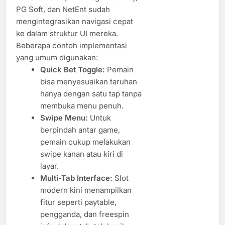
PG Soft, dan NetEnt sudah
mengintegrasikan navigasi cepat
ke dalam struktur UI mereka.
Beberapa contoh implementasi
yang umum digunakan:
Quick Bet Toggle:
Pemain
bisa menyesuaikan taruhan
hanya dengan satu tap tanpa
membuka menu penuh.
Swipe Menu:
Untuk
berpindah antar game,
pemain cukup melakukan
swipe kanan atau kiri di
layar.
Multi-Tab Interface:
Slot
modern kini menampilkan
fitur seperti paytable,
pengganda, dan freespin