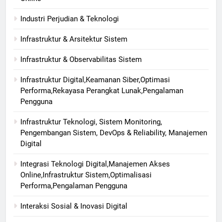
Industri Perjudian & Teknologi
Infrastruktur & Arsitektur Sistem
Infrastruktur & Observabilitas Sistem
Infrastruktur Digital,Keamanan Siber,Optimasi
Performa,Rekayasa Perangkat Lunak,Pengalaman
Pengguna
Infrastruktur Teknologi, Sistem Monitoring,
Pengembangan Sistem, DevOps & Reliability, Manajemen
Digital
Integrasi Teknologi Digital,Manajemen Akses
Online,Infrastruktur Sistem,Optimalisasi
Performa,Pengalaman Pengguna
Interaksi Sosial & Inovasi Digital