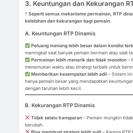
3. Keuntungan dan Kekurangan R
?
Seperti semua mekanisme permainan, RTP dina
kelebihan dan kekurangan bagi pemain.
A. Keuntungan RTP Dinamis
Peluang menang lebih besar dalam kondisi tert
meningkat saat banyak pemain bermain atau saat tar
Permainan lebih menarik dan tidak monoton
– 
menemukan waktu atau strategi terbaik untuk berm
Memberikan kesempatan lebih adil
– Sistem in
hanya pemain besar yang mendapatkan keuntungan,
dengan taruhan lebih kecil.
B. Kekurangan RTP Dinamis
Tidak selalu transparan
– Pemain mungkin tidak
berubah.
Bisa membuat strategi lebih sulit
– Karena RTP t