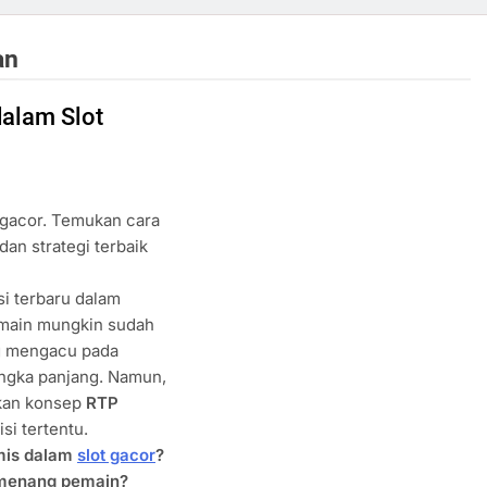
an
alam Slot
 gacor. Temukan cara
an strategi terbaik
si terbaru dalam
emain mungkin sudah
g mengacu pada
ngka panjang. Namun,
kan konsep
RTP
si tertentu.
mis dalam
slot gacor
?
 menang pemain?