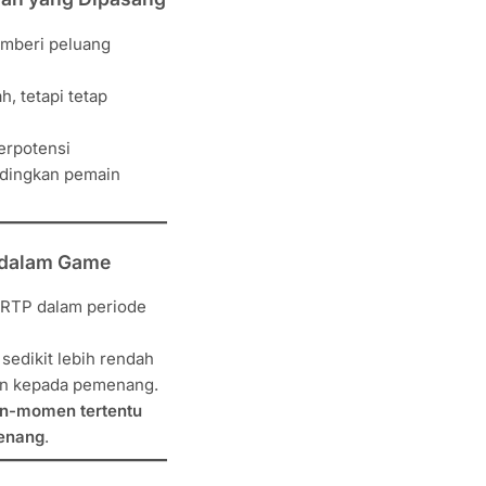
mberi peluang
, tetapi tetap
erpotensi
ndingkan pemain
 dalam Game
 RTP dalam periode
sedikit lebih rendah
an kepada pemenang.
-momen tertentu
enang
.