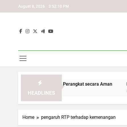
Skip
August 8, 2026
3:52:11 PM
to
content
Erm
Dapatkan 
ponsif di Berbagai Perangkat secara Aman
Panduan Me
3 Weeks Ago
HEADLINES
Home
pengaruh RTP terhadap kemenangan