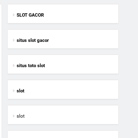
SLOT GACOR
situs slot gacor
situs toto slot
slot
slot