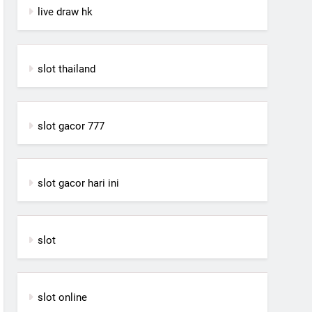
live draw hk
slot thailand
slot gacor 777
slot gacor hari ini
slot
slot online