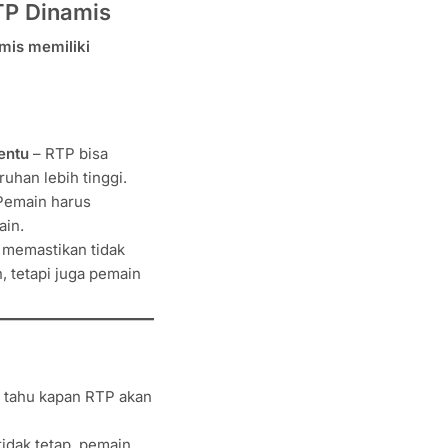
TP Dinamis
mis memiliki
entu
– RTP bisa
uhan lebih tinggi.
Pemain harus
ain.
i memastikan tidak
 tetapi juga pemain
 tahu kapan RTP akan
idak tetap, pemain