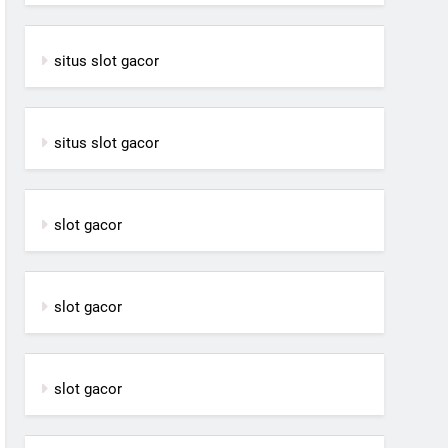
situs slot gacor
situs slot gacor
slot gacor
slot gacor
slot gacor