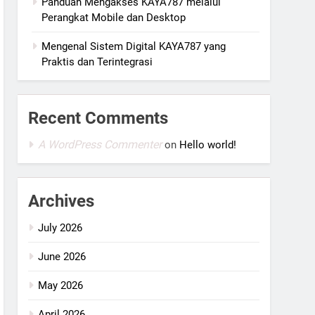
Panduan Mengakses KAYA787 melalui
Perangkat Mobile dan Desktop
Mengenal Sistem Digital KAYA787 yang
Praktis dan Terintegrasi
Recent Comments
A WordPress Commenter
on
Hello world!
Archives
July 2026
June 2026
May 2026
April 2026