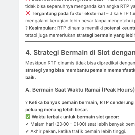
tidak bisa sepenuhnya mengandalkan angka RTP yan
Tergantung pada faktor eksternal
– Jika RTP tu
mengalami kerugian lebih besar tanpa mengetahui 
?
Kesimpulan:
RTP dinamis memiliki
potensi keun
tetapi juga memerlukan
strategi bermain yang lebih
4. Strategi Bermain di Slot denga
Meskipun RTP dinamis tidak bisa diprediksi dengan
strategi yang bisa membantu pemain memanfaatk
baik
.
A. Bermain Saat Waktu Ramai (Peak Hours)
?
Ketika banyak pemain bermain, RTP cenderung 
peluang menang lebih besar.
Waktu terbaik untuk bermain slot gacor:
✔ Malam hari (20:00 – 01:00) saat lebih banyak pema
✔ Akhir pekan, ketika trafik pemain lebih tinggi.