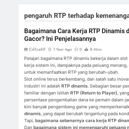
pengaruh RTP terhadap kemenang
Bagaimana Cara Kerja RTP Dinamis d
Gacor? Ini Penjelasannya
Cd1ca69
1 Year Ago
0
8 Mins
Pelajari bagaimana RTP dinamis bekerja dalam slot
kerja sistem ini, dampaknya pada peluang menang, d
untuk memanfaatkan RTP yang berubah-ubah.
Slot online terus berkembang, dan salah satu inova
industri ini adalah
RTP dinamis
. Sebagian besar p
familiar dengan istilah
RTP (Return to Player)
, yan
persentase pengembalian dana ke pemain dalam ja
kini banyak pengembang game yang memperkenal
dinamis
, yang dapat berubah tergantung pada kondi
Tapi,
bagaimana sebenarnya cara kerja RTP dina
Dan
bagaimana sistem ini memengaruhi peluang