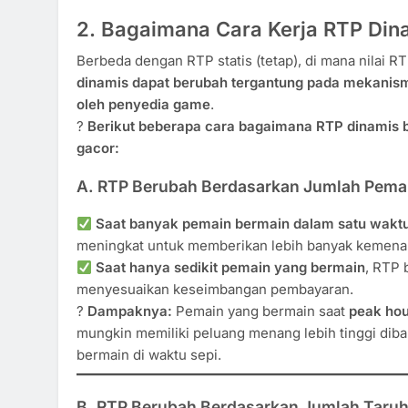
2. Bagaimana Cara Kerja RTP Din
Berbeda dengan RTP statis (tetap), di mana nilai R
dinamis dapat berubah tergantung pada mekanis
oleh penyedia game
.
?
Berikut beberapa cara bagaimana RTP dinamis b
gacor:
A. RTP Berubah Berdasarkan Jumlah Pema
Saat banyak pemain bermain dalam satu wakt
meningkat untuk memberikan lebih banyak kemena
Saat hanya sedikit pemain yang bermain
, RTP 
menyesuaikan keseimbangan pembayaran.
?
Dampaknya:
Pemain yang bermain saat
peak hou
mungkin memiliki peluang menang lebih tinggi dib
bermain di waktu sepi.
B. RTP Berubah Berdasarkan Jumlah Taru