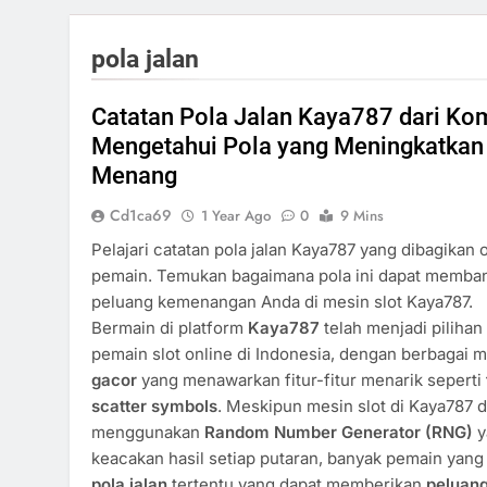
pola jalan
Catatan Pola Jalan Kaya787 dari Ko
Mengetahui Pola yang Meningkatkan
Menang
Cd1ca69
1 Year Ago
0
9 Mins
Pelajari catatan pola jalan Kaya787 yang dibagikan
pemain. Temukan bagaimana pola ini dapat memba
peluang kemenangan Anda di mesin slot Kaya787.
Bermain di platform
Kaya787
telah menjadi pilihan
pemain slot online di Indonesia, dengan berbagai
gacor
yang menawarkan fitur-fitur menarik seperti
scatter symbols
. Meskipun mesin slot di Kaya787 
menggunakan
Random Number Generator (RNG)
y
keacakan hasil setiap putaran, banyak pemain yan
pola jalan
tertentu yang dapat memberikan
peluan