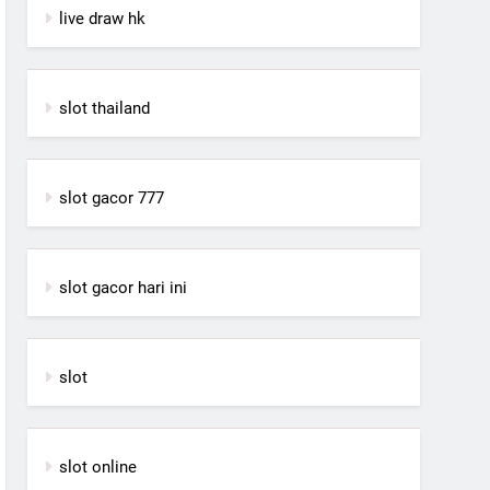
live draw hk
slot thailand
slot gacor 777
slot gacor hari ini
slot
slot online