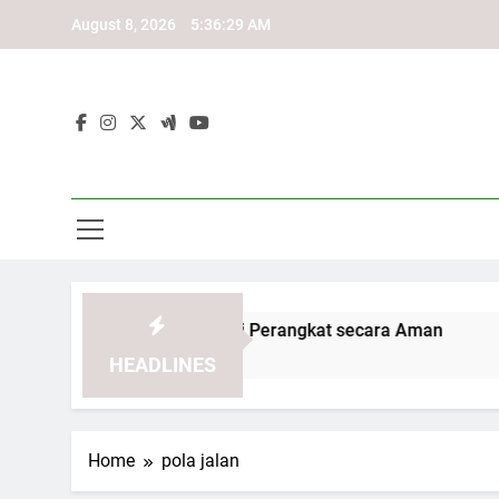
Skip
August 8, 2026
5:36:30 AM
to
content
Erm
Dapatkan 
onsif di Berbagai Perangkat secara Aman
Panduan Men
3 Weeks Ago
HEADLINES
Home
pola jalan