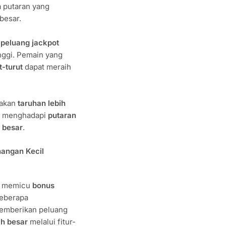
 putaran yang
besar.
n
peluang jackpot
inggi. Pemain yang
t-turut
dapat meraih
akan
taruhan lebih
ar menghadapi
putaran
 besar
.
nangan Kecil
g memicu
bonus
eberapa
 memberikan peluang
h besar
melalui fitur-