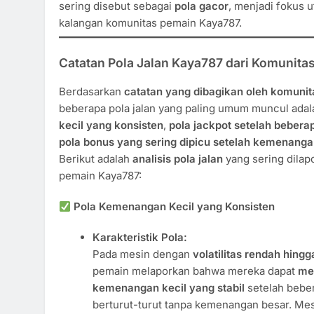
sering disebut sebagai
pola gacor
, menjadi fokus u
kalangan komunitas pemain Kaya787.
Catatan Pola Jalan Kaya787 dari Komunita
Berdasarkan
catatan yang dibagikan oleh komuni
beberapa pola jalan yang paling umum muncul ada
kecil yang konsisten
,
pola jackpot setelah bebera
pola bonus yang sering dipicu setelah kemenangan
Berikut adalah
analisis pola jalan
yang sering dilap
pemain Kaya787:
Pola Kemenangan Kecil yang Konsisten
Karakteristik Pola:
Pada mesin dengan
volatilitas rendah hing
pemain melaporkan bahwa mereka dapat
me
kemenangan kecil yang stabil
setelah bebe
berturut-turut tanpa kemenangan besar. Mesi