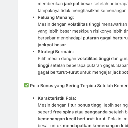
memberikan
jackpot besar
setelah beberapa
tampaknya tidak menghasilkan kemenangan 
Peluang Menang:
Mesin dengan
volatilitas tinggi
menawarka
yang lebih besar meskipun risikonya lebih t
bersabar menghadapi
putaran gagal berturu
jackpot besar
.
Strategi Bermain:
Pilih mesin dengan
volatilitas tinggi
dan gun
tinggi
setelah beberapa putaran gagal. Sab
gagal berturut-turut
untuk mengejar
jackpot
Pola Bonus yang Sering Terpicu Setelah Keme
Karakteristik Pola:
Mesin dengan
fitur bonus tinggi
lebih serin
seperti
free spins
atau
pengganda
setelah b
kemenangan kecil berturut-turut
. Pola ini
besar untuk
mendapatkan kemenangan lebi