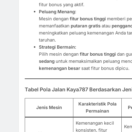
fitur bonus yang aktif.
Peluang Menang:
Mesin dengan
fitur bonus tinggi
memberi pe
memanfaatkan
putaran gratis
atau
penggan
meningkatkan peluang kemenangan Anda ta
taruhan.
Strategi Bermain:
Pilih mesin dengan
fitur bonus tinggi
dan gu
sedang
untuk memaksimalkan peluang mend
kemenangan besar
saat fitur bonus dipicu.
Tabel Pola Jalan Kaya787 Berdasarkan Jen
Karakteristik Pola
Jenis Mesin
P
Permainan
Kemenangan kecil
Kem
konsisten, fitur