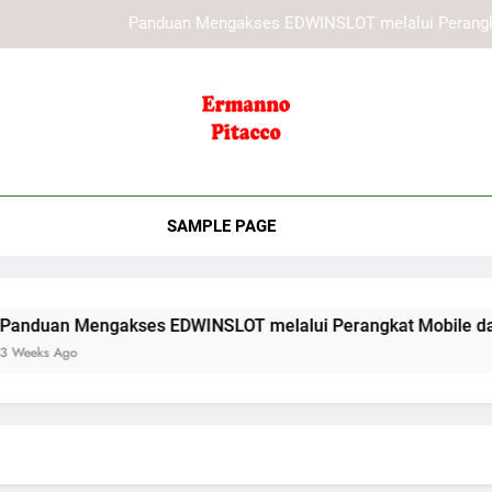
Panduan Mengakses EDWINSLOT melalui Perangka
Panduan Mengakses LEBAH4D me
Panduan Mengakses KAYA787 m
anno Pitacco
LEBAH4D Login dengan Tampilan Responsi
Solusi Bisnis Dan Keuangan Dari Konsultan Profesional Ermann
Panduan Mengakses EDWINSLOT melalui Perangka
SAMPLE PAGE
Panduan Mengakses LEBAH4D me
Panduan Mengakses KAYA787 m
gakses EDWINSLOT melalui Perangkat Mobile dan Desktop se