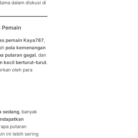
tama dalam diskusi di
s Pemain
tas pemain Kaya787
,
lah
pola kemenangan
pa putaran gagal
, dan
 kecil berturut-turut
.
orkan oleh para
ga sedang
, banyak
ndapatkan
rapa putaran
n ini lebih sering