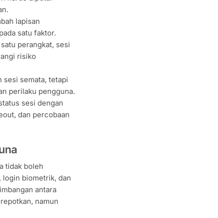
an.
ah lapisan
ada satu faktor.
satu perangkat, sesi
angi risiko
sesi semata, tetapi
an perilaku pengguna.
status sesi dengan
imeout, dan percobaan
una
 tidak boleh
login biometrik, dan
eimbangan antara
irepotkan, namun