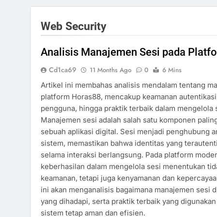
Web Security
Analisis Manajemen Sesi pada Plat
Cd1ca69
11 Months Ago
0
6 Mins
Artikel ini membahas analisis mendalam tentang m
platform Horas88, mencakup keamanan autentikasi,
pengguna, hingga praktik terbaik dalam mengelola s
Manajemen sesi adalah salah satu komponen paling
sebuah aplikasi digital. Sesi menjadi penghubung 
sistem, memastikan bahwa identitas yang terautenti
selama interaksi berlangsung. Pada platform moder
keberhasilan dalam mengelola sesi menentukan tid
keamanan, tetapi juga kenyamanan dan kepercayaa
ini akan menganalisis bagaimana manajemen sesi d
yang dihadapi, serta praktik terbaik yang digunaka
sistem tetap aman dan efisien.