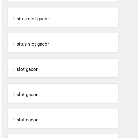
situs slot gacor
situs slot gacor
slot gacor
slot gacor
slot gacor