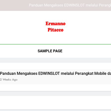
Panduan Mengakses EDWINSLOT melalui Perangka
Panduan Mengakses LEBAH4D me
Panduan Mengakses KAYA787 m
anno Pitacco
LEBAH4D Login dengan Tampilan Responsi
Solusi Bisnis Dan Keuangan Dari Konsultan Profesional Ermann
Panduan Mengakses EDWINSLOT melalui Perangka
SAMPLE PAGE
Panduan Mengakses LEBAH4D me
Panduan Mengakses KAYA787 m
gakses EDWINSLOT melalui Perangkat Mobile dan Desktop se