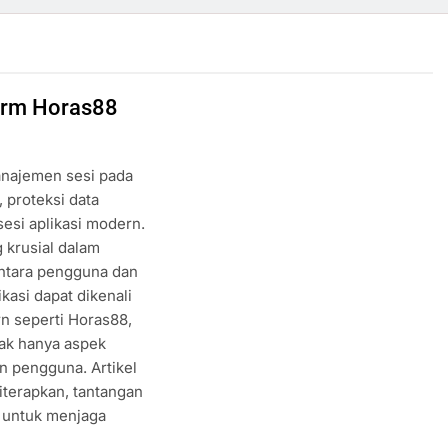
form Horas88
anajemen sesi pada
 proteksi data
esi aplikasi modern.
 krusial dalam
antara pengguna dan
kasi dapat dikenali
n seperti Horas88,
ak hanya aspek
n pengguna. Artikel
iterapkan, tantangan
n untuk menjaga