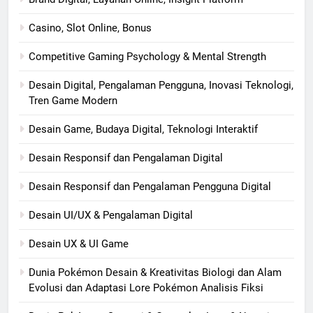
Casino, Slot Online, Bonus
Competitive Gaming Psychology & Mental Strength
Desain Digital, Pengalaman Pengguna, Inovasi Teknologi,
Tren Game Modern
Desain Game, Budaya Digital, Teknologi Interaktif
Desain Responsif dan Pengalaman Digital
Desain Responsif dan Pengalaman Pengguna Digital
Desain UI/UX & Pengalaman Digital
Desain UX & UI Game
Dunia Pokémon Desain & Kreativitas Biologi dan Alam
Evolusi dan Adaptasi Lore Pokémon Analisis Fiksi