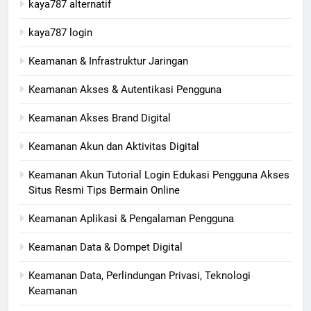
kaya787 alternatif
kaya787 login
Keamanan & Infrastruktur Jaringan
Keamanan Akses & Autentikasi Pengguna
Keamanan Akses Brand Digital
Keamanan Akun dan Aktivitas Digital
Keamanan Akun Tutorial Login Edukasi Pengguna Akses
Situs Resmi Tips Bermain Online
Keamanan Aplikasi & Pengalaman Pengguna
Keamanan Data & Dompet Digital
Keamanan Data, Perlindungan Privasi, Teknologi
Keamanan