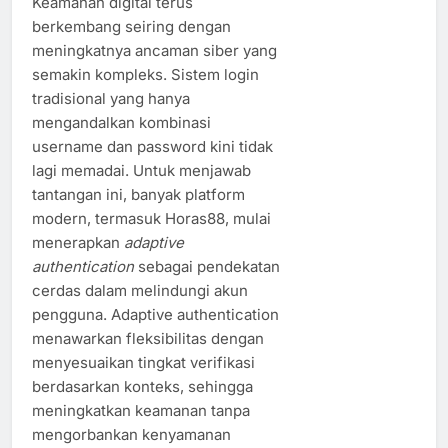
Keamanan digital terus
berkembang seiring dengan
meningkatnya ancaman siber yang
semakin kompleks. Sistem login
tradisional yang hanya
mengandalkan kombinasi
username dan password kini tidak
lagi memadai. Untuk menjawab
tantangan ini, banyak platform
modern, termasuk Horas88, mulai
menerapkan
adaptive
authentication
sebagai pendekatan
cerdas dalam melindungi akun
pengguna. Adaptive authentication
menawarkan fleksibilitas dengan
menyesuaikan tingkat verifikasi
berdasarkan konteks, sehingga
meningkatkan keamanan tanpa
mengorbankan kenyamanan