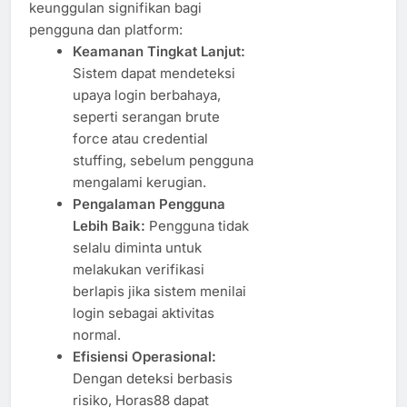
keunggulan signifikan bagi
pengguna dan platform:
Keamanan Tingkat Lanjut:
Sistem dapat mendeteksi
upaya login berbahaya,
seperti serangan brute
force atau credential
stuffing, sebelum pengguna
mengalami kerugian.
Pengalaman Pengguna
Lebih Baik:
Pengguna tidak
selalu diminta untuk
melakukan verifikasi
berlapis jika sistem menilai
login sebagai aktivitas
normal.
Efisiensi Operasional:
Dengan deteksi berbasis
risiko, Horas88 dapat