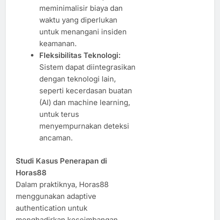
meminimalisir biaya dan
waktu yang diperlukan
untuk menangani insiden
keamanan.
Fleksibilitas Teknologi:
Sistem dapat diintegrasikan
dengan teknologi lain,
seperti kecerdasan buatan
(AI) dan machine learning,
untuk terus
menyempurnakan deteksi
ancaman.
Studi Kasus Penerapan di
Horas88
Dalam praktiknya, Horas88
menggunakan adaptive
authentication untuk
menghadirkan keseimbangan