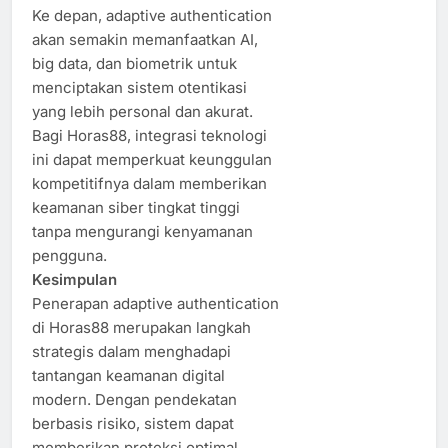
Ke depan, adaptive authentication
akan semakin memanfaatkan AI,
big data, dan biometrik untuk
menciptakan sistem otentikasi
yang lebih personal dan akurat.
Bagi Horas88, integrasi teknologi
ini dapat memperkuat keunggulan
kompetitifnya dalam memberikan
keamanan siber tingkat tinggi
tanpa mengurangi kenyamanan
pengguna.
Kesimpulan
Penerapan adaptive authentication
di Horas88 merupakan langkah
strategis dalam menghadapi
tantangan keamanan digital
modern. Dengan pendekatan
berbasis risiko, sistem dapat
memberikan proteksi optimal