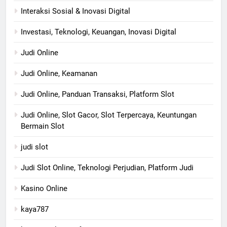
Interaksi Sosial & Inovasi Digital
Investasi, Teknologi, Keuangan, Inovasi Digital
Judi Online
Judi Online, Keamanan
Judi Online, Panduan Transaksi, Platform Slot
Judi Online, Slot Gacor, Slot Terpercaya, Keuntungan
Bermain Slot
judi slot
Judi Slot Online, Teknologi Perjudian, Platform Judi
Kasino Online
kaya787