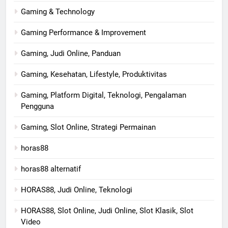
Gaming & Technology
Gaming Performance & Improvement
Gaming, Judi Online, Panduan
Gaming, Kesehatan, Lifestyle, Produktivitas
Gaming, Platform Digital, Teknologi, Pengalaman
Pengguna
Gaming, Slot Online, Strategi Permainan
horas88
horas88 alternatif
HORAS88, Judi Online, Teknologi
HORAS88, Slot Online, Judi Online, Slot Klasik, Slot
Video