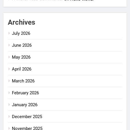
Archives
July 2026
June 2026
May 2026
April 2026
March 2026
February 2026
January 2026
December 2025
November 2025