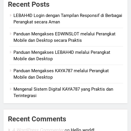
Recent Posts
LEBAH4D Login dengan Tampilan Responsif di Berbagai
Perangkat secara Aman
Panduan Mengakses EDWINSLOT melalui Perangkat
Mobile dan Desktop secara Praktis
Panduan Mengakses LEBAH4D melalui Perangkat
Mobile dan Desktop
Panduan Mengakses KAYA787 melalui Perangkat
Mobile dan Desktop
Mengenal Sistem Digital KAYA787 yang Praktis dan
Terintegrasi
Recent Comments
A WordPress Commenter
on
Hello world!