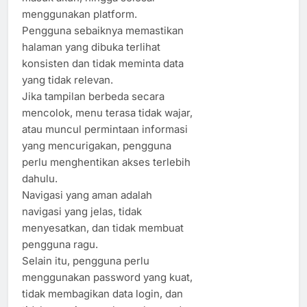
menggunakan platform.
Pengguna sebaiknya memastikan
halaman yang dibuka terlihat
konsisten dan tidak meminta data
yang tidak relevan.
Jika tampilan berbeda secara
mencolok, menu terasa tidak wajar,
atau muncul permintaan informasi
yang mencurigakan, pengguna
perlu menghentikan akses terlebih
dahulu.
Navigasi yang aman adalah
navigasi yang jelas, tidak
menyesatkan, dan tidak membuat
pengguna ragu.
Selain itu, pengguna perlu
menggunakan password yang kuat,
tidak membagikan data login, dan