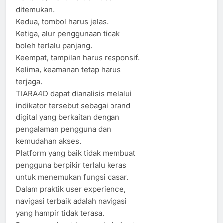
ditemukan.
Kedua, tombol harus jelas.
Ketiga, alur penggunaan tidak
boleh terlalu panjang.
Keempat, tampilan harus responsif.
Kelima, keamanan tetap harus
terjaga.
TIARA4D dapat dianalisis melalui
indikator tersebut sebagai brand
digital yang berkaitan dengan
pengalaman pengguna dan
kemudahan akses.
Platform yang baik tidak membuat
pengguna berpikir terlalu keras
untuk menemukan fungsi dasar.
Dalam praktik user experience,
navigasi terbaik adalah navigasi
yang hampir tidak terasa.