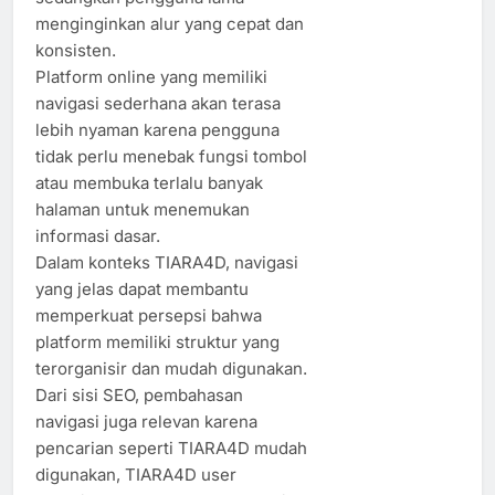
menginginkan alur yang cepat dan
konsisten.
Platform online yang memiliki
navigasi sederhana akan terasa
lebih nyaman karena pengguna
tidak perlu menebak fungsi tombol
atau membuka terlalu banyak
halaman untuk menemukan
informasi dasar.
Dalam konteks TIARA4D, navigasi
yang jelas dapat membantu
memperkuat persepsi bahwa
platform memiliki struktur yang
terorganisir dan mudah digunakan.
Dari sisi SEO, pembahasan
navigasi juga relevan karena
pencarian seperti TIARA4D mudah
digunakan, TIARA4D user