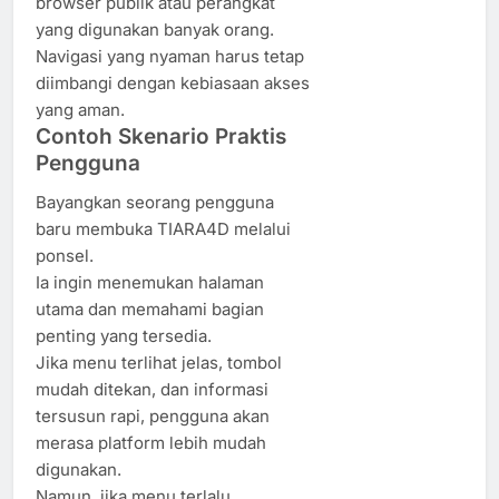
browser publik atau perangkat
yang digunakan banyak orang.
Navigasi yang nyaman harus tetap
diimbangi dengan kebiasaan akses
yang aman.
Contoh Skenario Praktis
Pengguna
Bayangkan seorang pengguna
baru membuka TIARA4D melalui
ponsel.
Ia ingin menemukan halaman
utama dan memahami bagian
penting yang tersedia.
Jika menu terlihat jelas, tombol
mudah ditekan, dan informasi
tersusun rapi, pengguna akan
merasa platform lebih mudah
digunakan.
Namun, jika menu terlalu