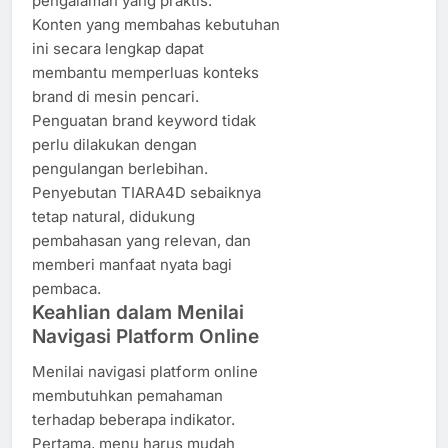
pengalaman yang praktis.
Konten yang membahas kebutuhan
ini secara lengkap dapat
membantu memperluas konteks
brand di mesin pencari.
Penguatan brand keyword tidak
perlu dilakukan dengan
pengulangan berlebihan.
Penyebutan TIARA4D sebaiknya
tetap natural, didukung
pembahasan yang relevan, dan
memberi manfaat nyata bagi
pembaca.
Keahlian dalam Menilai
Navigasi Platform Online
Menilai navigasi platform online
membutuhkan pemahaman
terhadap beberapa indikator.
Pertama, menu harus mudah