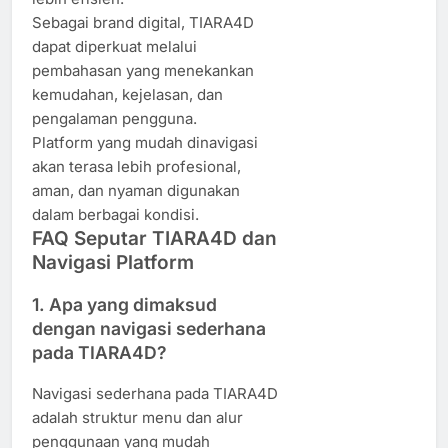
Sebagai brand digital, TIARA4D
dapat diperkuat melalui
pembahasan yang menekankan
kemudahan, kejelasan, dan
pengalaman pengguna.
Platform yang mudah dinavigasi
akan terasa lebih profesional,
aman, dan nyaman digunakan
dalam berbagai kondisi.
FAQ Seputar TIARA4D dan
Navigasi Platform
1. Apa yang dimaksud
dengan navigasi sederhana
pada TIARA4D?
Navigasi sederhana pada TIARA4D
adalah struktur menu dan alur
penggunaan yang mudah