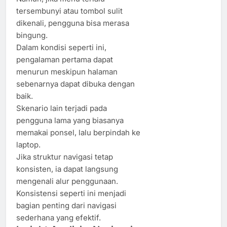
tersembunyi atau tombol sulit
dikenali, pengguna bisa merasa
bingung.
Dalam kondisi seperti ini,
pengalaman pertama dapat
menurun meskipun halaman
sebenarnya dapat dibuka dengan
baik.
Skenario lain terjadi pada
pengguna lama yang biasanya
memakai ponsel, lalu berpindah ke
laptop.
Jika struktur navigasi tetap
konsisten, ia dapat langsung
mengenali alur penggunaan.
Konsistensi seperti ini menjadi
bagian penting dari navigasi
sederhana yang efektif.