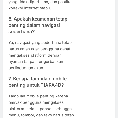
yang tidak diperlukan, dan pastikan
koneksi internet stabil.
6. Apakah keamanan tetap
penting dalam navigasi
sederhana?
Ya, navigasi yang sederhana tetap
harus aman agar pengguna dapat
mengakses platform dengan
nyaman tanpa mengorbankan
perlindungan akun.
7. Kenapa tampilan mobile
penting untuk TIARA4D?
Tampilan mobile penting karena
banyak pengguna mengakses
platform melalui ponsel, sehingga
menu, tombol, dan teks harus tetap