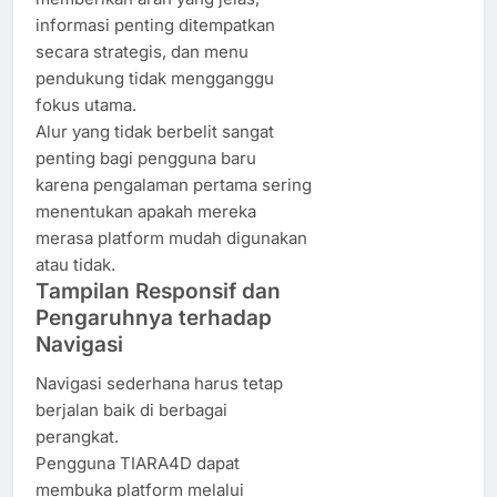
informasi penting ditempatkan
secara strategis, dan menu
pendukung tidak mengganggu
fokus utama.
Alur yang tidak berbelit sangat
penting bagi pengguna baru
karena pengalaman pertama sering
menentukan apakah mereka
merasa platform mudah digunakan
atau tidak.
Tampilan Responsif dan
Pengaruhnya terhadap
Navigasi
Navigasi sederhana harus tetap
berjalan baik di berbagai
perangkat.
Pengguna TIARA4D dapat
membuka platform melalui