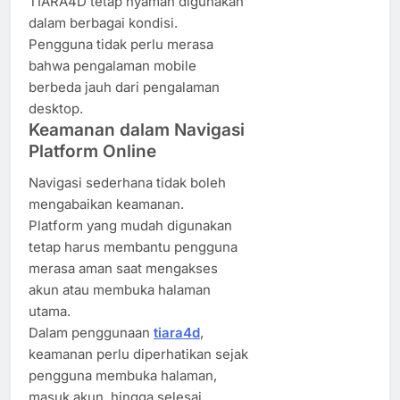
TIARA4D tetap nyaman digunakan
dalam berbagai kondisi.
Pengguna tidak perlu merasa
bahwa pengalaman mobile
berbeda jauh dari pengalaman
desktop.
Keamanan dalam Navigasi
Platform Online
Navigasi sederhana tidak boleh
mengabaikan keamanan.
Platform yang mudah digunakan
tetap harus membantu pengguna
merasa aman saat mengakses
akun atau membuka halaman
utama.
Dalam penggunaan
tiara4d
,
keamanan perlu diperhatikan sejak
pengguna membuka halaman,
masuk akun, hingga selesai