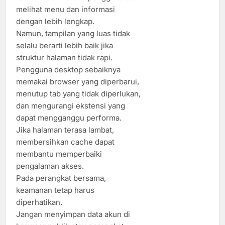
melihat menu dan informasi
dengan lebih lengkap.
Namun, tampilan yang luas tidak
selalu berarti lebih baik jika
struktur halaman tidak rapi.
Pengguna desktop sebaiknya
memakai browser yang diperbarui,
menutup tab yang tidak diperlukan,
dan mengurangi ekstensi yang
dapat mengganggu performa.
Jika halaman terasa lambat,
membersihkan cache dapat
membantu memperbaiki
pengalaman akses.
Pada perangkat bersama,
keamanan tetap harus
diperhatikan.
Jangan menyimpan data akun di