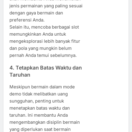
jenis permainan yang paling sesuai
dengan gaya bermain dan
preferensi Anda.
Selain itu, mencoba berbagai slot
memungkinkan Anda untuk
mengeksplorasi lebih banyak fitur
dan pola yang mungkin belum
pernah Anda temui sebelumnya.
4.
Tetapkan Batas Waktu dan
Taruhan
Meskipun bermain dalam mode
demo tidak melibatkan uang
sungguhan, penting untuk
menetapkan batas waktu dan
taruhan. Ini membantu Anda
mengembangkan disiplin bermain
yang diperlukan saat bermain