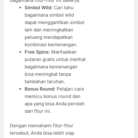
bagaimana fitur-fitur ini bekerja.
Simbol Wild:
Cari tahu
bagaimana simbol wild
dapat menggantikan simbol
lain dan meningkatkan
peluang mendapatkan
kombinasi kemenangan.
Free Spins:
Manfaatkan
putaran gratis untuk melihat
bagaimana kemenangan
bisa meningkat tanpa
tambahan taruhan.
Bonus Round:
Pelajari cara
memicu bonus round dan
apa yang bisa Anda peroleh
dari fitur ini.
Dengan memahami fitur-fitur
tersebut, Anda bisa lebih siap