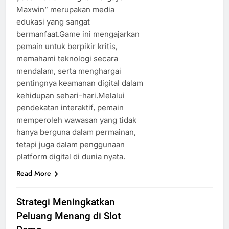
Maxwin” merupakan media
edukasi yang sangat
bermanfaat.Game ini mengajarkan
pemain untuk berpikir kritis,
memahami teknologi secara
mendalam, serta menghargai
pentingnya keamanan digital dalam
kehidupan sehari-hari.Melalui
pendekatan interaktif, pemain
memperoleh wawasan yang tidak
hanya berguna dalam permainan,
tetapi juga dalam penggunaan
platform digital di dunia nyata.
Read More
Strategi Meningkatkan
Peluang Menang di Slot