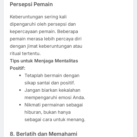
Persepsi Pemain
Keberuntungan sering kali
dipengaruhi oleh persepsi dan
kepercayaan pemain. Beberapa
pemain merasa lebih percaya diri
dengan jimat keberuntungan atau
ritual tertentu.
Tips untuk Menjaga Mentalitas
Positif:
Tetaplah bermain dengan
sikap santai dan positif.
Jangan biarkan kekalahan
mempengaruhi emosi Anda.
Nikmati permainan sebagai
hiburan, bukan hanya
sebagai cara untuk menang.
8.
Berlatih dan Memahami