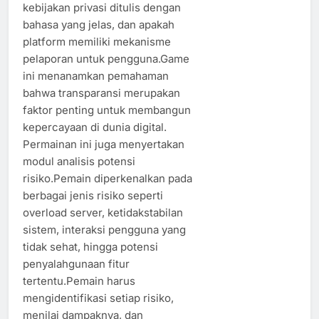
kebijakan privasi ditulis dengan
bahasa yang jelas, dan apakah
platform memiliki mekanisme
pelaporan untuk pengguna.Game
ini menanamkan pemahaman
bahwa transparansi merupakan
faktor penting untuk membangun
kepercayaan di dunia digital.
Permainan ini juga menyertakan
modul analisis potensi
risiko.Pemain diperkenalkan pada
berbagai jenis risiko seperti
overload server, ketidakstabilan
sistem, interaksi pengguna yang
tidak sehat, hingga potensi
penyalahgunaan fitur
tertentu.Pemain harus
mengidentifikasi setiap risiko,
menilai dampaknya, dan