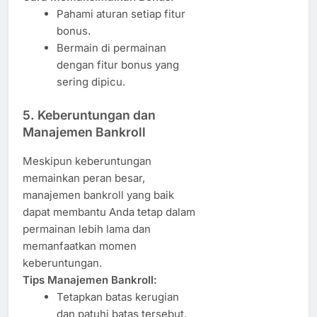
Pahami aturan setiap fitur
bonus.
Bermain di permainan
dengan fitur bonus yang
sering dipicu.
5.
Keberuntungan dan
Manajemen Bankroll
Meskipun keberuntungan
memainkan peran besar,
manajemen bankroll yang baik
dapat membantu Anda tetap dalam
permainan lebih lama dan
memanfaatkan momen
keberuntungan.
Tips Manajemen Bankroll:
Tetapkan batas kerugian
dan patuhi batas tersebut.