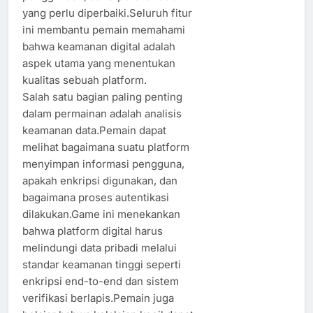
yang perlu diperbaiki.Seluruh fitur
ini membantu pemain memahami
bahwa keamanan digital adalah
aspek utama yang menentukan
kualitas sebuah platform.
Salah satu bagian paling penting
dalam permainan adalah analisis
keamanan data.Pemain dapat
melihat bagaimana suatu platform
menyimpan informasi pengguna,
apakah enkripsi digunakan, dan
bagaimana proses autentikasi
dilakukan.Game ini menekankan
bahwa platform digital harus
melindungi data pribadi melalui
standar keamanan tinggi seperti
enkripsi end-to-end dan sistem
verifikasi berlapis.Pemain juga