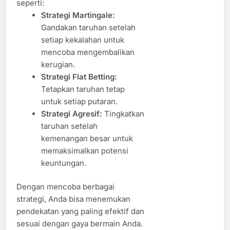
seperti:
Strategi Martingale:
Gandakan taruhan setelah
setiap kekalahan untuk
mencoba mengembalikan
kerugian.
Strategi Flat Betting:
Tetapkan taruhan tetap
untuk setiap putaran.
Strategi Agresif:
Tingkatkan
taruhan setelah
kemenangan besar untuk
memaksimalkan potensi
keuntungan.
Dengan mencoba berbagai
strategi, Anda bisa menemukan
pendekatan yang paling efektif dan
sesuai dengan gaya bermain Anda.