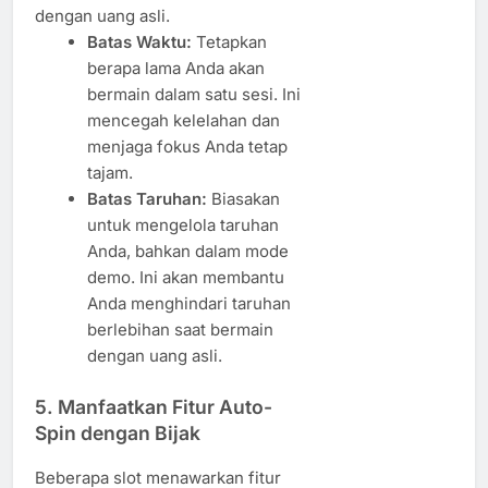
dengan uang asli.
Batas Waktu:
Tetapkan
berapa lama Anda akan
bermain dalam satu sesi. Ini
mencegah kelelahan dan
menjaga fokus Anda tetap
tajam.
Batas Taruhan:
Biasakan
untuk mengelola taruhan
Anda, bahkan dalam mode
demo. Ini akan membantu
Anda menghindari taruhan
berlebihan saat bermain
dengan uang asli.
5.
Manfaatkan Fitur Auto-
Spin dengan Bijak
Beberapa slot menawarkan fitur