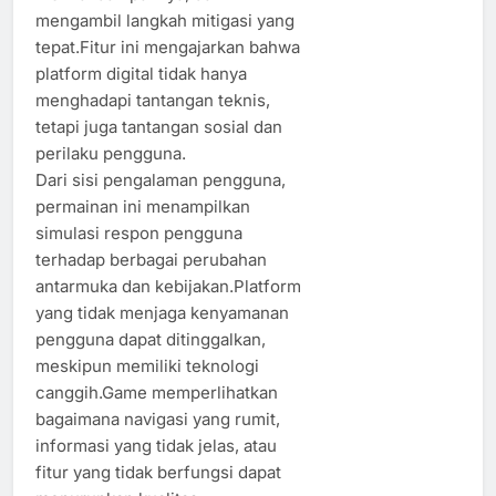
mengambil langkah mitigasi yang
tepat.Fitur ini mengajarkan bahwa
platform digital tidak hanya
menghadapi tantangan teknis,
tetapi juga tantangan sosial dan
perilaku pengguna.
Dari sisi pengalaman pengguna,
permainan ini menampilkan
simulasi respon pengguna
terhadap berbagai perubahan
antarmuka dan kebijakan.Platform
yang tidak menjaga kenyamanan
pengguna dapat ditinggalkan,
meskipun memiliki teknologi
canggih.Game memperlihatkan
bagaimana navigasi yang rumit,
informasi yang tidak jelas, atau
fitur yang tidak berfungsi dapat