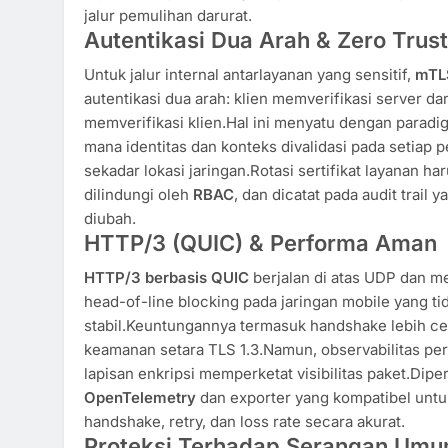
jalur pemulihan darurat.
Autentikasi Dua Arah & Zero Trust
Untuk jalur internal antarlayanan yang sensitif,
mTL
autentikasi dua arah: klien memverifikasi server da
memverifikasi klien.Hal ini menyatu dengan parad
mana identitas dan konteks divalidasi pada setiap 
sekadar lokasi jaringan.Rotasi sertifikat layanan ha
dilindungi oleh
RBAC
, dan dicatat pada audit trail y
diubah.
HTTP/3 (QUIC) & Performa Aman
HTTP/3 berbasis QUIC
berjalan di atas UDP dan 
head-of-line blocking pada jaringan mobile yang ti
stabil.Keuntungannya termasuk handshake lebih c
keamanan setara TLS 1.3.Namun, observabilitas per
lapisan enkripsi memperketat visibilitas paket.Diper
OpenTelemetry
dan exporter yang kompatibel unt
handshake, retry, dan loss rate secara akurat.
Proteksi Terhadap Serangan Um