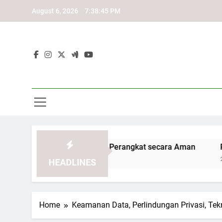
Skip
August 6, 2026
7:38:46 PM
to
content
Erm
Dapatkan 
onsif di Berbagai Perangkat secara Aman
Panduan Men
2 Weeks Ago
HEADLINES
Home
Keamanan Data, Perlindungan Privasi, Te