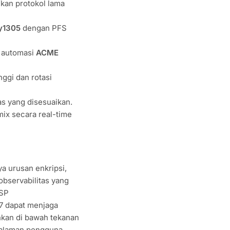
fkan protokol lama
y1305
dengan PFS
n automasi
ACME
inggi dan rotasi
as yang disesuaikan.
mix secara real-time
a urusan enkripsi,
 observabilitas yang
CSP
7 dapat menjaga
ahkan di bawah tekanan
galaman pengguna