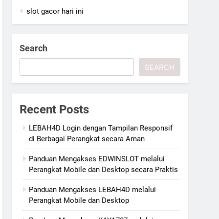
slot gacor hari ini
Search
SEARCH
Recent Posts
LEBAH4D Login dengan Tampilan Responsif
di Berbagai Perangkat secara Aman
Panduan Mengakses EDWINSLOT melalui
Perangkat Mobile dan Desktop secara Praktis
Panduan Mengakses LEBAH4D melalui
Perangkat Mobile dan Desktop