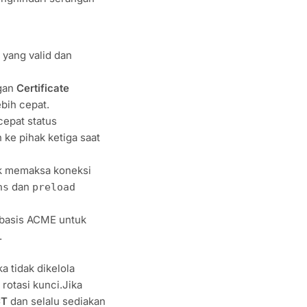
 yang valid dan
gan
Certificate
ebih cepat.
epat status
ke pihak ketiga saat
k memaksa koneksi
dan
ns
preload
basis ACME untuk
.
ka tidak dikelola
rotasi kunci.Jika
CT
dan selalu sediakan