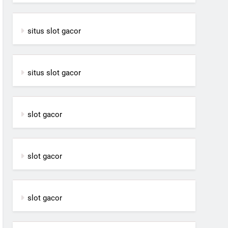
situs slot gacor
situs slot gacor
slot gacor
slot gacor
slot gacor