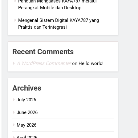
Panduan Mengakses KAYA787 melalui
Perangkat Mobile dan Desktop
Mengenal Sistem Digital KAYA787 yang
Praktis dan Terintegrasi
Recent Comments
A WordPress Commenter
on
Hello world!
Archives
July 2026
June 2026
May 2026
April 2026