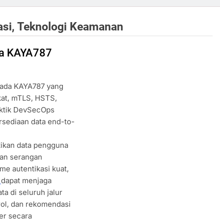
asi, Teknologi Keamanan
da KAYA787
pada KAYA787 yang
at, mTLS, HSTS,
raktik DevSecOps
rsediaan data end-to-
tikan data pengguna
dan serangan
me autentikasi kuat,
7
dapat menjaga
ta di seluruh jalur
trol, dan rekomendasi
er secara