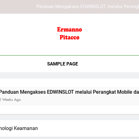
Panduan Mengakses EDWINSLOT melalui Perangka
Panduan Mengakses LEBAH4D me
Panduan Mengakses KAYA787 m
anno Pitacco
LEBAH4D Login dengan Tampilan Responsi
Solusi Bisnis Dan Keuangan Dari Konsultan Profesional Ermann
Panduan Mengakses EDWINSLOT melalui Perangka
SAMPLE PAGE
Panduan Mengakses LEBAH4D me
Panduan Mengakses KAYA787 m
gakses EDWINSLOT melalui Perangkat Mobile dan Desktop se
knologi Keamanan