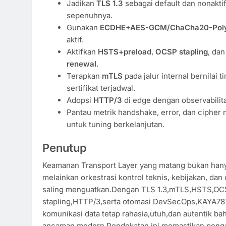
Jadikan
TLS 1.3
sebagai default dan nonakti
sepenuhnya.
Gunakan
ECDHE+AES-GCM/ChaCha20-Pol
aktif.
Aktifkan
HSTS+preload
,
OCSP stapling
, da
renewal
.
Terapkan
mTLS
pada jalur internal bernilai t
sertifikat terjadwal.
Adopsi
HTTP/3
di edge dengan observabilit
Pantau metrik handshake, error, dan cipher 
untuk tuning berkelanjutan.
Penutup
Keamanan Transport Layer yang matang bukan hany
melainkan orkestrasi kontrol teknis, kebijakan, dan
saling menguatkan.Dengan TLS 1.3,mTLS,HSTS,O
stapling,HTTP/3,serta otomasi DevSecOps,KAYA78
komunikasi data tetap rahasia,utuh,dan autentik b
ancaman modern.Pendekatan ini memastikan pen