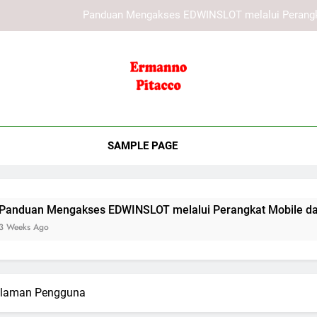
Panduan Mengakses EDWINSLOT melalui Perangka
Panduan Mengakses LEBAH4D me
Panduan Mengakses KAYA787 m
anno Pitacco
LEBAH4D Login dengan Tampilan Responsi
Solusi Bisnis Dan Keuangan Dari Konsultan Profesional Ermann
Panduan Mengakses EDWINSLOT melalui Perangka
SAMPLE PAGE
Panduan Mengakses LEBAH4D me
Panduan Mengakses KAYA787 m
gakses EDWINSLOT melalui Perangkat Mobile dan Desktop se
galaman Pengguna