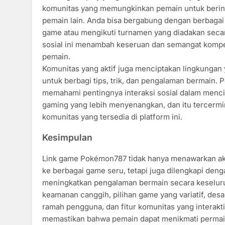
komunitas yang memungkinkan pemain untuk berin
pemain lain. Anda bisa bergabung dengan berbagai
game atau mengikuti turnamen yang diadakan secara
sosial ini menambah keseruan dan semangat kompeti
pemain.
Komunitas yang aktif juga menciptakan lingkunga
untuk berbagi tips, trik, dan pengalaman bermain.
memahami pentingnya interaksi sosial dalam menc
gaming yang lebih menyenangkan, dan itu tercermin 
komunitas yang tersedia di platform ini.
Kesimpulan
Link game Pokémon787 tidak hanya menawarkan a
ke berbagai game seru, tetapi juga dilengkapi denga
meningkatkan pengalaman bermain secara keselur
keamanan canggih, pilihan game yang variatif, des
ramah pengguna, dan fitur komunitas yang interak
memastikan bahwa pemain dapat menikmati permai