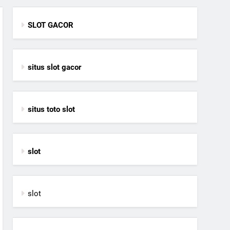
SLOT GACOR
situs slot gacor
situs toto slot
slot
slot