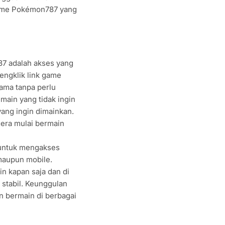
game Pokémon787 yang
787 adalah akses yang
engklik link game
ama tanpa perlu
main yang tidak ingin
ng ingin dimainkan.
era mulai bermain
untuk mengakses
 maupun mobile.
n kapan saja dan di
 stabil. Keunggulan
n bermain di berbagai