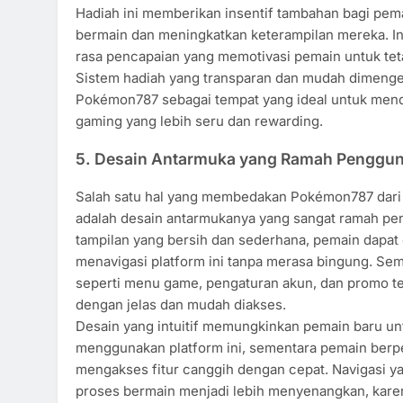
Hadiah ini memberikan insentif tambahan bagi pema
bermain dan meningkatkan keterampilan mereka. In
rasa pencapaian yang memotivasi pemain untuk tetap
Sistem hadiah yang transparan dan mudah dimenge
Pokémon787 sebagai tempat yang ideal untuk men
gaming yang lebih seru dan rewarding.
5. Desain Antarmuka yang Ramah Penggu
Salah satu hal yang membedakan Pokémon787 dari 
adalah desain antarmukanya yang sangat ramah p
tampilan yang bersih dan sederhana, pemain dapa
menavigasi platform ini tanpa merasa bingung. Semu
seperti menu game, pengaturan akun, dan promo te
dengan jelas dan mudah diakses.
Desain yang intuitif memungkinkan pemain baru u
menggunakan platform ini, sementara pemain berp
mengakses fitur canggih dengan cepat. Navigasi 
proses bermain menjadi lebih menyenangkan, karen