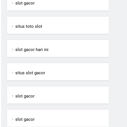
slot gacor
situs toto slot
slot gacor hari ini
situs slot gacor
slot gacor
slot gacor