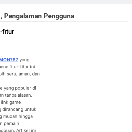
gi, Pengalaman Pengguna
fitur
MON787
yang
a fitur-fitur ini
ih seru, aman, dan
e yang populer di
n tanpa alasan.
 link game
g dirancang untuk
ng mudah hingga
an pemain
guan. Artikel ini