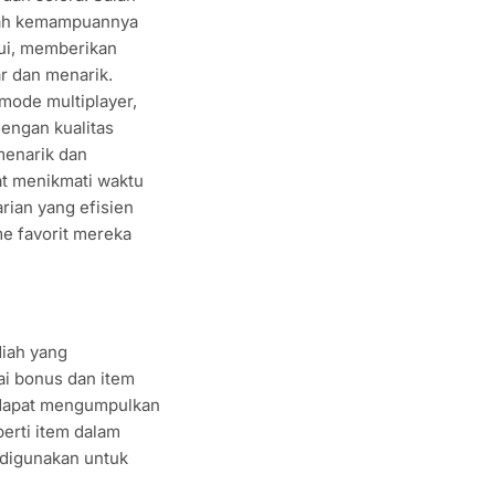
alah kemampuannya
rui, memberikan
r dan menarik.
mode multiplayer,
engan kualitas
menarik dan
t menikmati waktu
rian yang efisien
 favorit mereka
iah yang
i bonus dan item
 dapat mengumpulkan
erti item dalam
 digunakan untuk