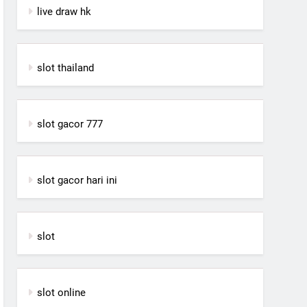
live draw hk
slot thailand
slot gacor 777
slot gacor hari ini
slot
slot online