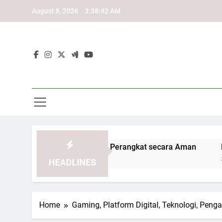
Skip
August 8, 2026
3:38:43 AM
to
content
Erm
Dapatkan 
onsif di Berbagai Perangkat secara Aman
Panduan Men
3 Weeks Ago
HEADLINES
Home
Gaming, Platform Digital, Teknologi, Pen