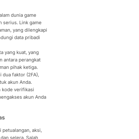
alam dunia game
 serius. Link game
man, yang dilengkapi
dungi data pribadi
ta yang kuat, yang
n antara perangkat
man pihak ketiga.
 dua faktor (2FA),
tuk akun Anda.
kode verifikasi
t mengakses akun Anda
as
petualangan, aksi,
dan selera. Salah