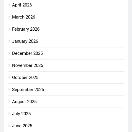
April 2026
March 2026
February 2026
January 2026
December 2025
November 2025
October 2025
September 2025
August 2025
July 2025
June 2025