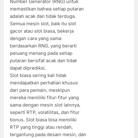
Number Generator (RNG) untuk
memastikan bahwa setiap putaran
adalah acak dan tidak terduga.
Semua mesin slot, baik itu slot
gacor atau slot biasa, bekerja
dengan cara yang sama
berdasarkan RNG, yang berarti
peluang menang pada setiap
putaran bersifat acak dan tidak
dapat diprediksi.
Slot biasa sering kali tidak
mendapatkan perhatian khusus
dari para pemain, meskipun
mereka memiliki fitur-fitur yang
sama dengan mesin slot lainnya,
seperti RTP, volatilitas, dan fitur
bonus. Slot biasa bisa memiliki
RTP yang tinggi atau rendah,
tergantung pada desain mesin, dan