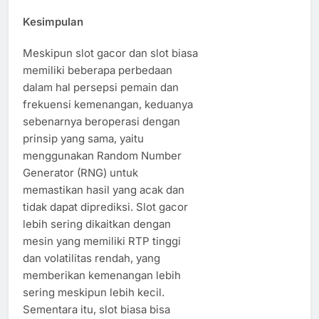
Kesimpulan
Meskipun slot gacor dan slot biasa
memiliki beberapa perbedaan
dalam hal persepsi pemain dan
frekuensi kemenangan, keduanya
sebenarnya beroperasi dengan
prinsip yang sama, yaitu
menggunakan Random Number
Generator (RNG) untuk
memastikan hasil yang acak dan
tidak dapat diprediksi. Slot gacor
lebih sering dikaitkan dengan
mesin yang memiliki RTP tinggi
dan volatilitas rendah, yang
memberikan kemenangan lebih
sering meskipun lebih kecil.
Sementara itu, slot biasa bisa