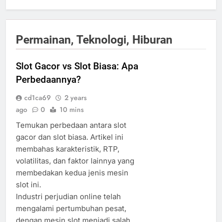
Permainan, Teknologi, Hiburan
Slot Gacor vs Slot Biasa: Apa
Perbedaannya?
cd1ca69
2 years
ago
0
10 mins
Temukan perbedaan antara slot
gacor dan slot biasa. Artikel ini
membahas karakteristik, RTP,
volatilitas, dan faktor lainnya yang
membedakan kedua jenis mesin
slot ini.
Industri perjudian online telah
mengalami pertumbuhan pesat,
dengan mesin slot menjadi salah