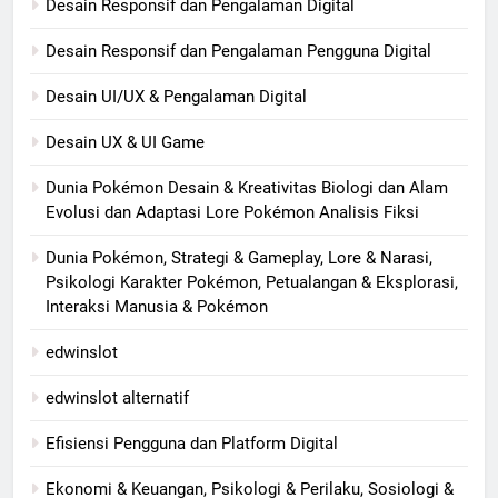
Desain Responsif dan Pengalaman Digital
Desain Responsif dan Pengalaman Pengguna Digital
Desain UI/UX & Pengalaman Digital
Desain UX & UI Game
Dunia Pokémon Desain & Kreativitas Biologi dan Alam
Evolusi dan Adaptasi Lore Pokémon Analisis Fiksi
Dunia Pokémon, Strategi & Gameplay, Lore & Narasi,
Psikologi Karakter Pokémon, Petualangan & Eksplorasi,
Interaksi Manusia & Pokémon
edwinslot
edwinslot alternatif
Efisiensi Pengguna dan Platform Digital
Ekonomi & Keuangan, Psikologi & Perilaku, Sosiologi &