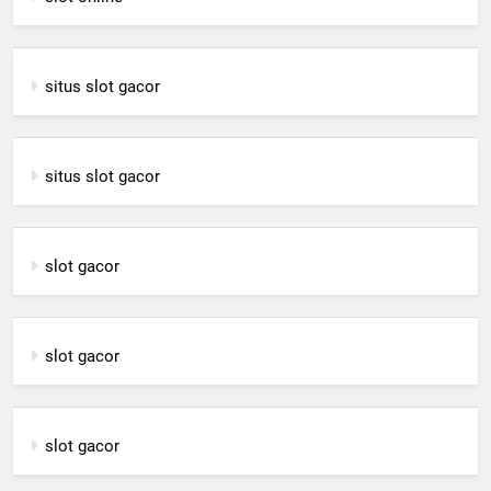
situs slot gacor
situs slot gacor
slot gacor
slot gacor
slot gacor