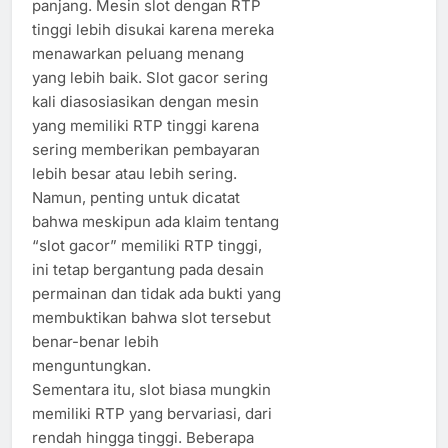
panjang. Mesin slot dengan RTP
tinggi lebih disukai karena mereka
menawarkan peluang menang
yang lebih baik. Slot gacor sering
kali diasosiasikan dengan mesin
yang memiliki RTP tinggi karena
sering memberikan pembayaran
lebih besar atau lebih sering.
Namun, penting untuk dicatat
bahwa meskipun ada klaim tentang
“slot gacor” memiliki RTP tinggi,
ini tetap bergantung pada desain
permainan dan tidak ada bukti yang
membuktikan bahwa slot tersebut
benar-benar lebih
menguntungkan.
Sementara itu, slot biasa mungkin
memiliki RTP yang bervariasi, dari
rendah hingga tinggi. Beberapa