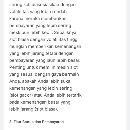
sering kali diasosiasikan dengan
volatilitas yang lebih rendah
karena mereka memberikan
pembayaran yang lebih sering
meskipun lebih kecil. Sebaliknya,
slot biasa dengan volatilitas tinggi
mungkin memberikan kemenangan
yang lebih jarang tetapi dengan
pembayaran yang jauh lebih besar.
Penting untuk memilih mesin slot
yang sesuai dengan gaya bermain
Anda, apakah Anda lebih suka
kemenangan yang lebih sering
(slot gacor) atau Anda lebih tertarik
pada kemenangan besar yang
lebih jarang (slot biasa).
3.
Fitur Bonus dan Pembayaran