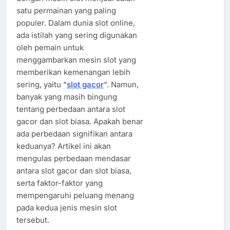
satu permainan yang paling
populer. Dalam dunia slot online,
ada istilah yang sering digunakan
oleh pemain untuk
menggambarkan mesin slot yang
memberikan kemenangan lebih
sering, yaitu “
slot gacor
“. Namun,
banyak yang masih bingung
tentang perbedaan antara slot
gacor dan slot biasa. Apakah benar
ada perbedaan signifikan antara
keduanya? Artikel ini akan
mengulas perbedaan mendasar
antara slot gacor dan slot biasa,
serta faktor-faktor yang
mempengaruhi peluang menang
pada kedua jenis mesin slot
tersebut.