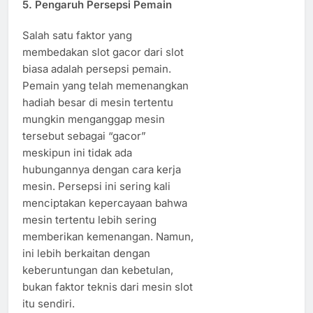
5.
Pengaruh Persepsi Pemain
Salah satu faktor yang
membedakan slot gacor dari slot
biasa adalah persepsi pemain.
Pemain yang telah memenangkan
hadiah besar di mesin tertentu
mungkin menganggap mesin
tersebut sebagai “gacor”
meskipun ini tidak ada
hubungannya dengan cara kerja
mesin. Persepsi ini sering kali
menciptakan kepercayaan bahwa
mesin tertentu lebih sering
memberikan kemenangan. Namun,
ini lebih berkaitan dengan
keberuntungan dan kebetulan,
bukan faktor teknis dari mesin slot
itu sendiri.