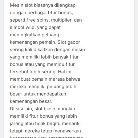
Mesin slot biasanya dilengkapi
dengan berbagai fitur bonus,
seperti free spins, multiplier, dan
simbol wild, yang dapat
meningkatkan peluang
kemenangan pemain. Slot gacor
sering kali dikaitkan dengan mesin
yang memiliki lebih banyak fitur
bonus atau yang memicu fitur
tersebut lebih sering. Hal ini
membuat pemain merasa bahwa
mereka memiliki peluang lebih
besar untuk mendapatkan
kemenangan besar.
Di sisi lain, slot biasa mungkin
memiliki fitur bonus yang lebih
jarang atau tidak begitu menarik,
tetapi mereka tetap menawarkan