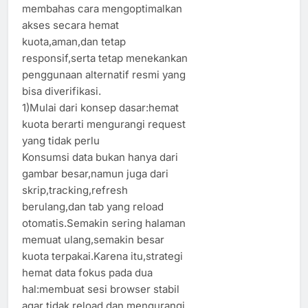
membahas cara mengoptimalkan
akses secara hemat
kuota,aman,dan tetap
responsif,serta tetap menekankan
penggunaan alternatif resmi yang
bisa diverifikasi.
1)Mulai dari konsep dasar:hemat
kuota berarti mengurangi request
yang tidak perlu
Konsumsi data bukan hanya dari
gambar besar,namun juga dari
skrip,tracking,refresh
berulang,dan tab yang reload
otomatis.Semakin sering halaman
memuat ulang,semakin besar
kuota terpakai.Karena itu,strategi
hemat data fokus pada dua
hal:membuat sesi browser stabil
agar tidak reload,dan mengurangi