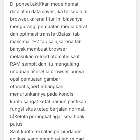
Di ponsel,aktifkan mode hemat
data atau data saver jika tersedia di
browser,karena fitur ini biasanya
mengurangi pemuatan media berat
dan optimasi transfer.Batasi tab
maksimal 1–2 tab saja,karena tab
banyak membuat browser
melakukan reload otomatis saat
RAM sempit dan itu mengulang
unduhan aset.Bila browser punya
opsi pemuatan gambar
otomatis,pertimbangkan
menurunkannya pada kondisi
kuota sangat ketat,namun pastikan
fungsi situs tetap berjalan normal.
5)Kelola perangkat agar sesi tidak
putus
Saat kuota terbatas,perpindahan
aplikasi yang membuat tab reload