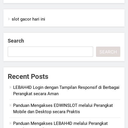
slot gacor hari ini
Search
SEARCH
Recent Posts
LEBAH4D Login dengan Tampilan Responsif di Berbagai
Perangkat secara Aman
Panduan Mengakses EDWINSLOT melalui Perangkat
Mobile dan Desktop secara Praktis
Panduan Mengakses LEBAH4D melalui Perangkat