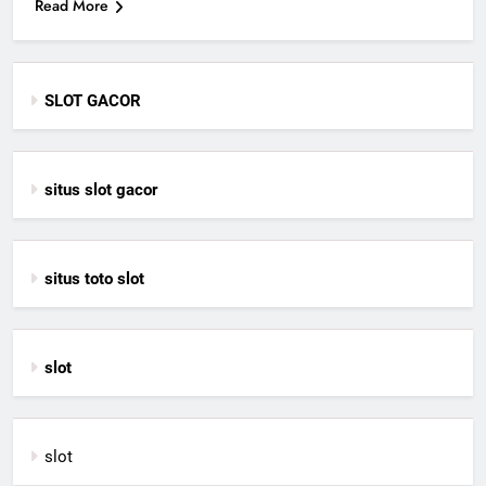
Read More
SLOT GACOR
situs slot gacor
situs toto slot
slot
slot