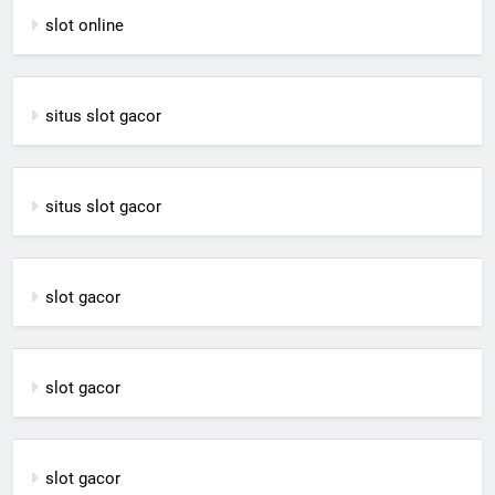
slot online
situs slot gacor
situs slot gacor
slot gacor
slot gacor
slot gacor