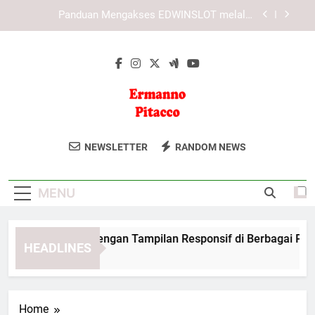
Skip
Panduan Mengakses LEBAH4D melalui Perangkat
to
Mobile dan Desktop
content
Panduan Mengakses KAYA787 melalui Perangkat
Mobile dan Desktop
LEBAH4D Login dengan Tampilan Responsif di
Berbagai Perangkat secara Aman
Panduan Mengakses EDWINSLOT melalui
Perangkat Mobile dan Desktop secara Praktis
Ermanno
Dapatkan Solusi Bisnis Dan Keuangan
Panduan Mengakses LEBAH4D melalui Perangkat
NEWSLETTER
RANDOM NEWS
Mobile dan Desktop
Pitacco
Dari Konsultan Profesional Ermanno
Panduan Mengakses KAYA787 melalui Perangkat
Pitacco. Sumber Daya Untuk Sukses
Mobile dan Desktop
MENU
Finansial.
BAH4D Login dengan Tampilan Responsif di Berbagai Perang
HEADLINES
Weeks Ago
Home