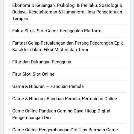
Ekonomi & Keuangan, Psikologi & Perilaku, Sosiologi &
Budaya, Kesejahteraan & Humaniora, Ilmu Pengetahuan
Terapan
Fakta Situs, Slot Gacor, Keunggulan Platform
Fantasi Gelap Petualangan dan Perang Peperangan Epik
Karakter dalam Fiksi Misteri dan Teror
Fitur dan Dukungan Pengguna
Fitur Slot, Slot Online
Game & Hiburan — Panduan Pemula
Game & Hiburan, Panduan Pemula, Permainan Online
Game Online Panduan Gaming Gaya Hidup Digital
Pengembangan Diri
Game Online Pengembangan Diri Tips Bermain Game