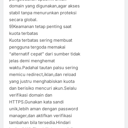
domain yang digunakan,agar akses
stabil tanpa menurunkan proteksi
secara global.
9)Keamanan tetap penting saat
kuota terbatas
Kuota terbatas sering membuat
pengguna tergoda memakai
“alternatif cepat” dari sumber tidak
jelas demi menghemat
waktu.Padahal tautan palsu sering
memicu redirect,iklan,dan reload
yang justru menghabiskan kuota
dan berisiko mencuri akun.Selalu
verifikasi domain dan
HTTPS.Gunakan kata sandi
unik,lebih aman dengan password
manager,dan aktifkan verifikasi
tambahan bila tersedia.Hindari