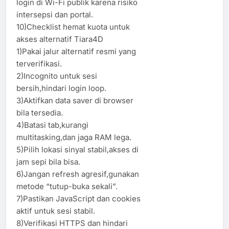
login di Wi-Fi publik karena risiko
intersepsi dan portal.
10)Checklist hemat kuota untuk
akses alternatif Tiara4D
1)Pakai jalur alternatif resmi yang
terverifikasi.
2)Incognito untuk sesi
bersih,hindari login loop.
3)Aktifkan data saver di browser
bila tersedia.
4)Batasi tab,kurangi
multitasking,dan jaga RAM lega.
5)Pilih lokasi sinyal stabil,akses di
jam sepi bila bisa.
6)Jangan refresh agresif,gunakan
metode “tutup-buka sekali”.
7)Pastikan JavaScript dan cookies
aktif untuk sesi stabil.
8)Verifikasi HTTPS dan hindari