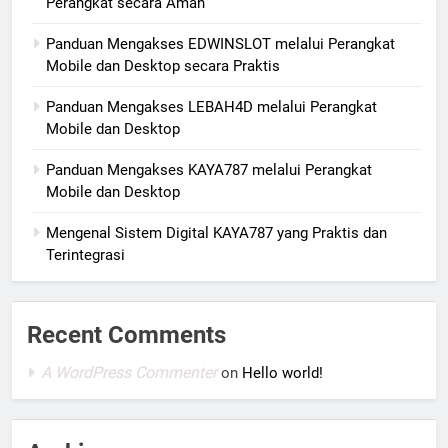
Perangkat secara Aman
Panduan Mengakses EDWINSLOT melalui Perangkat
Mobile dan Desktop secara Praktis
Panduan Mengakses LEBAH4D melalui Perangkat
Mobile dan Desktop
Panduan Mengakses KAYA787 melalui Perangkat
Mobile dan Desktop
Mengenal Sistem Digital KAYA787 yang Praktis dan
Terintegrasi
Recent Comments
A WordPress Commenter
on
Hello world!