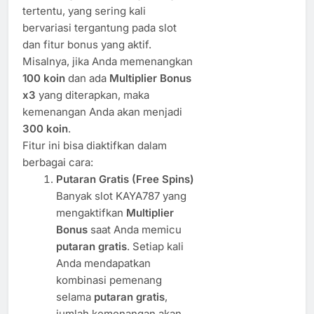
tertentu, yang sering kali
bervariasi tergantung pada slot
dan fitur bonus yang aktif.
Misalnya, jika Anda memenangkan
100 koin
dan ada
Multiplier Bonus
x3
yang diterapkan, maka
kemenangan Anda akan menjadi
300 koin
.
Fitur ini bisa diaktifkan dalam
berbagai cara:
Putaran Gratis (Free Spins)
Banyak slot KAYA787 yang
mengaktifkan
Multiplier
Bonus
saat Anda memicu
putaran gratis
. Setiap kali
Anda mendapatkan
kombinasi pemenang
selama
putaran gratis
,
jumlah kemenangan akan