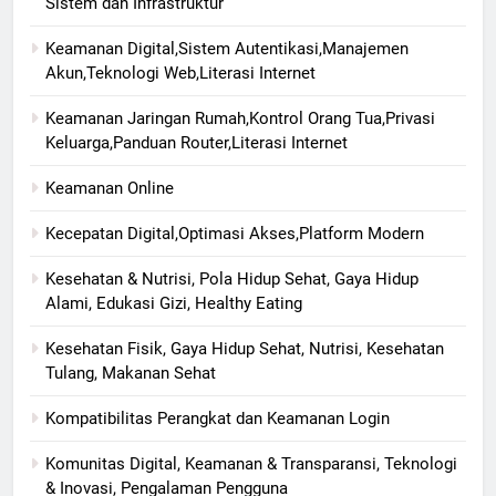
Sistem dan Infrastruktur
Keamanan Digital,Sistem Autentikasi,Manajemen
Akun,Teknologi Web,Literasi Internet
Keamanan Jaringan Rumah,Kontrol Orang Tua,Privasi
Keluarga,Panduan Router,Literasi Internet
Keamanan Online
Kecepatan Digital,Optimasi Akses,Platform Modern
Kesehatan & Nutrisi, Pola Hidup Sehat, Gaya Hidup
Alami, Edukasi Gizi, Healthy Eating
Kesehatan Fisik, Gaya Hidup Sehat, Nutrisi, Kesehatan
Tulang, Makanan Sehat
Kompatibilitas Perangkat dan Keamanan Login
Komunitas Digital, Keamanan & Transparansi, Teknologi
& Inovasi, Pengalaman Pengguna