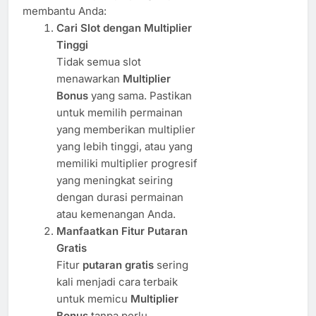
membantu Anda:
Cari Slot dengan Multiplier
Tinggi
Tidak semua slot
menawarkan
Multiplier
Bonus
yang sama. Pastikan
untuk memilih permainan
yang memberikan multiplier
yang lebih tinggi, atau yang
memiliki multiplier progresif
yang meningkat seiring
dengan durasi permainan
atau kemenangan Anda.
Manfaatkan Fitur Putaran
Gratis
Fitur
putaran gratis
sering
kali menjadi cara terbaik
untuk memicu
Multiplier
Bonus
tanpa perlu