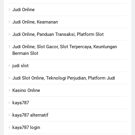
Judi Online
Judi Online, Keamanan
Judi Online, Panduan Transaksi, Platform Slot
Judi Online, Slot Gacor, Slot Terpercaya, Keuntungan
Bermain Slot
judi slot
Judi Slot Online, Teknologi Perjudian, Platform Judi
Kasino Online
kaya787
kaya787 alternatif
kaya787 login