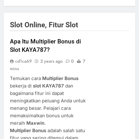
Slot Online, Fitur Slot
Apa Itu Multiplier Bonus di
Slot KAYA787?
cd1ca69
2 years ago
0
7
mins
Temukan cara
Multiplier Bonus
bekerja di
slot KAYA787
dan
bagaimana fitur ini dapat
meningkatkan peluang Anda untuk
menang besar. Pelajari cara
memaksimalkan bonus untuk
meraih
Maxwin
.
Multiplier Bonus
adalah salah satu
fitur yang sering ditemui dalam