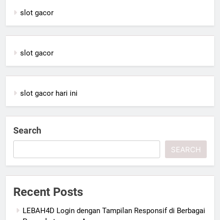
slot gacor
slot gacor
slot gacor hari ini
Search
SEARCH
Recent Posts
LEBAH4D Login dengan Tampilan Responsif di Berbagai