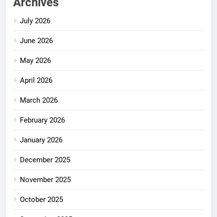
Archives
July 2026
June 2026
May 2026
April 2026
March 2026
February 2026
January 2026
December 2025
November 2025
October 2025