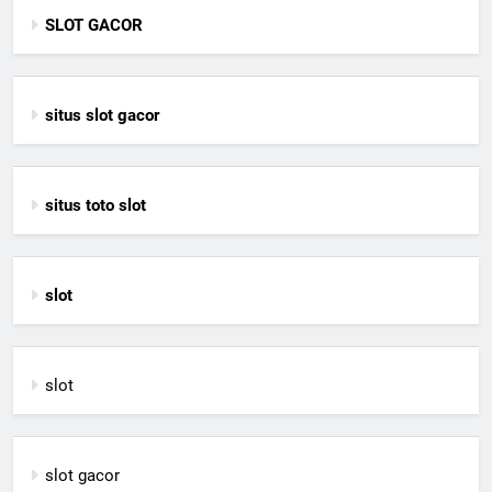
SLOT GACOR
situs slot gacor
situs toto slot
slot
slot
slot gacor