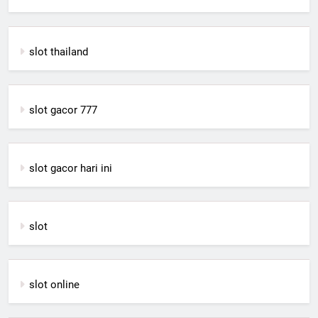
slot thailand
slot gacor 777
slot gacor hari ini
slot
slot online