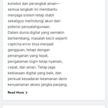
koneksi dan perangkat aman—
semua langkah ini membantu
menjaga sistem tetap stabil
sekaligus melindungi akun dari
potensi penyalahgunaan.
Dalam dunia digital yang semakin
berkembang, masalah kecil seperti
captcha error bisa menjadi
gangguan, tetapi dengan
penanganan yang tepat,
pengalaman login tetap nyaman,
cepat, dan aman. Tetap jaga
kebiasaan digital yang baik, dan
perkuat kesadaran keamanan demi
kenyamanan akses jangka panjang.
Read More