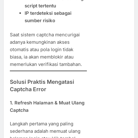
script tertentu
IP terdeteksi sebagai
sumber risiko
Saat sistem captcha mencurigai
adanya kemungkinan akses
otomatis atau pola login tidak
biasa, ia akan memblokir atau
memerlukan verifikasi tambahan.
Solusi Praktis Mengatasi
Captcha Error
1. Refresh Halaman & Muat Ulang
Captcha
Langkah pertama yang paling
sederhana adalah memuat ulang