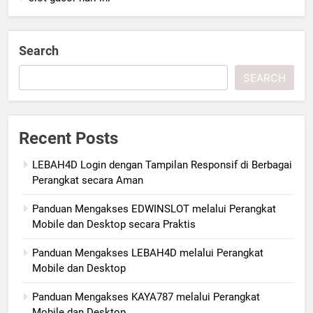
Search
SEARCH
Recent Posts
LEBAH4D Login dengan Tampilan Responsif di Berbagai
Perangkat secara Aman
Panduan Mengakses EDWINSLOT melalui Perangkat
Mobile dan Desktop secara Praktis
Panduan Mengakses LEBAH4D melalui Perangkat
Mobile dan Desktop
Panduan Mengakses KAYA787 melalui Perangkat
Mobile dan Desktop