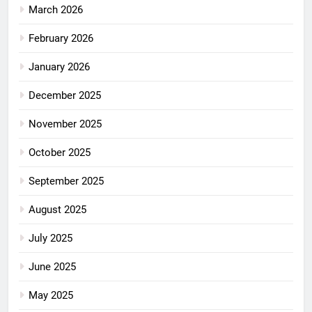
March 2026
February 2026
January 2026
December 2025
November 2025
October 2025
September 2025
August 2025
July 2025
June 2025
May 2025