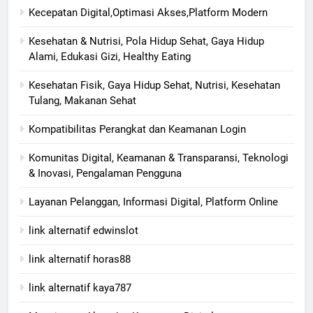
Kecepatan Digital,Optimasi Akses,Platform Modern
Kesehatan & Nutrisi, Pola Hidup Sehat, Gaya Hidup
Alami, Edukasi Gizi, Healthy Eating
Kesehatan Fisik, Gaya Hidup Sehat, Nutrisi, Kesehatan
Tulang, Makanan Sehat
Kompatibilitas Perangkat dan Keamanan Login
Komunitas Digital, Keamanan & Transparansi, Teknologi
& Inovasi, Pengalaman Pengguna
Layanan Pelanggan, Informasi Digital, Platform Online
link alternatif edwinslot
link alternatif horas88
link alternatif kaya787