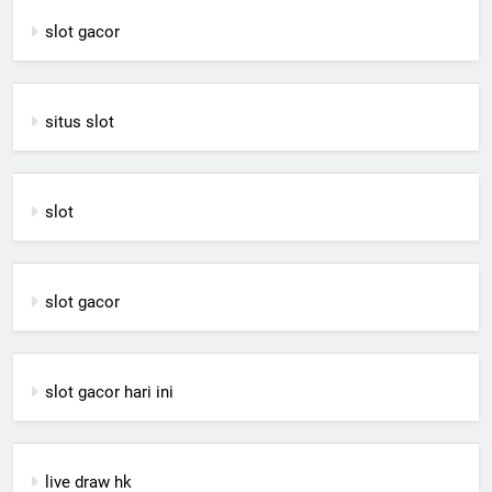
slot gacor
situs slot
slot
slot gacor
slot gacor hari ini
live draw hk