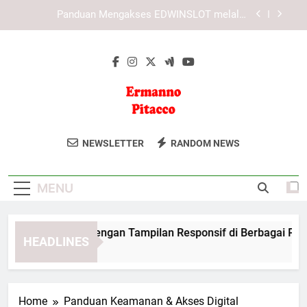
Skip
Panduan Mengakses LEBAH4D melalui Perangkat
to
Mobile dan Desktop
content
Panduan Mengakses KAYA787 melalui Perangkat
Mobile dan Desktop
LEBAH4D Login dengan Tampilan Responsif di
Berbagai Perangkat secara Aman
Panduan Mengakses EDWINSLOT melalui
Perangkat Mobile dan Desktop secara Praktis
Ermanno
Dapatkan Solusi Bisnis Dan Keuangan
Panduan Mengakses LEBAH4D melalui Perangkat
NEWSLETTER
RANDOM NEWS
Mobile dan Desktop
Pitacco
Dari Konsultan Profesional Ermanno
Panduan Mengakses KAYA787 melalui Perangkat
Pitacco. Sumber Daya Untuk Sukses
Mobile dan Desktop
MENU
Finansial.
BAH4D Login dengan Tampilan Responsif di Berbagai Perang
HEADLINES
Week Ago
Home
Panduan Keamanan & Akses Digital