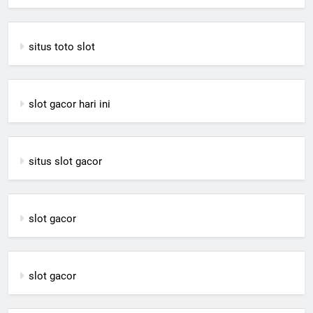
situs toto slot
slot gacor hari ini
situs slot gacor
slot gacor
slot gacor