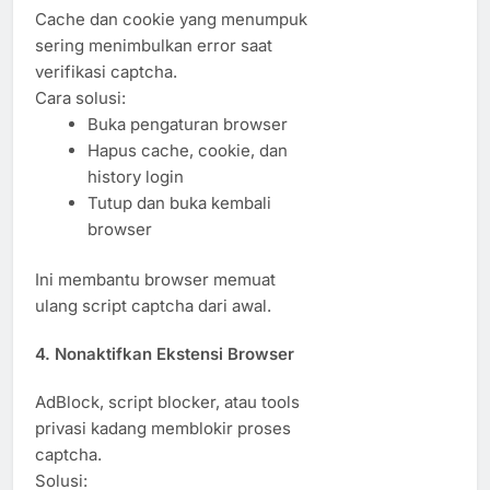
Cache dan cookie yang menumpuk
sering menimbulkan error saat
verifikasi captcha.
Cara solusi:
Buka pengaturan browser
Hapus cache, cookie, dan
history login
Tutup dan buka kembali
browser
Ini membantu browser memuat
ulang script captcha dari awal.
4. Nonaktifkan Ekstensi Browser
AdBlock, script blocker, atau tools
privasi kadang memblokir proses
captcha.
Solusi: