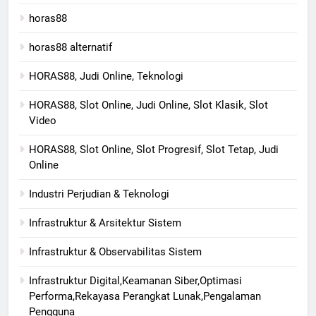
horas88
horas88 alternatif
HORAS88, Judi Online, Teknologi
HORAS88, Slot Online, Judi Online, Slot Klasik, Slot
Video
HORAS88, Slot Online, Slot Progresif, Slot Tetap, Judi
Online
Industri Perjudian & Teknologi
Infrastruktur & Arsitektur Sistem
Infrastruktur & Observabilitas Sistem
Infrastruktur Digital,Keamanan Siber,Optimasi
Performa,Rekayasa Perangkat Lunak,Pengalaman
Pengguna