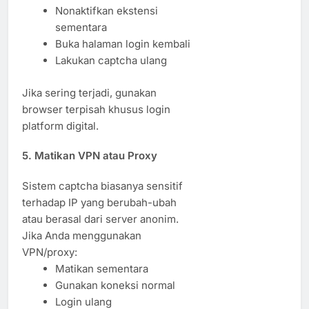
Nonaktifkan ekstensi
sementara
Buka halaman login kembali
Lakukan captcha ulang
Jika sering terjadi, gunakan
browser terpisah khusus login
platform digital.
5. Matikan VPN atau Proxy
Sistem captcha biasanya sensitif
terhadap IP yang berubah-ubah
atau berasal dari server anonim.
Jika Anda menggunakan
VPN/proxy:
Matikan sementara
Gunakan koneksi normal
Login ulang