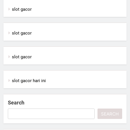
slot gacor
slot gacor
slot gacor
slot gacor hari ini
Search
SEARCH