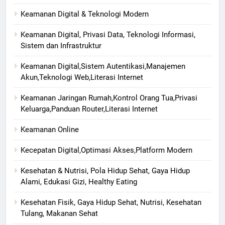
Keamanan Digital & Teknologi Modern
Keamanan Digital, Privasi Data, Teknologi Informasi,
Sistem dan Infrastruktur
Keamanan Digital,Sistem Autentikasi,Manajemen
Akun,Teknologi Web,Literasi Internet
Keamanan Jaringan Rumah,Kontrol Orang Tua,Privasi
Keluarga,Panduan Router,Literasi Internet
Keamanan Online
Kecepatan Digital,Optimasi Akses,Platform Modern
Kesehatan & Nutrisi, Pola Hidup Sehat, Gaya Hidup
Alami, Edukasi Gizi, Healthy Eating
Kesehatan Fisik, Gaya Hidup Sehat, Nutrisi, Kesehatan
Tulang, Makanan Sehat