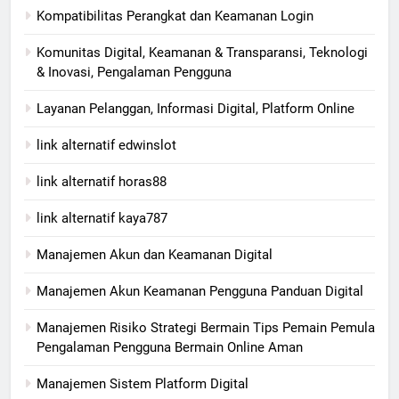
Kompatibilitas Perangkat dan Keamanan Login
Komunitas Digital, Keamanan & Transparansi, Teknologi
& Inovasi, Pengalaman Pengguna
Layanan Pelanggan, Informasi Digital, Platform Online
link alternatif edwinslot
link alternatif horas88
link alternatif kaya787
Manajemen Akun dan Keamanan Digital
Manajemen Akun Keamanan Pengguna Panduan Digital
Manajemen Risiko Strategi Bermain Tips Pemain Pemula
Pengalaman Pengguna Bermain Online Aman
Manajemen Sistem Platform Digital