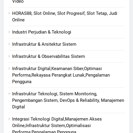
Video
HORAS88, Slot Online, Slot Progresif, Slot Tetap, Judi
Online
Industri Perjudian & Teknologi
Infrastruktur & Arsitektur Sistem
Infrastruktur & Observabilitas Sistem
Infrastruktur Digital,Keamanan Siber,Optimasi
Performa,Rekayasa Perangkat Lunak,Pengalaman
Pengguna
Infrastruktur Teknologi, Sistem Monitoring,
Pengembangan Sistem, DevOps & Reliability, Manajemen
Digital
Integrasi Teknologi Digital,Manajemen Akses
Online,Infrastruktur Sistem,Optimalisasi
Performa,Pengalaman Pengguna