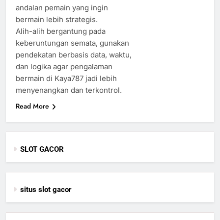
andalan pemain yang ingin
bermain lebih strategis.
Alih-alih bergantung pada
keberuntungan semata, gunakan
pendekatan berbasis data, waktu,
dan logika agar pengalaman
bermain di Kaya787 jadi lebih
menyenangkan dan terkontrol.
Read More
SLOT GACOR
situs slot gacor