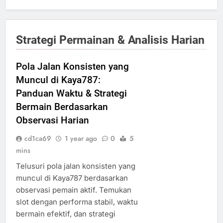
Strategi Permainan & Analisis Harian
Pola Jalan Konsisten yang
Muncul di Kaya787:
Panduan Waktu & Strategi
Bermain Berdasarkan
Observasi Harian
cd1ca69
1 year ago
0
5
mins
Telusuri pola jalan konsisten yang
muncul di Kaya787 berdasarkan
observasi pemain aktif. Temukan
slot dengan performa stabil, waktu
bermain efektif, dan strategi