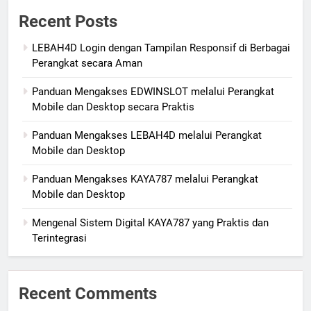
Recent Posts
LEBAH4D Login dengan Tampilan Responsif di Berbagai
Perangkat secara Aman
Panduan Mengakses EDWINSLOT melalui Perangkat
Mobile dan Desktop secara Praktis
Panduan Mengakses LEBAH4D melalui Perangkat
Mobile dan Desktop
Panduan Mengakses KAYA787 melalui Perangkat
Mobile dan Desktop
Mengenal Sistem Digital KAYA787 yang Praktis dan
Terintegrasi
Recent Comments