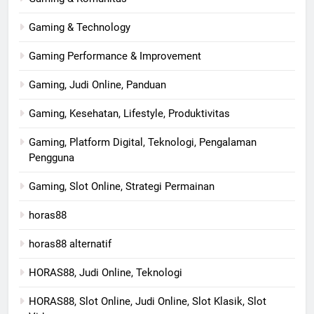
Gaming & Technology
Gaming Performance & Improvement
Gaming, Judi Online, Panduan
Gaming, Kesehatan, Lifestyle, Produktivitas
Gaming, Platform Digital, Teknologi, Pengalaman
Pengguna
Gaming, Slot Online, Strategi Permainan
horas88
horas88 alternatif
HORAS88, Judi Online, Teknologi
HORAS88, Slot Online, Judi Online, Slot Klasik, Slot