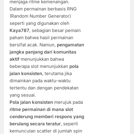
menjaga ritme kemenangan.
Dalam permainan berbasis RNG
(Random Number Generator)
seperti yang digunakan oleh
Kaya787
, sebagian besar pemain
paham bahwa hasil permainan
bersifat acak. Namun,
pengamatan
jangka panjang dari komunitas
aktif
menunjukkan bahwa
beberapa slot menunjukkan
pola
jalan konsisten
, terutama jika
dimainkan pada waktu-waktu
tertentu dan dengan pendekatan
yang sesuai.
Pola jalan konsisten
merujuk pada
ritme permainan di mana slot
cenderung memberi respons yang
berulang secara teratur
, seperti
kemunculan scatter di jumlah spin