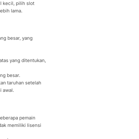
kecil, pilih slot
lebih lama.
ng besar, yang
atas yang ditentukan,
ng besar.
an taruhan setelah
i awal.
 Beberapa pemain
ak memiliki lisensi