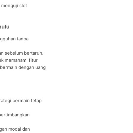
 menguji slot
hulu
ngguhan tanpa
n sebelum bertaruh.
k memahami fitur
m bermain dengan uang
rategi bermain tetap
pertimbangkan
gan modal dan