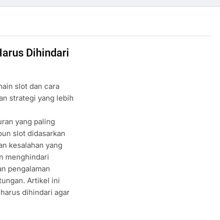
arus Dihindari
ain slot dan cara
 strategi yang lebih
uran yang paling
pun slot didasarkan
an kesalahan yang
n menghindari
kan pengalaman
ngan. Artikel ini
arus dihindari agar
.