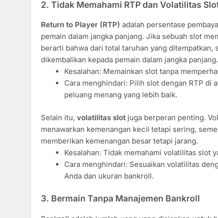
2. Tidak Memahami RTP dan Volatilitas Slo
Return to Player (RTP)
adalah persentase pembaya
pemain dalam jangka panjang. Jika sebuah slot me
berarti bahwa dari total taruhan yang ditempatkan, 
dikembalikan kepada pemain dalam jangka panjang.
Kesalahan: Memainkan slot tanpa memperha
Cara menghindari: Pilih slot dengan RTP di 
peluang menang yang lebih baik.
Selain itu,
volatilitas slot
juga berperan penting. Vol
menawarkan kemenangan kecil tetapi sering, sementa
memberikan kemenangan besar tetapi jarang.
Kesalahan: Tidak memahami volatilitas slot 
Cara menghindari: Sesuaikan volatilitas den
Anda dan ukuran bankroll.
3. Bermain Tanpa Manajemen Bankroll