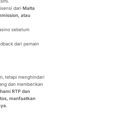
esmi.
isensi dari
Malta
mission, atau
asino sebelum
edback dari pemain
, tetapi menghindari
ang dan memberikan
hami RTP dan
mitos, manfaatkan
aya
.