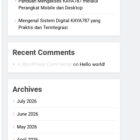
Panduan Mengakses KAYA787 melalui
Perangkat Mobile dan Desktop
Mengenal Sistem Digital KAYA787 yang
Praktis dan Terintegrasi
Recent Comments
A WordPress Commenter
on
Hello world!
Archives
July 2026
June 2026
May 2026
April 2026