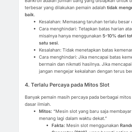
Bankroll adalah jumlah uang yang disiapkan untuk 
terbesar yang dilakukan pemain adalah
tidak menge
baik
.
Kesalahan: Memasang taruhan terlalu besar 
Cara menghindari: Tetapkan batas harian ata
misalnya hanya menggunakan
5-10% dari to
satu sesi
.
Kesalahan: Tidak menetapkan batas kemenan
Cara menghindari: Jika mencapai batas kem
bermain dan nikmati hasilnya. Jika mencapai
jangan mengejar kekalahan dengan terus be
4. Terlalu Percaya pada Mitos Slot
Banyak pemain masih percaya pada berbagai mitos 
dasar ilmiah.
Mitos:
“Mesin slot yang baru saja membayar 
menang lagi dalam waktu dekat.”
Fakta:
Mesin slot menggunakan
Rand