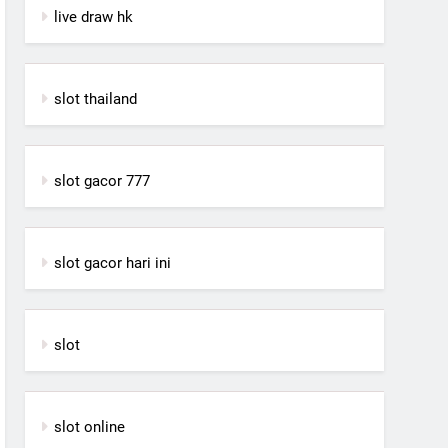
live draw hk
slot thailand
slot gacor 777
slot gacor hari ini
slot
slot online