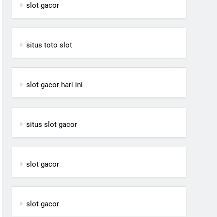
slot gacor
situs toto slot
slot gacor hari ini
situs slot gacor
slot gacor
slot gacor