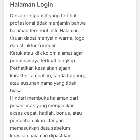
Halaman Login
Desain responsif yang terlihat
profesional tidak menjamin bahwa
halaman tersebut asli. Halaman
tiruan dapat menyalin warna, logo,
dan struktur formulir.
Ketuk atau klik kolom alamat agar
penulisannya terlihat lengkap.
Perhatikan kesalahan ejaan,
karakter tambahan, tanda hubung,
atau susunan nama yang tidak
biasa.
Hindari membuka halaman dari
pesan acak yang menjanjikan
akses cepat, hadiah, bonus, atau
pemulihan akun. Jangan
memasukkan data sebelum
keaslian halaman dipastikan.