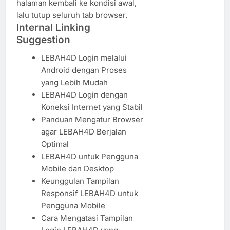
halaman kembali ke kondisi awal,
lalu tutup seluruh tab browser.
Internal Linking
Suggestion
LEBAH4D Login melalui
Android dengan Proses
yang Lebih Mudah
LEBAH4D Login dengan
Koneksi Internet yang Stabil
Panduan Mengatur Browser
agar LEBAH4D Berjalan
Optimal
LEBAH4D untuk Pengguna
Mobile dan Desktop
Keunggulan Tampilan
Responsif LEBAH4D untuk
Pengguna Mobile
Cara Mengatasi Tampilan