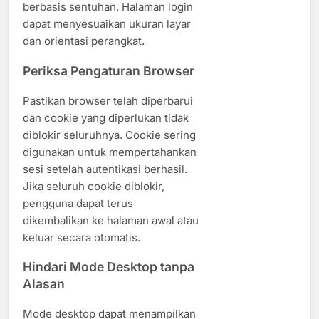
berbasis sentuhan. Halaman login
dapat menyesuaikan ukuran layar
dan orientasi perangkat.
Periksa Pengaturan Browser
Pastikan browser telah diperbarui
dan cookie yang diperlukan tidak
diblokir seluruhnya. Cookie sering
digunakan untuk mempertahankan
sesi setelah autentikasi berhasil.
Jika seluruh cookie diblokir,
pengguna dapat terus
dikembalikan ke halaman awal atau
keluar secara otomatis.
Hindari Mode Desktop tanpa
Alasan
Mode desktop dapat menampilkan