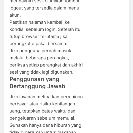
mengakhiri sesi. Gunakan tombol
logout yang tersedia dalam menu
akun.
Pastikan halaman kembali ke
kondisi sebelum login. Setelah itu,
tutup browser terutama jika
perangkat dipakai bersama.
Jika pengguna pernah masuk
melalui beberapa perangkat,
periksa setiap perangkat dan akhiri
sesi yang tidak lagi digunakan.
Penggunaan yang
Bertanggung Jawab
Jika layanan melibatkan permainan
berbayar atau risiko kehilangan
uang, tetapkan batas waktu dan
pengeluaran sebelum memulai.
Gunakan hanya dana hiburan yang
tidak diperlukan untuk makanan,