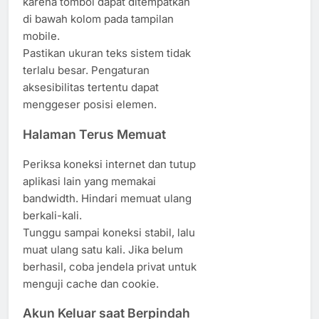
karena tombol dapat ditempatkan
di bawah kolom pada tampilan
mobile.
Pastikan ukuran teks sistem tidak
terlalu besar. Pengaturan
aksesibilitas tertentu dapat
menggeser posisi elemen.
Halaman Terus Memuat
Periksa koneksi internet dan tutup
aplikasi lain yang memakai
bandwidth. Hindari memuat ulang
berkali-kali.
Tunggu sampai koneksi stabil, lalu
muat ulang satu kali. Jika belum
berhasil, coba jendela privat untuk
menguji cache dan cookie.
Akun Keluar saat Berpindah