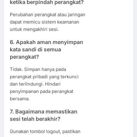
ketika berpindah perangkat?
Perubahan perangkat atau jaringan
dapat memicu sistem keamanan
untuk mengakhiri sesi.
6. Apakah aman menyimpan
kata sandi di semua
perangkat?
Tidak. Simpan hanya pada
perangkat pribadi yang terkunci
dan terlindungi. Hindari
penyimpanan pada perangkat
bersama.
7. Bagaimana memastikan
sesi telah berakhir?
Gunakan tombol logout, pastikan