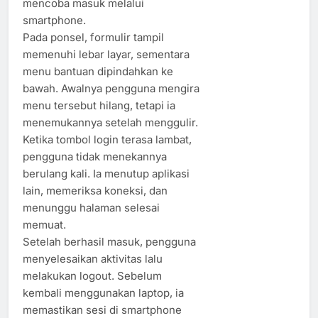
mencoba masuk melalui
smartphone.
Pada ponsel, formulir tampil
memenuhi lebar layar, sementara
menu bantuan dipindahkan ke
bawah. Awalnya pengguna mengira
menu tersebut hilang, tetapi ia
menemukannya setelah menggulir.
Ketika tombol login terasa lambat,
pengguna tidak menekannya
berulang kali. Ia menutup aplikasi
lain, memeriksa koneksi, dan
menunggu halaman selesai
memuat.
Setelah berhasil masuk, pengguna
menyelesaikan aktivitas lalu
melakukan logout. Sebelum
kembali menggunakan laptop, ia
memastikan sesi di smartphone