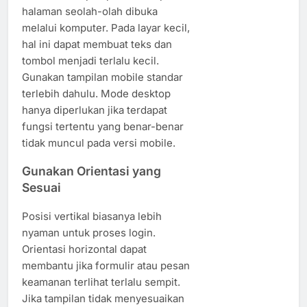
halaman seolah-olah dibuka
melalui komputer. Pada layar kecil,
hal ini dapat membuat teks dan
tombol menjadi terlalu kecil.
Gunakan tampilan mobile standar
terlebih dahulu. Mode desktop
hanya diperlukan jika terdapat
fungsi tertentu yang benar-benar
tidak muncul pada versi mobile.
Gunakan Orientasi yang
Sesuai
Posisi vertikal biasanya lebih
nyaman untuk proses login.
Orientasi horizontal dapat
membantu jika formulir atau pesan
keamanan terlihat terlalu sempit.
Jika tampilan tidak menyesuaikan