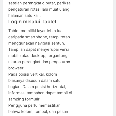
setelah perangkat diputar, periksa
pengaturan rotasi lalu muat ulang
halaman satu kali.
Login melalui Tablet
Tablet memiliki layar lebih luas
daripada smartphone, tetapi tetap
menggunakan navigasi sentuh.
Tampilan dapat menyerupai versi
mobile atau desktop, tergantung
ukuran perangkat dan pengaturan
browser.
Pada posisi vertikal, kolom
biasanya disusun dalam satu
bagian. Dalam posisi horizontal,
informasi tambahan dapat tampil di
samping formulir.
Pengguna perlu memastikan
bahwa kolom, tombol, dan pesan