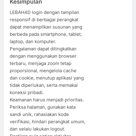
Kesimpulan
LEBAH4D login dengan tampilan
responsif di berbagai perangkat
dapat menampilkan susunan yang
berbeda pada smartphone, tablet,
laptop, dan komputer.
Pengalaman dapat ditingkatkan
dengan menggunakan browser
terbaru, menjaga zoom tetap
proporsional, mengelola cache
dan cookie, menutup aplikasi yang
tidak diperlukan, serta memakai
koneksi pribadi.
Keamanan harus menjadi prioritas.
Periksa halaman, gunakan kata
sandi unik, rahasiakan kode
verifikasi, hindari perangkat umum,
dan selalu lakukan logout.