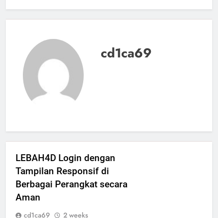
cd1ca69
LEBAH4D Login dengan
Tampilan Responsif di
Berbagai Perangkat secara
Aman
cd1ca69
2 weeks