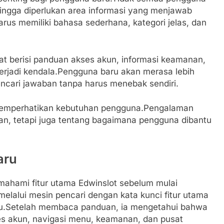
ingga diperlukan area informasi yang menjawab
rus memiliki bahasa sederhana, kategori jelas, dan
at berisi panduan akses akun, informasi keamanan,
erjadi kendala.Pengguna baru akan merasa lebih
ncari jawaban tanpa harus menebak sendiri.
 memperhatikan kebutuhan pengguna.Pengalaman
lan, tetapi juga tentang bagaimana pengguna dibantu
aru
ahami fitur utama Edwinslot sebelum mulai
elalui mesin pencari dengan kata kunci fitur utama
ru.Setelah membaca panduan, ia mengetahui bahwa
es akun, navigasi menu, keamanan, dan pusat