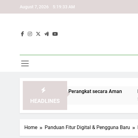
Skip
August 7, 2026
5:19:34 AM
to
content
Erm
Dapatkan 
onsif di Berbagai Perangkat secara Aman
Panduan Men
2 Weeks Ago
HEADLINES
Home
Panduan Fitur Digital & Pengguna Baru