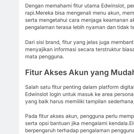
Dengan memahami fitur utama Edwinslot, pe
rapi.Mereka bisa mengenali menu akun, me
serta mengetahui cara menjaga keamanan a
pengalaman terasa lebih nyaman dan tidak t
Dari sisi brand, fitur yang jelas juga mem
menyajikan informasi secara terstruktur bias
mata pengguna.
Fitur Akses Akun yang Muda
Salah satu fitur penting dalam platform dig
Edwinslot login untuk masuk ke area person
yang baik harus memiliki tampilan sederhana,
Pada fitur akses akun, pengguna perlu mempe
serta opsi bantuan jika mengalami kendala.Ele
berpengaruh terhadap pengalaman pengguna b