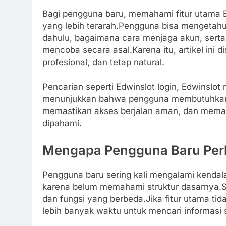
Bagi pengguna baru, memahami fitur utama
yang lebih terarah.Pengguna bisa mengetahui
dahulu, bagaimana cara menjaga akun, serta
mencoba secara asal.Karena itu, artikel ini 
profesional, dan tetap natural.
Pencarian seperti Edwinslot login, Edwinslot r
menunjukkan bahwa pengguna membutuhkan k
memastikan akses berjalan aman, dan mema
dipahami.
Mengapa Pengguna Baru Perl
Pengguna baru sering kali mengalami kendala 
karena belum memahami struktur dasarnya.Set
dan fungsi yang berbeda.Jika fitur utama ti
lebih banyak waktu untuk mencari informasi