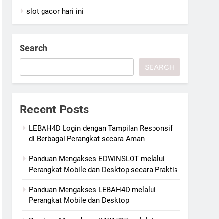
slot gacor hari ini
Search
SEARCH
Recent Posts
LEBAH4D Login dengan Tampilan Responsif
di Berbagai Perangkat secara Aman
Panduan Mengakses EDWINSLOT melalui
Perangkat Mobile dan Desktop secara Praktis
Panduan Mengakses LEBAH4D melalui
Perangkat Mobile dan Desktop