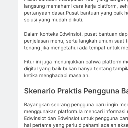
langsung memahami cara kerja platform, seh
pertanyaan dasar.Pusat bantuan yang baik ha
solusi yang mudah diikuti.
Dalam konteks Edwinslot, pusat bantuan dap
penjelasan menu, serta langkah umum saat t
tenang jika mengetahui ada tempat untuk me
Fitur ini juga menunjukkan bahwa platform
digital yang baik bukan hanya tentang tampi
ketika menghadapi masalah.
Skenario Praktis Pengguna B
Bayangkan seorang pengguna baru ingin mem
menggunakan platform.Ia mencari informasi m
Edwinslot dan Edwinslot untuk pengguna ba
hal pertama yang perlu dipahami adalah aks