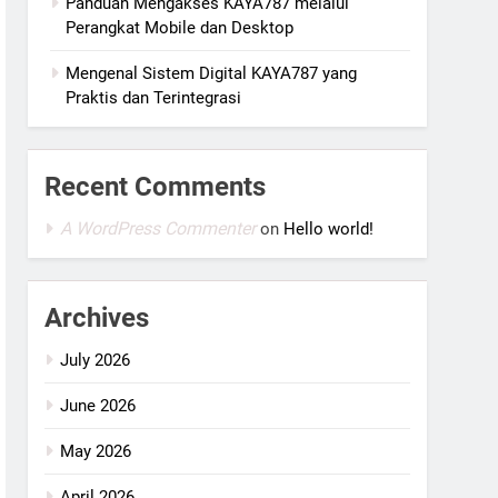
Panduan Mengakses KAYA787 melalui
Perangkat Mobile dan Desktop
Mengenal Sistem Digital KAYA787 yang
Praktis dan Terintegrasi
Recent Comments
A WordPress Commenter
on
Hello world!
Archives
July 2026
June 2026
May 2026
April 2026