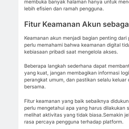
membuka banyak halaman hanya untuk mene
lebih efisien dan ramah pengguna.
Fitur Keamanan Akun sebagai 
Keamanan akun menjadi bagian penting dari
perlu memahami bahwa keamanan digital tida
kebiasaan pribadi saat mengelola akses.
Beberapa langkah sederhana dapat membant
yang kuat, jangan membagikan informasi logi
perangkat umum, dan pastikan selalu keluar
bersama.
Fitur keamanan yang baik sebaiknya diduk
perlu mengetahui apa yang harus dilakukan s
melihat aktivitas yang tidak biasa.Semakin 
rasa percaya pengguna terhadap platform.