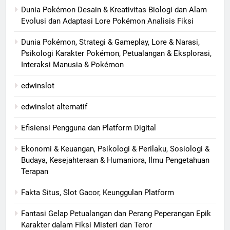
Dunia Pokémon Desain & Kreativitas Biologi dan Alam
Evolusi dan Adaptasi Lore Pokémon Analisis Fiksi
Dunia Pokémon, Strategi & Gameplay, Lore & Narasi,
Psikologi Karakter Pokémon, Petualangan & Eksplorasi,
Interaksi Manusia & Pokémon
edwinslot
edwinslot alternatif
Efisiensi Pengguna dan Platform Digital
Ekonomi & Keuangan, Psikologi & Perilaku, Sosiologi &
Budaya, Kesejahteraan & Humaniora, Ilmu Pengetahuan
Terapan
Fakta Situs, Slot Gacor, Keunggulan Platform
Fantasi Gelap Petualangan dan Perang Peperangan Epik
Karakter dalam Fiksi Misteri dan Teror