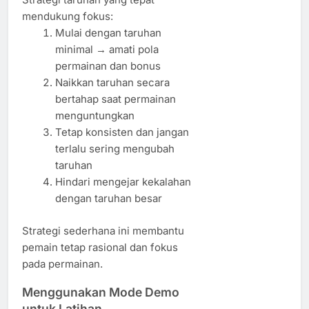
mendukung fokus:
Mulai dengan taruhan
minimal → amati pola
permainan dan bonus
Naikkan taruhan secara
bertahap saat permainan
menguntungkan
Tetap konsisten dan jangan
terlalu sering mengubah
taruhan
Hindari mengejar kekalahan
dengan taruhan besar
Strategi sederhana ini membantu
pemain tetap rasional dan fokus
pada permainan.
Menggunakan Mode Demo
untuk Latihan