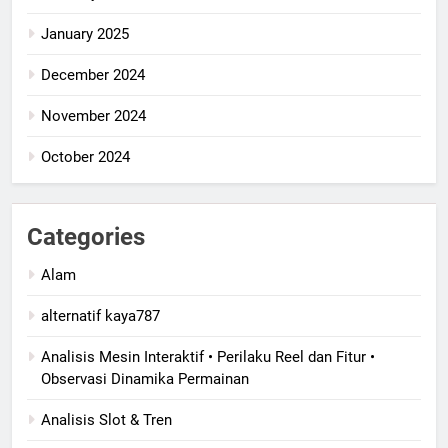
January 2025
December 2024
November 2024
October 2024
Categories
Alam
alternatif kaya787
Analisis Mesin Interaktif • Perilaku Reel dan Fitur •
Observasi Dinamika Permainan
Analisis Slot & Tren