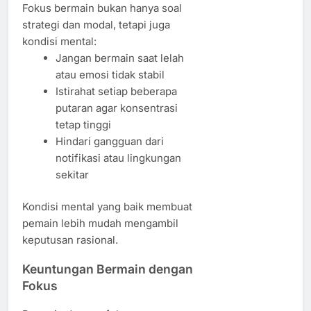
Fokus bermain bukan hanya soal
strategi dan modal, tetapi juga
kondisi mental:
Jangan bermain saat lelah
atau emosi tidak stabil
Istirahat setiap beberapa
putaran agar konsentrasi
tetap tinggi
Hindari gangguan dari
notifikasi atau lingkungan
sekitar
Kondisi mental yang baik membuat
pemain lebih mudah mengambil
keputusan rasional.
Keuntungan Bermain dengan
Fokus