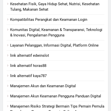
Kesehatan Fisik, Gaya Hidup Sehat, Nutrisi, Kesehatan
Tulang, Makanan Sehat
Kompatibilitas Perangkat dan Keamanan Login
Komunitas Digital, Keamanan & Transparansi, Teknologi
& Inovasi, Pengalaman Pengguna
Layanan Pelanggan, Informasi Digital, Platform Online
link alternatif edwinslot
link alternatif horas88
link alternatif kaya787
Manajemen Akun dan Keamanan Digital
Manajemen Akun Keamanan Pengguna Panduan Digital
Manajemen Risiko Strategi Bermain Tips Pemain Pemula