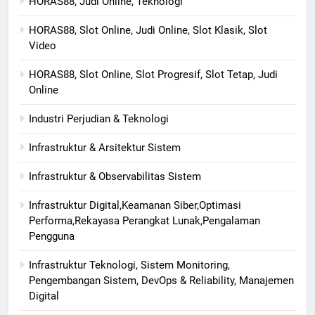
HORAS88, Judi Online, Teknologi
HORAS88, Slot Online, Judi Online, Slot Klasik, Slot
Video
HORAS88, Slot Online, Slot Progresif, Slot Tetap, Judi
Online
Industri Perjudian & Teknologi
Infrastruktur & Arsitektur Sistem
Infrastruktur & Observabilitas Sistem
Infrastruktur Digital,Keamanan Siber,Optimasi
Performa,Rekayasa Perangkat Lunak,Pengalaman
Pengguna
Infrastruktur Teknologi, Sistem Monitoring,
Pengembangan Sistem, DevOps & Reliability, Manajemen
Digital