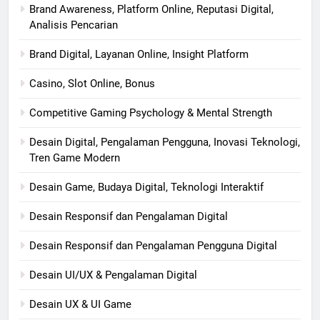
Brand Awareness, Platform Online, Reputasi Digital,
Analisis Pencarian
Brand Digital, Layanan Online, Insight Platform
Casino, Slot Online, Bonus
Competitive Gaming Psychology & Mental Strength
Desain Digital, Pengalaman Pengguna, Inovasi Teknologi,
Tren Game Modern
Desain Game, Budaya Digital, Teknologi Interaktif
Desain Responsif dan Pengalaman Digital
Desain Responsif dan Pengalaman Pengguna Digital
Desain UI/UX & Pengalaman Digital
Desain UX & UI Game