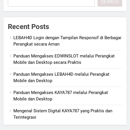
SEARCH
Recent Posts
LEBAH4D Login dengan Tampilan Responsif di Berbagai
Perangkat secara Aman
Panduan Mengakses EDWINSLOT melalui Perangkat
Mobile dan Desktop secara Praktis
Panduan Mengakses LEBAH4D melalui Perangkat
Mobile dan Desktop
Panduan Mengakses KAYA787 melalui Perangkat
Mobile dan Desktop
Mengenal Sistem Digital KAYA787 yang Praktis dan
Terintegrasi