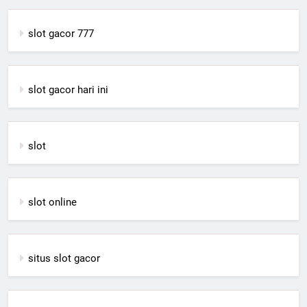
slot gacor 777
slot gacor hari ini
slot
slot online
situs slot gacor