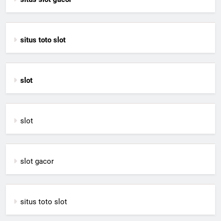
situs toto slot
slot
slot
slot gacor
situs toto slot