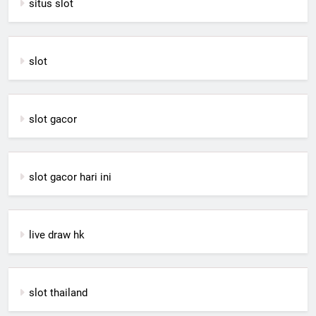
situs slot
slot
slot gacor
slot gacor hari ini
live draw hk
slot thailand