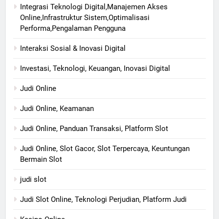
Integrasi Teknologi Digital,Manajemen Akses
Online,Infrastruktur Sistem,Optimalisasi
Performa,Pengalaman Pengguna
Interaksi Sosial & Inovasi Digital
Investasi, Teknologi, Keuangan, Inovasi Digital
Judi Online
Judi Online, Keamanan
Judi Online, Panduan Transaksi, Platform Slot
Judi Online, Slot Gacor, Slot Terpercaya, Keuntungan
Bermain Slot
judi slot
Judi Slot Online, Teknologi Perjudian, Platform Judi