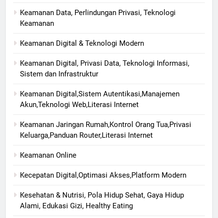
Keamanan Data, Perlindungan Privasi, Teknologi
Keamanan
Keamanan Digital & Teknologi Modern
Keamanan Digital, Privasi Data, Teknologi Informasi,
Sistem dan Infrastruktur
Keamanan Digital,Sistem Autentikasi,Manajemen
Akun,Teknologi Web,Literasi Internet
Keamanan Jaringan Rumah,Kontrol Orang Tua,Privasi
Keluarga,Panduan Router,Literasi Internet
Keamanan Online
Kecepatan Digital,Optimasi Akses,Platform Modern
Kesehatan & Nutrisi, Pola Hidup Sehat, Gaya Hidup
Alami, Edukasi Gizi, Healthy Eating