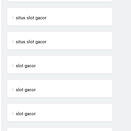
situs slot gacor
situs slot gacor
slot gacor
slot gacor
slot gacor