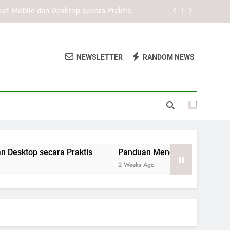
t Mobile dan Desktop secara Praktis
lalui Perangkat Mobile dan Desktop
elalui Perangkat Mobile dan Desktop
NEWSLETTER
RANDOM NEWS
f di Berbagai Perangkat secara Aman
o Pitacco. Sumber Daya Untuk Sukses Finansial.
t Mobile dan Desktop secara Praktis
lalui Perangkat Mobile dan Desktop
elalui Perangkat Mobile dan Desktop
cara Praktis
Panduan Mengakses LEBAH4D melalui Per
2 Weeks Ago