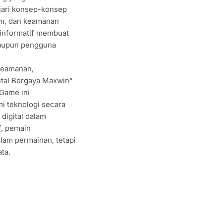
jari konsep-konsep
tem, dan keamanan
 informatif membuat
 maupun pengguna
 Keamanan,
gital Bergaya Maxwin”
Game ini
i teknologi secara
digital dalam
f, pemain
am permainan, tetapi
ta.