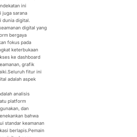
ndekatan ini
 juga sarana
 dunia digital.
keamanan digital yang
form bergaya
kan fokus pada
ngkat keterbukaan
akses ke dashboard
keamanan, grafik
ki.Seluruh fitur ini
al adalah aspek
dalah analisis
atu platform
igunakan, dan
 menekankan bahwa
alui standar keamanan
ikasi berlapis.Pemain