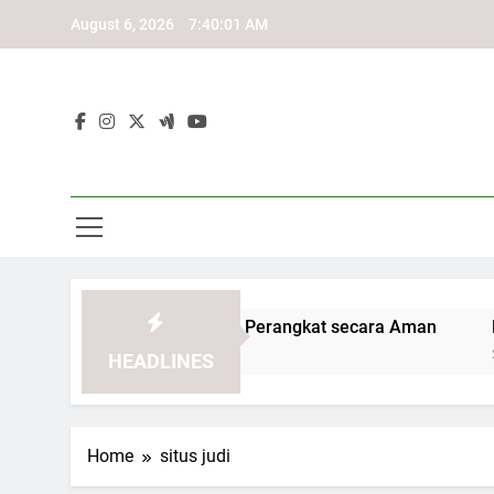
Skip
August 6, 2026
7:40:02 AM
to
content
Erm
Dapatkan 
onsif di Berbagai Perangkat secara Aman
Panduan Men
2 Weeks Ago
HEADLINES
Home
situs judi