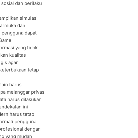
 sosial dan perilaku
ampilkan simulasi
tarmuka dan
n pengguna dapat
.Game
ormasi yang tidak
kan kualitas
gis agar
keterbukaan tetap
main harus
pa melanggar privasi
ta harus dilakukan
endekatan ini
ern harus tetap
hormati pengguna.
 profesional dengan
ring yang mudah