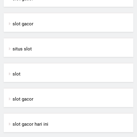
slot gacor
situs slot
slot
slot gacor
slot gacor hari ini