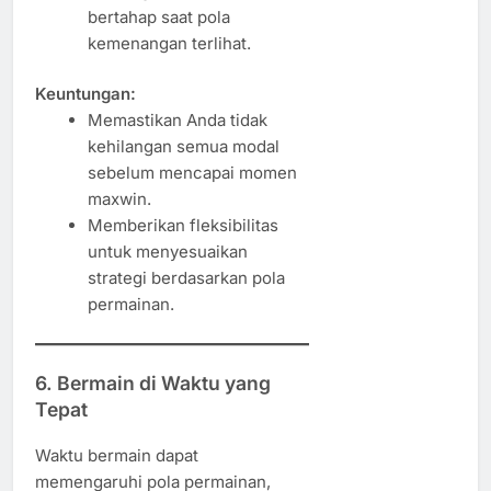
bertahap saat pola
kemenangan terlihat.
Keuntungan:
Memastikan Anda tidak
kehilangan semua modal
sebelum mencapai momen
maxwin.
Memberikan fleksibilitas
untuk menyesuaikan
strategi berdasarkan pola
permainan.
6.
Bermain di Waktu yang
Tepat
Waktu bermain dapat
memengaruhi pola permainan,