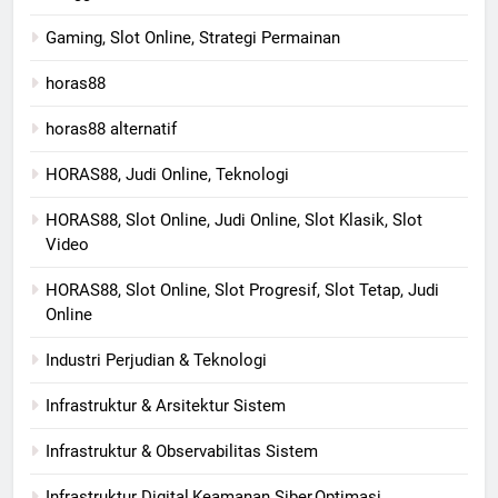
Gaming, Slot Online, Strategi Permainan
horas88
horas88 alternatif
HORAS88, Judi Online, Teknologi
HORAS88, Slot Online, Judi Online, Slot Klasik, Slot
Video
HORAS88, Slot Online, Slot Progresif, Slot Tetap, Judi
Online
Industri Perjudian & Teknologi
Infrastruktur & Arsitektur Sistem
Infrastruktur & Observabilitas Sistem
Infrastruktur Digital,Keamanan Siber,Optimasi