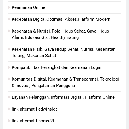
Keamanan Online
Kecepatan Digital,Optimasi Akses,Platform Modern
Kesehatan & Nutrisi, Pola Hidup Sehat, Gaya Hidup
Alami, Edukasi Gizi, Healthy Eating
Kesehatan Fisik, Gaya Hidup Sehat, Nutrisi, Kesehatan
Tulang, Makanan Sehat
Kompatibilitas Perangkat dan Keamanan Login
Komunitas Digital, Keamanan & Transparansi, Teknologi
& Inovasi, Pengalaman Pengguna
Layanan Pelanggan, Informasi Digital, Platform Online
link alternatif edwinslot
link alternatif horas88