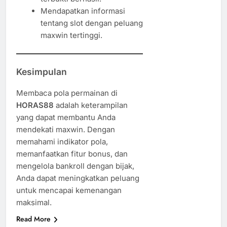
Mendapatkan informasi
tentang slot dengan peluang
maxwin tertinggi.
Kesimpulan
Membaca pola permainan di
HORAS88
adalah keterampilan
yang dapat membantu Anda
mendekati maxwin. Dengan
memahami indikator pola,
memanfaatkan fitur bonus, dan
mengelola bankroll dengan bijak,
Anda dapat meningkatkan peluang
untuk mencapai kemenangan
maksimal.
Read More