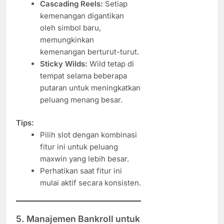
Cascading Reels:
Setiap
kemenangan digantikan
oleh simbol baru,
memungkinkan
kemenangan berturut-turut.
Sticky Wilds:
Wild tetap di
tempat selama beberapa
putaran untuk meningkatkan
peluang menang besar.
Tips:
Pilih slot dengan kombinasi
fitur ini untuk peluang
maxwin yang lebih besar.
Perhatikan saat fitur ini
mulai aktif secara konsisten.
5.
Manajemen Bankroll untuk