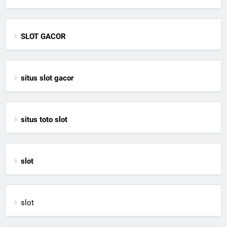
SLOT GACOR
situs slot gacor
situs toto slot
slot
slot