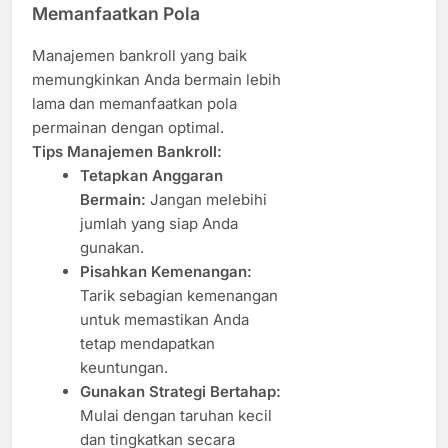
Memanfaatkan Pola
Manajemen bankroll yang baik
memungkinkan Anda bermain lebih
lama dan memanfaatkan pola
permainan dengan optimal.
Tips Manajemen Bankroll:
Tetapkan Anggaran
Bermain:
Jangan melebihi
jumlah yang siap Anda
gunakan.
Pisahkan Kemenangan:
Tarik sebagian kemenangan
untuk memastikan Anda
tetap mendapatkan
keuntungan.
Gunakan Strategi Bertahap:
Mulai dengan taruhan kecil
dan tingkatkan secara