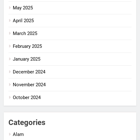
May 2025
April 2025
March 2025
February 2025
January 2025
December 2024
November 2024
October 2024
Categories
Alam