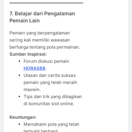
7.
Belajar dari Pengalaman
Pemain Lain
Pemain yang berpengalaman
sering kali memiliki wawasan
berharga tentang pola permainan.
Sumber Inspirasi:
Forum diskusi pemain
HORAS88
.
Ulasan dan cerita sukses
pemain yang telah meraih
maxwin.
Tips dan trik yang dibagikan
di komunitas slot online.
Keuntungan:
Memahami pola yang telah
terbukti berhasil.