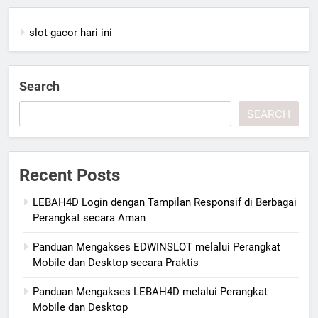
slot gacor hari ini
Search
SEARCH
Recent Posts
LEBAH4D Login dengan Tampilan Responsif di Berbagai
Perangkat secara Aman
Panduan Mengakses EDWINSLOT melalui Perangkat
Mobile dan Desktop secara Praktis
Panduan Mengakses LEBAH4D melalui Perangkat
Mobile dan Desktop