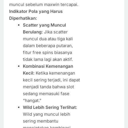
muncul sebelum maxwin tercapai.
Indikator Pola yang Harus
Diperhatikan:
Scatter yang Muncul
Berulang:
Jika scatter
muncul dua atau tiga kali
dalam beberapa putaran,
fitur free spins biasanya
tidak lama lagi akan aktif.
Kombinasi Kemenangan
Kecil:
Ketika kemenangan
kecil sering terjadi, ini dapat
menjadi tanda bahwa slot
sedang memasuki fase
“hangat.”
Wild Lebih Sering Terlihat:
Wild yang muncul lebih
sering membantu
menciptakan kombinasi