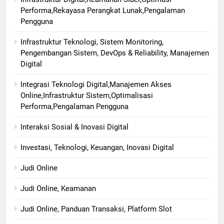
Performa,Rekayasa Perangkat Lunak,Pengalaman
Pengguna
Infrastruktur Teknologi, Sistem Monitoring,
Pengembangan Sistem, DevOps & Reliability, Manajemen
Digital
Integrasi Teknologi Digital,Manajemen Akses
Online,Infrastruktur Sistem,Optimalisasi
Performa,Pengalaman Pengguna
Interaksi Sosial & Inovasi Digital
Investasi, Teknologi, Keuangan, Inovasi Digital
Judi Online
Judi Online, Keamanan
Judi Online, Panduan Transaksi, Platform Slot