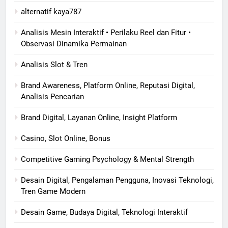
alternatif kaya787
Analisis Mesin Interaktif • Perilaku Reel dan Fitur •
Observasi Dinamika Permainan
Analisis Slot & Tren
Brand Awareness, Platform Online, Reputasi Digital,
Analisis Pencarian
Brand Digital, Layanan Online, Insight Platform
Casino, Slot Online, Bonus
Competitive Gaming Psychology & Mental Strength
Desain Digital, Pengalaman Pengguna, Inovasi Teknologi,
Tren Game Modern
Desain Game, Budaya Digital, Teknologi Interaktif