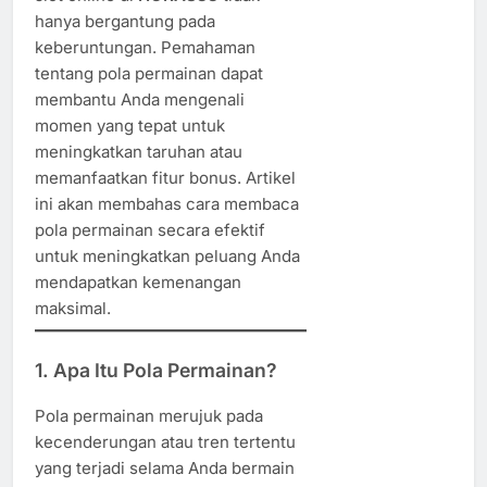
hanya bergantung pada
keberuntungan. Pemahaman
tentang pola permainan dapat
membantu Anda mengenali
momen yang tepat untuk
meningkatkan taruhan atau
memanfaatkan fitur bonus. Artikel
ini akan membahas cara membaca
pola permainan secara efektif
untuk meningkatkan peluang Anda
mendapatkan kemenangan
maksimal.
1.
Apa Itu Pola Permainan?
Pola permainan merujuk pada
kecenderungan atau tren tertentu
yang terjadi selama Anda bermain