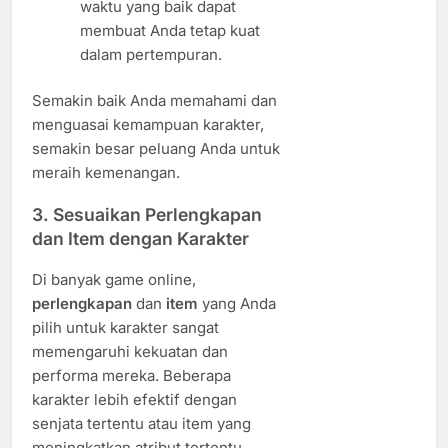
waktu yang baik dapat
membuat Anda tetap kuat
dalam pertempuran.
Semakin baik Anda memahami dan
menguasai kemampuan karakter,
semakin besar peluang Anda untuk
meraih kemenangan.
3. Sesuaikan Perlengkapan
dan Item dengan Karakter
Di banyak game online,
perlengkapan
dan
item
yang Anda
pilih untuk karakter sangat
memengaruhi kekuatan dan
performa mereka. Beberapa
karakter lebih efektif dengan
senjata tertentu atau item yang
meningkatkan atribut tertentu,