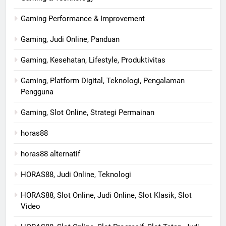
Gaming Performance & Improvement
Gaming, Judi Online, Panduan
Gaming, Kesehatan, Lifestyle, Produktivitas
Gaming, Platform Digital, Teknologi, Pengalaman
Pengguna
Gaming, Slot Online, Strategi Permainan
horas88
horas88 alternatif
HORAS88, Judi Online, Teknologi
HORAS88, Slot Online, Judi Online, Slot Klasik, Slot
Video