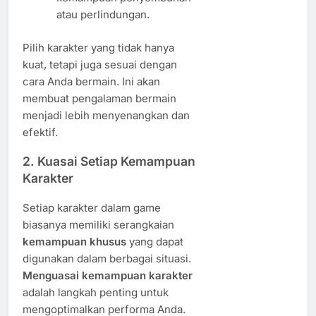
atau perlindungan.
Pilih karakter yang tidak hanya
kuat, tetapi juga sesuai dengan
cara Anda bermain. Ini akan
membuat pengalaman bermain
menjadi lebih menyenangkan dan
efektif.
2. Kuasai Setiap Kemampuan
Karakter
Setiap karakter dalam game
biasanya memiliki serangkaian
kemampuan khusus
yang dapat
digunakan dalam berbagai situasi.
Menguasai kemampuan karakter
adalah langkah penting untuk
mengoptimalkan performa Anda.