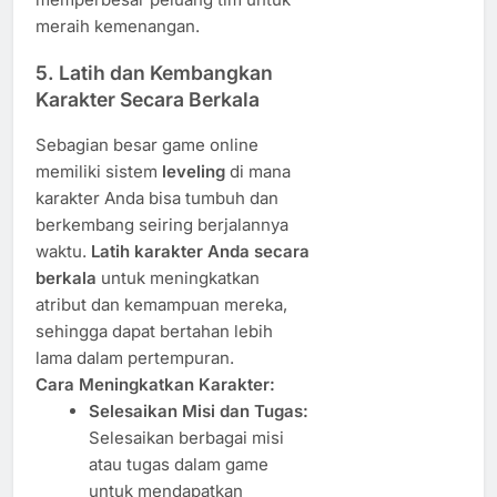
meraih kemenangan.
5. Latih dan Kembangkan
Karakter Secara Berkala
Sebagian besar game online
memiliki sistem
leveling
di mana
karakter Anda bisa tumbuh dan
berkembang seiring berjalannya
waktu.
Latih karakter Anda secara
berkala
untuk meningkatkan
atribut dan kemampuan mereka,
sehingga dapat bertahan lebih
lama dalam pertempuran.
Cara Meningkatkan Karakter:
Selesaikan Misi dan Tugas:
Selesaikan berbagai misi
atau tugas dalam game
untuk mendapatkan