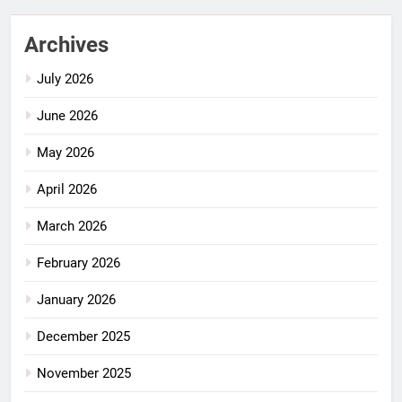
Archives
July 2026
June 2026
May 2026
April 2026
March 2026
February 2026
January 2026
December 2025
November 2025