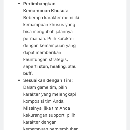
Pertimbangkan
Kemampuan Khusus:
Beberapa karakter memiliki
kemampuan khusus yang
bisa mengubah jalannya
permainan. Pilih karakter
dengan kemampuan yang
dapat memberikan
keuntungan strategis,
seperti
stun
,
healing
, atau
buff
.
Sesuaikan dengan Tim:
Dalam game tim, pilih
karakter yang melengkapi
komposisi tim Anda.
Misalnya, jika tim Anda
kekurangan support, pilih
karakter dengan
kemampuan penyembuhan