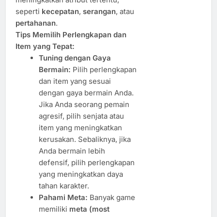
seperti
kecepatan
,
serangan
, atau
pertahanan
.
Tips Memilih Perlengkapan dan
Item yang Tepat:
Tuning dengan Gaya
Bermain:
Pilih perlengkapan
dan item yang sesuai
dengan gaya bermain Anda.
Jika Anda seorang pemain
agresif, pilih senjata atau
item yang meningkatkan
kerusakan. Sebaliknya, jika
Anda bermain lebih
defensif, pilih perlengkapan
yang meningkatkan daya
tahan karakter.
Pahami Meta:
Banyak game
memiliki
meta (most