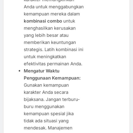
Anda untuk menggabungkan
kemampuan mereka dalam
kombinasi combo
untuk
menghasilkan kerusakan
yang lebih besar atau
memberikan keuntungan
strategis. Latih kombinasi ini
untuk meningkatkan
efektivitas permainan Anda.
Mengatur Waktu
Penggunaan Kemampuan:
Gunakan kemampuan
karakter Anda secara
bijaksana. Jangan terburu-
buru menggunakan
kemampuan spesial jika
tidak ada situasi yang
mendesak. Manajemen