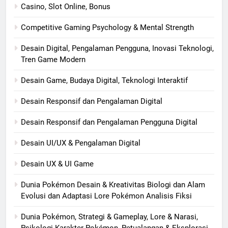
Casino, Slot Online, Bonus
Competitive Gaming Psychology & Mental Strength
Desain Digital, Pengalaman Pengguna, Inovasi Teknologi,
Tren Game Modern
Desain Game, Budaya Digital, Teknologi Interaktif
Desain Responsif dan Pengalaman Digital
Desain Responsif dan Pengalaman Pengguna Digital
Desain UI/UX & Pengalaman Digital
Desain UX & UI Game
Dunia Pokémon Desain & Kreativitas Biologi dan Alam
Evolusi dan Adaptasi Lore Pokémon Analisis Fiksi
Dunia Pokémon, Strategi & Gameplay, Lore & Narasi,