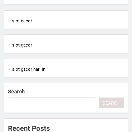
slot gacor
slot gacor
slot gacor hari ini
Search
SEARCH
Recent Posts