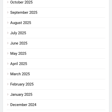
October 2025
September 2025
August 2025
July 2025
June 2025
May 2025
April 2025
March 2025
February 2025
January 2025
December 2024