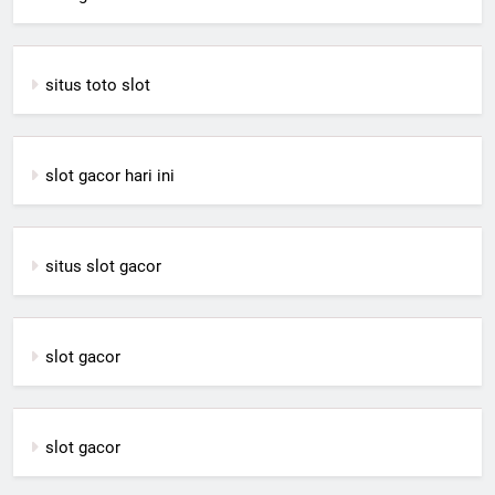
situs toto slot
slot gacor hari ini
situs slot gacor
slot gacor
slot gacor