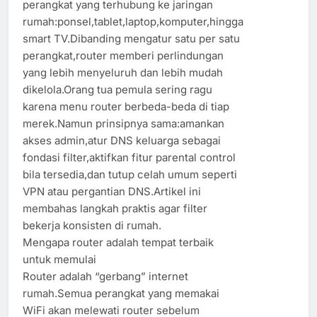
perangkat yang terhubung ke jaringan
rumah:ponsel,tablet,laptop,komputer,hingga
smart TV.Dibanding mengatur satu per satu
perangkat,router memberi perlindungan
yang lebih menyeluruh dan lebih mudah
dikelola.Orang tua pemula sering ragu
karena menu router berbeda-beda di tiap
merek.Namun prinsipnya sama:amankan
akses admin,atur DNS keluarga sebagai
fondasi filter,aktifkan fitur parental control
bila tersedia,dan tutup celah umum seperti
VPN atau pergantian DNS.Artikel ini
membahas langkah praktis agar filter
bekerja konsisten di rumah.
Mengapa router adalah tempat terbaik
untuk memulai
Router adalah “gerbang” internet
rumah.Semua perangkat yang memakai
WiFi akan melewati router sebelum