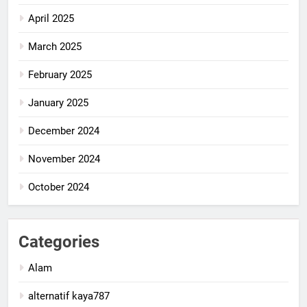
April 2025
March 2025
February 2025
January 2025
December 2024
November 2024
October 2024
Categories
Alam
alternatif kaya787