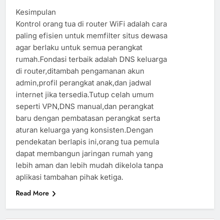
Kesimpulan
Kontrol orang tua di router WiFi adalah cara
paling efisien untuk memfilter situs dewasa
agar berlaku untuk semua perangkat
rumah.Fondasi terbaik adalah DNS keluarga
di router,ditambah pengamanan akun
admin,profil perangkat anak,dan jadwal
internet jika tersedia.Tutup celah umum
seperti VPN,DNS manual,dan perangkat
baru dengan pembatasan perangkat serta
aturan keluarga yang konsisten.Dengan
pendekatan berlapis ini,orang tua pemula
dapat membangun jaringan rumah yang
lebih aman dan lebih mudah dikelola tanpa
aplikasi tambahan pihak ketiga.
Read More