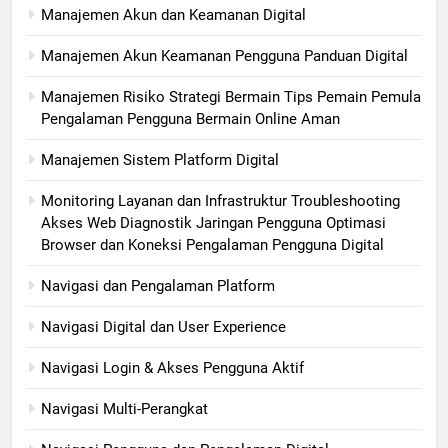
Manajemen Akun dan Keamanan Digital
Manajemen Akun Keamanan Pengguna Panduan Digital
Manajemen Risiko Strategi Bermain Tips Pemain Pemula
Pengalaman Pengguna Bermain Online Aman
Manajemen Sistem Platform Digital
Monitoring Layanan dan Infrastruktur Troubleshooting
Akses Web Diagnostik Jaringan Pengguna Optimasi
Browser dan Koneksi Pengalaman Pengguna Digital
Navigasi dan Pengalaman Platform
Navigasi Digital dan User Experience
Navigasi Login & Akses Pengguna Aktif
Navigasi Multi-Perangkat