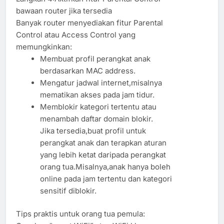
bawaan router jika tersedia
Banyak router menyediakan fitur Parental
Control atau Access Control yang
memungkinkan:
Membuat profil perangkat anak
berdasarkan MAC address.
Mengatur jadwal internet,misalnya
mematikan akses pada jam tidur.
Memblokir kategori tertentu atau
menambah daftar domain blokir.
Jika tersedia,buat profil untuk
perangkat anak dan terapkan aturan
yang lebih ketat daripada perangkat
orang tua.Misalnya,anak hanya boleh
online pada jam tertentu dan kategori
sensitif diblokir.
Tips praktis untuk orang tua pemula: