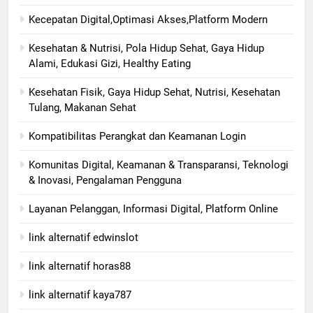
Kecepatan Digital,Optimasi Akses,Platform Modern
Kesehatan & Nutrisi, Pola Hidup Sehat, Gaya Hidup
Alami, Edukasi Gizi, Healthy Eating
Kesehatan Fisik, Gaya Hidup Sehat, Nutrisi, Kesehatan
Tulang, Makanan Sehat
Kompatibilitas Perangkat dan Keamanan Login
Komunitas Digital, Keamanan & Transparansi, Teknologi
& Inovasi, Pengalaman Pengguna
Layanan Pelanggan, Informasi Digital, Platform Online
link alternatif edwinslot
link alternatif horas88
link alternatif kaya787