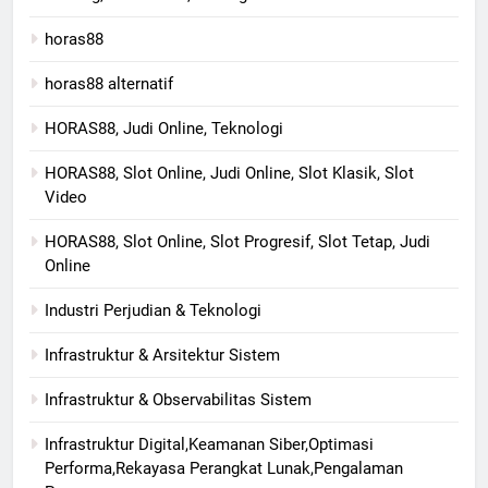
horas88
horas88 alternatif
HORAS88, Judi Online, Teknologi
HORAS88, Slot Online, Judi Online, Slot Klasik, Slot
Video
HORAS88, Slot Online, Slot Progresif, Slot Tetap, Judi
Online
Industri Perjudian & Teknologi
Infrastruktur & Arsitektur Sistem
Infrastruktur & Observabilitas Sistem
Infrastruktur Digital,Keamanan Siber,Optimasi
Performa,Rekayasa Perangkat Lunak,Pengalaman