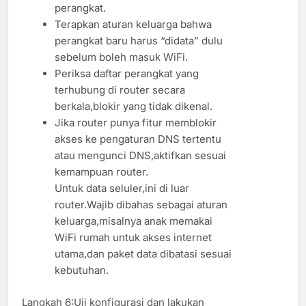
perangkat.
Terapkan aturan keluarga bahwa
perangkat baru harus “didata” dulu
sebelum boleh masuk WiFi.
Periksa daftar perangkat yang
terhubung di router secara
berkala,blokir yang tidak dikenal.
Jika router punya fitur memblokir
akses ke pengaturan DNS tertentu
atau mengunci DNS,aktifkan sesuai
kemampuan router.
Untuk data seluler,ini di luar
router.Wajib dibahas sebagai aturan
keluarga,misalnya anak memakai
WiFi rumah untuk akses internet
utama,dan paket data dibatasi sesuai
kebutuhan.
Langkah 6:Uji konfigurasi dan lakukan