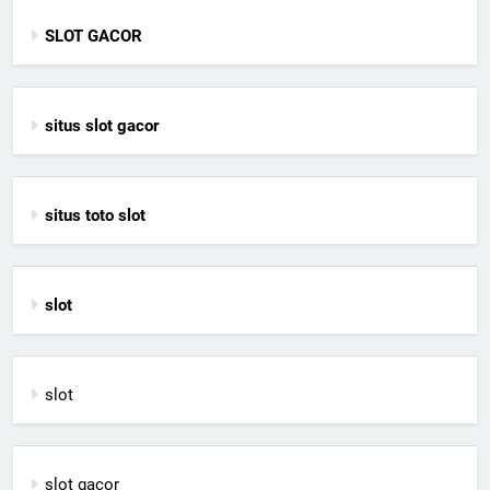
SLOT GACOR
situs slot gacor
situs toto slot
slot
slot
slot gacor