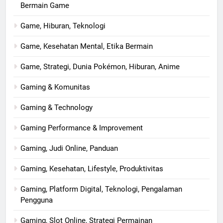
Bermain Game
Game, Hiburan, Teknologi
Game, Kesehatan Mental, Etika Bermain
Game, Strategi, Dunia Pokémon, Hiburan, Anime
Gaming & Komunitas
Gaming & Technology
Gaming Performance & Improvement
Gaming, Judi Online, Panduan
Gaming, Kesehatan, Lifestyle, Produktivitas
Gaming, Platform Digital, Teknologi, Pengalaman
Pengguna
Gaming, Slot Online, Strategi Permainan