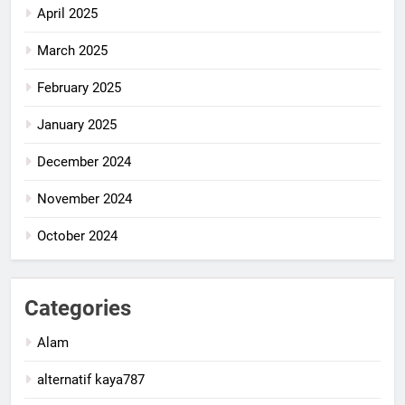
April 2025
March 2025
February 2025
January 2025
December 2024
November 2024
October 2024
Categories
Alam
alternatif kaya787