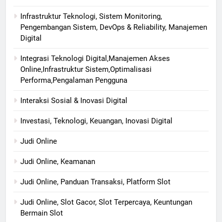
Infrastruktur Teknologi, Sistem Monitoring,
Pengembangan Sistem, DevOps & Reliability, Manajemen
Digital
Integrasi Teknologi Digital,Manajemen Akses
Online,Infrastruktur Sistem,Optimalisasi
Performa,Pengalaman Pengguna
Interaksi Sosial & Inovasi Digital
Investasi, Teknologi, Keuangan, Inovasi Digital
Judi Online
Judi Online, Keamanan
Judi Online, Panduan Transaksi, Platform Slot
Judi Online, Slot Gacor, Slot Terpercaya, Keuntungan
Bermain Slot