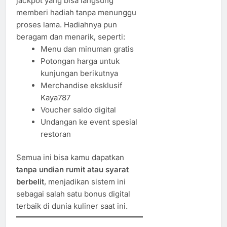
jackpot yang bisa langsung
memberi hadiah tanpa menunggu
proses lama. Hadiahnya pun
beragam dan menarik, seperti:
Menu dan minuman gratis
Potongan harga untuk
kunjungan berikutnya
Merchandise eksklusif
Kaya787
Voucher saldo digital
Undangan ke event spesial
restoran
Semua ini bisa kamu dapatkan
tanpa undian rumit atau syarat
berbelit
, menjadikan sistem ini
sebagai salah satu bonus digital
terbaik di dunia kuliner saat ini.