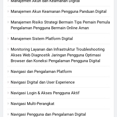
Manajemen Akun dan Keamanan Digital
Manajemen Akun Keamanan Pengguna Panduan Digital
Manajemen Risiko Strategi Bermain Tips Pemain Pemula
Pengalaman Pengguna Bermain Online Aman
Manajemen Sistem Platform Digital
Monitoring Layanan dan Infrastruktur Troubleshooting
Akses Web Diagnostik Jaringan Pengguna Optimasi
Browser dan Koneksi Pengalaman Pengguna Digital
Navigasi dan Pengalaman Platform
Navigasi Digital dan User Experience
Navigasi Login & Akses Pengguna Aktif
Navigasi Multi-Perangkat
Navigasi Pengguna dan Pengalaman Digital