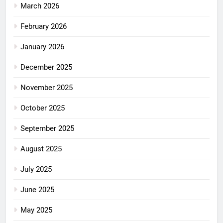
March 2026
February 2026
January 2026
December 2025
November 2025
October 2025
September 2025
August 2025
July 2025
June 2025
May 2025