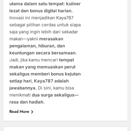
utama dalam satu tempat: kuliner
lezat dan bonus digital harian.
Inovasi ini menjadikan Kaya787
sebagai pilihan cerdas untuk siapa
saja yang ingin lebih dari sekadar
makan—yakni
merasakan
pengalaman, hiburan, dan
keuntungan secara bersamaan.
Jadi, jika kamu mencari
tempat
makan yang memuaskan perut
sekaligus memberi bonus kejutan
setiap hari
,
Kaya787 adalah
jawabannya.
Di sini, kamu bisa
menikmati
dua surga sekaligus—
rasa dan hadiah.
Read More