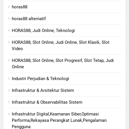
horas88
horas88 alternatif
HORAS88, Judi Online, Teknologi
HORAS88, Slot Online, Judi Online, Slot Klasik, Slot
Video
HORAS88, Slot Online, Slot Progresif, Slot Tetap, Judi
Online
Industri Perjudian & Teknologi
Infrastruktur & Arsitektur Sistem
Infrastruktur & Observabilitas Sistem
Infrastruktur Digital,Keamanan Siber,Optimasi
Performa,Rekayasa Perangkat Lunak,Pengalaman
Pengguna