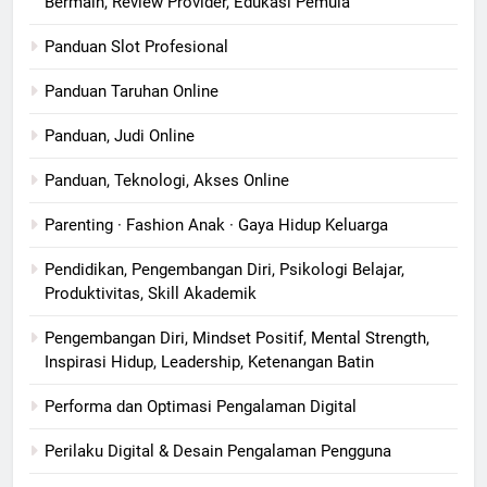
Bermain, Review Provider, Edukasi Pemula
Panduan Slot Profesional
Panduan Taruhan Online
Panduan, Judi Online
Panduan, Teknologi, Akses Online
Parenting · Fashion Anak · Gaya Hidup Keluarga
Pendidikan, Pengembangan Diri, Psikologi Belajar,
Produktivitas, Skill Akademik
Pengembangan Diri, Mindset Positif, Mental Strength,
Inspirasi Hidup, Leadership, Ketenangan Batin
Performa dan Optimasi Pengalaman Digital
Perilaku Digital & Desain Pengalaman Pengguna