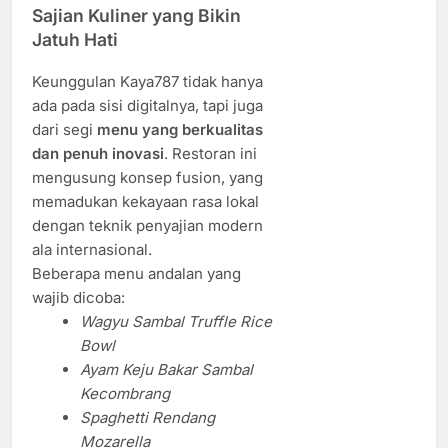
Sajian Kuliner yang Bikin
Jatuh Hati
Keunggulan Kaya787 tidak hanya
ada pada sisi digitalnya, tapi juga
dari segi
menu yang berkualitas
dan penuh inovasi
. Restoran ini
mengusung konsep fusion, yang
memadukan kekayaan rasa lokal
dengan teknik penyajian modern
ala internasional.
Beberapa menu andalan yang
wajib dicoba:
Wagyu Sambal Truffle Rice
Bowl
Ayam Keju Bakar Sambal
Kecombrang
Spaghetti Rendang
Mozarella