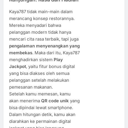
Kaya787 tidak main-main dalam
merancang konsep restorannya.
Mereka menyadari bahwa
pelanggan modern tidak hanya
mencari cita rasa terbaik, tapi juga
pengalaman menyenangkan yang
membekas
. Maka dari itu, Kaya787
menghadirkan sistem
Play
Jackpot
, yaitu fitur bonus digital
yang bisa diakses oleh semua
pelanggan setelah melakukan
pemesanan makanan.
Setelah kamu memesan, kamu
akan menerima
QR code unik
yang
bisa dipindai lewat smartphone.
Dalam hitungan detik, kamu akan
diarahkan ke permainan digital