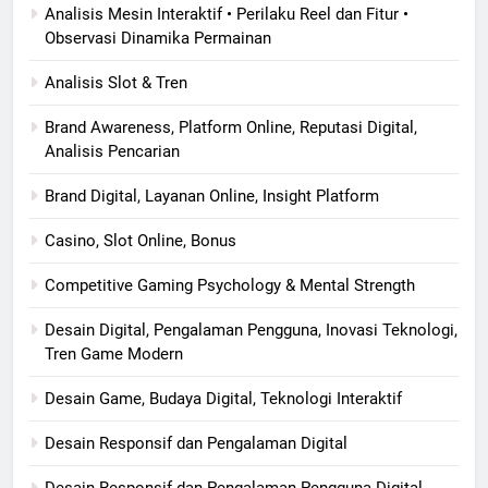
Analisis Mesin Interaktif • Perilaku Reel dan Fitur •
Observasi Dinamika Permainan
Analisis Slot & Tren
Brand Awareness, Platform Online, Reputasi Digital,
Analisis Pencarian
Brand Digital, Layanan Online, Insight Platform
Casino, Slot Online, Bonus
Competitive Gaming Psychology & Mental Strength
Desain Digital, Pengalaman Pengguna, Inovasi Teknologi,
Tren Game Modern
Desain Game, Budaya Digital, Teknologi Interaktif
Desain Responsif dan Pengalaman Digital