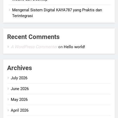
Mengenal Sistem Digital KAYA787 yang Praktis dan
Terintegrasi
Recent Comments
A WordPress Commenter
on
Hello world!
Archives
July 2026
June 2026
May 2026
April 2026