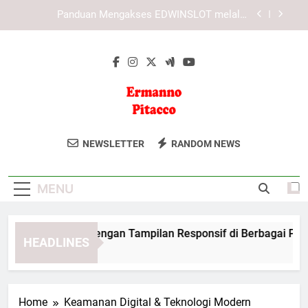
Skip
Panduan Mengakses LEBAH4D melalui Perangkat
to
Mobile dan Desktop
content
Panduan Mengakses KAYA787 melalui Perangkat
Mobile dan Desktop
LEBAH4D Login dengan Tampilan Responsif di
Berbagai Perangkat secara Aman
Panduan Mengakses EDWINSLOT melalui
Perangkat Mobile dan Desktop secara Praktis
Ermanno
Dapatkan Solusi Bisnis Dan Keuangan
Panduan Mengakses LEBAH4D melalui Perangkat
NEWSLETTER
RANDOM NEWS
Mobile dan Desktop
Pitacco
Dari Konsultan Profesional Ermanno
Panduan Mengakses KAYA787 melalui Perangkat
Pitacco. Sumber Daya Untuk Sukses
Mobile dan Desktop
MENU
Finansial.
BAH4D Login dengan Tampilan Responsif di Berbagai Perang
HEADLINES
Weeks Ago
Home
Keamanan Digital & Teknologi Modern