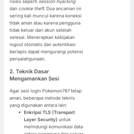
risiko seperti
session hijacking
dan
cookie theft
. Dua ancaman ini
sering kali muncul karena koneksi
tidak aman atau karena pengguna
tidak keluar dari akun setelah
selesai. Menerapkan kebijakan
logout otomatis dan autentikasi
berlapis dapat mengurangi potensi
penyalahgunaan.
2. Teknik Dasar
Mengamankan Sesi
Agar sesi login Pokemon787 tetap
aman, beberapa metode teknis
yang digunakan antara lain:
Enkripsi TLS (Transport
Layer Security)
untuk
melindungi komunikasi data
antara pengguna dan server.