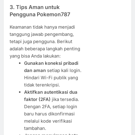
3. Tips Aman untuk
Pengguna Pokemon787
Keamanan tidak hanya menjadi
tanggung jawab pengembang,
tetapi juga pengguna. Berikut
adalah beberapa langkah penting
yang bisa Anda lakukan:
Gunakan koneksi pribadi
dan aman
setiap kali login.
Hindari Wi-Fi publik yang
tidak terenkripsi.
Aktifkan autentikasi dua
faktor (2FA)
jika tersedia.
Dengan 2FA, setiap login
baru harus dikonfirmasi
melalui kode verifikasi
tambahan.