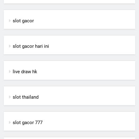
slot gacor
slot gacor hari ini
live draw hk
slot thailand
slot gacor 777