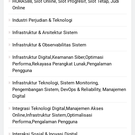
HORAS88, Slot Online, Slot Progresif, Slot Tetap, Judi
Online
Industri Perjudian & Teknologi
Infrastruktur & Arsitektur Sistem
Infrastruktur & Observabilitas Sistem
Infrastruktur Digital,Keamanan Siber,Optimasi
Performa,Rekayasa Perangkat Lunak,Pengalaman
Pengguna
Infrastruktur Teknologi, Sistem Monitoring,
Pengembangan Sistem, DevOps & Reliability, Manajemen
Digital
Integrasi Teknologi Digital,Manajemen Akses
Online,Infrastruktur Sistem,Optimalisasi
Performa,Pengalaman Pengguna
Interaksi Sosial & Inovasi Digital