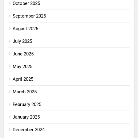
October 2025
September 2025
August 2025
July 2025
June 2025
May 2025
April 2025
March 2025
February 2025
January 2025
December 2024