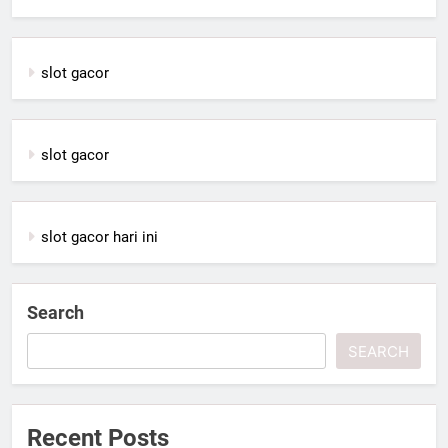
slot gacor
slot gacor
slot gacor hari ini
Search
SEARCH
Recent Posts