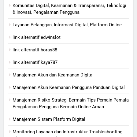
Komunitas Digital, Keamanan & Transparansi, Teknologi
& Inovasi, Pengalaman Pengguna
Layanan Pelanggan, Informasi Digital, Platform Online
link alternatif edwinslot
link alternatif horas88
link alternatif kaya787
Manajemen Akun dan Keamanan Digital
Manajemen Akun Keamanan Pengguna Panduan Digital
Manajemen Risiko Strategi Bermain Tips Pemain Pemula
Pengalaman Pengguna Bermain Online Aman
Manajemen Sistem Platform Digital
Monitoring Layanan dan Infrastruktur Troubleshooting