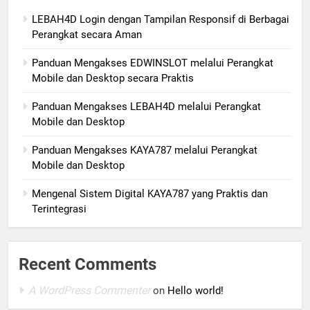
LEBAH4D Login dengan Tampilan Responsif di Berbagai
Perangkat secara Aman
Panduan Mengakses EDWINSLOT melalui Perangkat
Mobile dan Desktop secara Praktis
Panduan Mengakses LEBAH4D melalui Perangkat
Mobile dan Desktop
Panduan Mengakses KAYA787 melalui Perangkat
Mobile dan Desktop
Mengenal Sistem Digital KAYA787 yang Praktis dan
Terintegrasi
Recent Comments
A WordPress Commenter
on
Hello world!