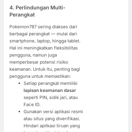
4. Perlindungan Multi-
Perangkat
Pokemon787 sering diakses dari
berbagai perangkat — mulai dari
smartphone, laptop, hingga tablet.
Hal ini meningkatkan fleksibilitas
pengguna, namun juga
memperbesar potensi risiko
keamanan. Untuk itu, penting bagi
pengguna untuk memastikan:
Setiap perangkat memiliki
lapisan keamanan dasar
seperti PIN, sidik jari, atau
Face ID.
Gunakan versi aplikasi resmi
atau situs yang diverifikasi.
Hindari aplikasi tiruan yang