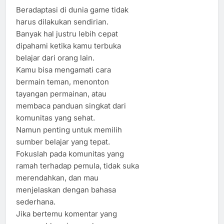
Beradaptasi di dunia game tidak
harus dilakukan sendirian.
Banyak hal justru lebih cepat
dipahami ketika kamu terbuka
belajar dari orang lain.
Kamu bisa mengamati cara
bermain teman, menonton
tayangan permainan, atau
membaca panduan singkat dari
komunitas yang sehat.
Namun penting untuk memilih
sumber belajar yang tepat.
Fokuslah pada komunitas yang
ramah terhadap pemula, tidak suka
merendahkan, dan mau
menjelaskan dengan bahasa
sederhana.
Jika bertemu komentar yang