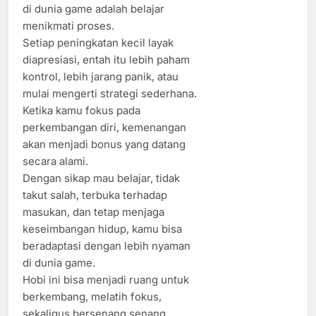
di dunia game adalah belajar
menikmati proses.
Setiap peningkatan kecil layak
diapresiasi, entah itu lebih paham
kontrol, lebih jarang panik, atau
mulai mengerti strategi sederhana.
Ketika kamu fokus pada
perkembangan diri, kemenangan
akan menjadi bonus yang datang
secara alami.
Dengan sikap mau belajar, tidak
takut salah, terbuka terhadap
masukan, dan tetap menjaga
keseimbangan hidup, kamu bisa
beradaptasi dengan lebih nyaman
di dunia game.
Hobi ini bisa menjadi ruang untuk
berkembang, melatih fokus,
sekaligus bersenang senang