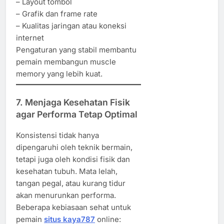
– Layout tombol
– Grafik dan frame rate
– Kualitas jaringan atau koneksi
internet
Pengaturan yang stabil membantu
pemain membangun muscle
memory yang lebih kuat.
7. Menjaga Kesehatan Fisik
agar Performa Tetap Optimal
Konsistensi tidak hanya
dipengaruhi oleh teknik bermain,
tetapi juga oleh kondisi fisik dan
kesehatan tubuh. Mata lelah,
tangan pegal, atau kurang tidur
akan menurunkan performa.
Beberapa kebiasaan sehat untuk
pemain
situs kaya787
online: