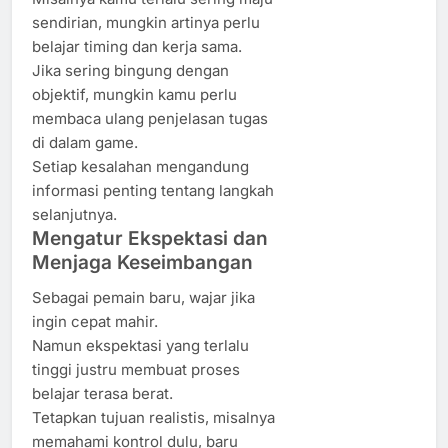
sendirian, mungkin artinya perlu
belajar timing dan kerja sama.
Jika sering bingung dengan
objektif, mungkin kamu perlu
membaca ulang penjelasan tugas
di dalam game.
Setiap kesalahan mengandung
informasi penting tentang langkah
selanjutnya.
Mengatur Ekspektasi dan
Menjaga Keseimbangan
Sebagai pemain baru, wajar jika
ingin cepat mahir.
Namun ekspektasi yang terlalu
tinggi justru membuat proses
belajar terasa berat.
Tetapkan tujuan realistis, misalnya
memahami kontrol dulu, baru