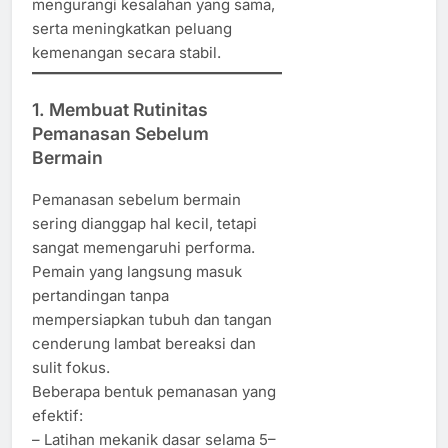
mengurangi kesalahan yang sama,
serta meningkatkan peluang
kemenangan secara stabil.
1. Membuat Rutinitas
Pemanasan Sebelum
Bermain
Pemanasan sebelum bermain
sering dianggap hal kecil, tetapi
sangat memengaruhi performa.
Pemain yang langsung masuk
pertandingan tanpa
mempersiapkan tubuh dan tangan
cenderung lambat bereaksi dan
sulit fokus.
Beberapa bentuk pemanasan yang
efektif:
– Latihan mekanik dasar selama 5–