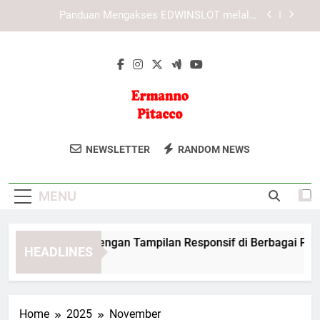
Skip
Panduan Mengakses LEBAH4D melalui Perangkat
to
Mobile dan Desktop
content
Panduan Mengakses KAYA787 melalui Perangkat
Mobile dan Desktop
LEBAH4D Login dengan Tampilan Responsif di
Berbagai Perangkat secara Aman
Panduan Mengakses EDWINSLOT melalui
Perangkat Mobile dan Desktop secara Praktis
Ermanno
Dapatkan Solusi Bisnis Dan Keuangan
Panduan Mengakses LEBAH4D melalui Perangkat
NEWSLETTER
RANDOM NEWS
Mobile dan Desktop
Pitacco
Dari Konsultan Profesional Ermanno
Panduan Mengakses KAYA787 melalui Perangkat
Pitacco. Sumber Daya Untuk Sukses
Mobile dan Desktop
MENU
Finansial.
BAH4D Login dengan Tampilan Responsif di Berbagai Perang
HEADLINES
eek Ago
Home
2025
November