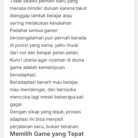
Tidak sedikit pemain baru yang
merasa minder duluan karena takut
dianggap lambat belajar atau
sering melakukan kesalahan.
Padahal semua gamer
berpengalaman pun pernah berada
di posisi yang sama, yaitu mulai
dari nol dan belajar pelan pelan.
Kunci utama agar nyaman di dunia
game adalah kemampuan
beradaptasi.
Beradaptasi berarti mau belajar,
mau mendengar, dan bersedia
mencoba lagi meski beberapa kali
gagal.
Dengan sikap yang tepat, proses
adaptasi ini bisa menjadi
perjalanan seru, bukan tekanan.
Memilih Game yang Tepat