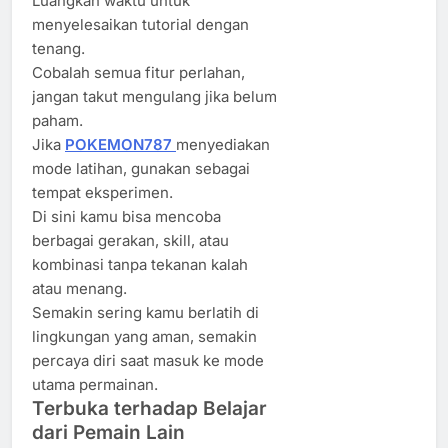
Luangkan waktu untuk
menyelesaikan tutorial dengan
tenang.
Cobalah semua fitur perlahan,
jangan takut mengulang jika belum
paham.
Jika
POKEMON787
menyediakan
mode latihan, gunakan sebagai
tempat eksperimen.
Di sini kamu bisa mencoba
berbagai gerakan, skill, atau
kombinasi tanpa tekanan kalah
atau menang.
Semakin sering kamu berlatih di
lingkungan yang aman, semakin
percaya diri saat masuk ke mode
utama permainan.
Terbuka terhadap Belajar
dari Pemain Lain