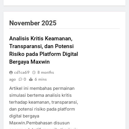
November 2025
Analisis Kritis Keamanan,
Transparansi, dan Potensi
Risiko pada Platform Digital
Bergaya Maxwin
cd1ca69
8 months
ago
0
6 mins
Artikel ini membahas permainan
simulasi bertema analisis kritis
terhadap keamanan, transparansi,
dan potensi risiko pada platform
digital bergaya
Maxwin.Pembahasan disusun