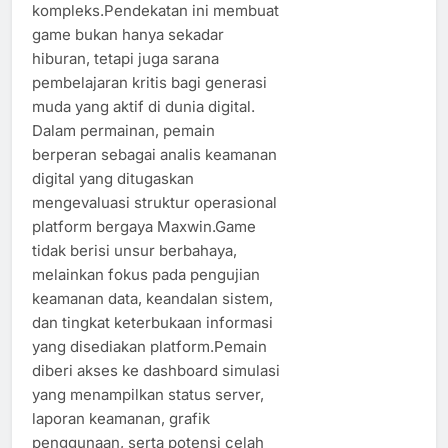
kompleks.Pendekatan ini membuat
game bukan hanya sekadar
hiburan, tetapi juga sarana
pembelajaran kritis bagi generasi
muda yang aktif di dunia digital.
Dalam permainan, pemain
berperan sebagai analis keamanan
digital yang ditugaskan
mengevaluasi struktur operasional
platform bergaya Maxwin.Game
tidak berisi unsur berbahaya,
melainkan fokus pada pengujian
keamanan data, keandalan sistem,
dan tingkat keterbukaan informasi
yang disediakan platform.Pemain
diberi akses ke dashboard simulasi
yang menampilkan status server,
laporan keamanan, grafik
penggunaan, serta potensi celah