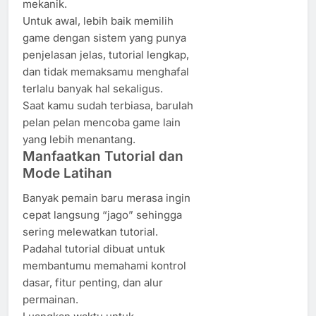
mekanik.
Untuk awal, lebih baik memilih
game dengan sistem yang punya
penjelasan jelas, tutorial lengkap,
dan tidak memaksamu menghafal
terlalu banyak hal sekaligus.
Saat kamu sudah terbiasa, barulah
pelan pelan mencoba game lain
yang lebih menantang.
Manfaatkan Tutorial dan
Mode Latihan
Banyak pemain baru merasa ingin
cepat langsung “jago” sehingga
sering melewatkan tutorial.
Padahal tutorial dibuat untuk
membantumu memahami kontrol
dasar, fitur penting, dan alur
permainan.