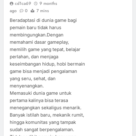
cd1ca69
9 months
ago
0
7 mins
Beradaptasi di dunia game bagi
pemain baru tidak harus
membingungkan.Dengan
memahami dasar gameplay,
memilih game yang tepat, belajar
perlahan, dan menjaga
keseimbangan hidup, hobi bermain
game bisa menjadi pengalaman
yang seru, sehat, dan
menyenangkan.
Memasuki dunia game untuk
pertama kalinya bisa terasa
menegangkan sekaligus menarik.
Banyak istilah baru, mekanik rumit,
hingga komunitas yang tampak
sudah sangat berpengalaman.