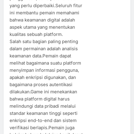
yang perlu diperbaiki.Seluruh fitur
ini membantu pemain memahami
bahwa keamanan digital adalah
aspek utama yang menentukan
kualitas sebuah platform.
Salah satu bagian paling penting
dalam permainan adalah analisis
keamanan data.Pemain dapat
melihat bagaimana suatu platform
menyimpan informasi pengguna,
apakah enkripsi digunakan, dan
bagaimana proses autentikasi
dilakukan.Game ini menekankan
bahwa platform digital harus
melindungi data pribadi melalui
standar keamanan tinggi seperti
enkripsi end-to-end dan sistem
verifikasi berlapis.Pemain juga