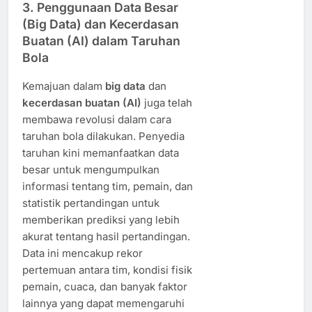
3.
Penggunaan Data Besar
(Big Data) dan Kecerdasan
Buatan (AI) dalam Taruhan
Bola
Kemajuan dalam
big data
dan
kecerdasan buatan (AI)
juga telah
membawa revolusi dalam cara
taruhan bola dilakukan. Penyedia
taruhan kini memanfaatkan data
besar untuk mengumpulkan
informasi tentang tim, pemain, dan
statistik pertandingan untuk
memberikan prediksi yang lebih
akurat tentang hasil pertandingan.
Data ini mencakup rekor
pertemuan antara tim, kondisi fisik
pemain, cuaca, dan banyak faktor
lainnya yang dapat memengaruhi