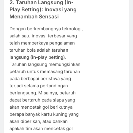
2.
Taruhan Langsung (In-
Play Betting): Inovasi yang
Menambah Sensasi
Dengan berkembangnya teknologi,
salah satu inovasi terbesar yang
telah memperkaya pengalaman
taruhan bola adalah
taruhan
langsung (in-play betting)
.
Taruhan langsung memungkinkan
petaruh untuk memasang taruhan
pada berbagai peristiwa yang
terjadi selama pertandingan
berlangsung. Misalnya, petaruh
dapat bertaruh pada siapa yang
akan mencetak gol berikutnya,
berapa banyak kartu kuning yang
akan diberikan, atau bahkan
apakah tim akan mencetak gol