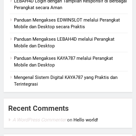
LEBAH4D Login dengan Tampilan Responsif di Berbagai
Perangkat secara Aman
Panduan Mengakses EDWINSLOT melalui Perangkat
Mobile dan Desktop secara Praktis
Panduan Mengakses LEBAH4D melalui Perangkat
Mobile dan Desktop
Panduan Mengakses KAYA787 melalui Perangkat
Mobile dan Desktop
Mengenal Sistem Digital KAYA787 yang Praktis dan
Terintegrasi
Recent Comments
A WordPress Commenter
on
Hello world!