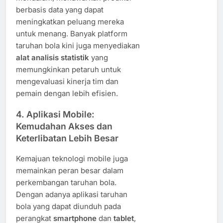
berbasis data yang dapat
meningkatkan peluang mereka
untuk menang. Banyak platform
taruhan bola kini juga menyediakan
alat analisis statistik
yang
memungkinkan petaruh untuk
mengevaluasi kinerja tim dan
pemain dengan lebih efisien.
4.
Aplikasi Mobile:
Kemudahan Akses dan
Keterlibatan Lebih Besar
Kemajuan teknologi mobile juga
memainkan peran besar dalam
perkembangan taruhan bola.
Dengan adanya aplikasi taruhan
bola yang dapat diunduh pada
perangkat
smartphone
dan
tablet
,