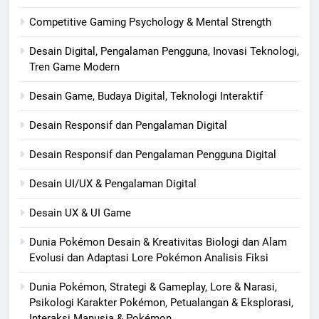
Competitive Gaming Psychology & Mental Strength
Desain Digital, Pengalaman Pengguna, Inovasi Teknologi,
Tren Game Modern
Desain Game, Budaya Digital, Teknologi Interaktif
Desain Responsif dan Pengalaman Digital
Desain Responsif dan Pengalaman Pengguna Digital
Desain UI/UX & Pengalaman Digital
Desain UX & UI Game
Dunia Pokémon Desain & Kreativitas Biologi dan Alam
Evolusi dan Adaptasi Lore Pokémon Analisis Fiksi
Dunia Pokémon, Strategi & Gameplay, Lore & Narasi,
Psikologi Karakter Pokémon, Petualangan & Eksplorasi,
Interaksi Manusia & Pokémon