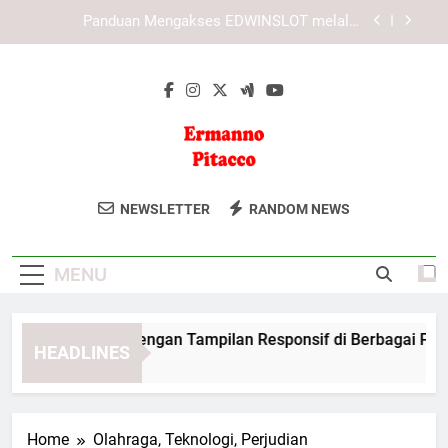
Skip
Panduan Mengakses LEBAH4D melalui Perangkat
to
Mobile dan Desktop
content
Panduan Mengakses KAYA787 melalui Perangkat
Mobile dan Desktop
LEBAH4D Login dengan Tampilan Responsif di
Berbagai Perangkat secara Aman
Panduan Mengakses EDWINSLOT melalui
Perangkat Mobile dan Desktop secara Praktis
Ermanno
Dapatkan Solusi Bisnis Dan Keuangan
Panduan Mengakses LEBAH4D melalui Perangkat
NEWSLETTER
RANDOM NEWS
Mobile dan Desktop
Pitacco
Dari Konsultan Profesional Ermanno
Panduan Mengakses KAYA787 melalui Perangkat
Pitacco. Sumber Daya Untuk Sukses
Mobile dan Desktop
MENU
Finansial.
BAH4D Login dengan Tampilan Responsif di Berbagai Perang
HEADLINES
Weeks Ago
Home
Olahraga, Teknologi, Perjudian