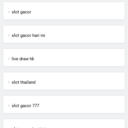
slot gacor
slot gacor hari ini
live draw hk
slot thailand
slot gacor 777