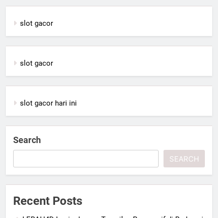
slot gacor
slot gacor
slot gacor hari ini
Search
SEARCH
Recent Posts