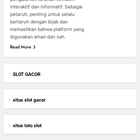
interaktif dan informatif. Sebagai
petaruh, penting untuk selalu
bertaruh dengan bijak dan
memastikan bahwa platform yang
digunakan aman dan sah.
Read More
SLOT GACOR
situs slot gacor
situs toto slot