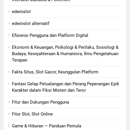
edwinslot
edwinslot alternatif
Efisiensi Pengguna dan Platform Digital
Ekonomi & Keuangan, Psikologi & Perilaku, Sosiologi &
Budaya, Kesejahteraan & Humaniora, Ilmu Pengetahuan
Terapan
Fakta Situs, Slot Gacor, Keunggulan Platform
Fantasi Gelap Petualangan dan Perang Peperangan Epik
Karakter dalam Fiksi Misteri dan Teror
Fitur dan Dukungan Pengguna
Fitur Slot, Slot Online
Game & Hiburan — Panduan Pemula