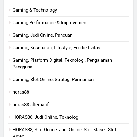
Gaming & Technology
Gaming Performance & Improvement
Gaming, Judi Online, Panduan
Gaming, Kesehatan, Lifestyle, Produktivitas
Gaming, Platform Digital, Teknologi, Pengalaman
Pengguna
Gaming, Slot Online, Strategi Permainan
horas88
horas88 alternatif
HORAS88, Judi Online, Teknologi
HORAS88, Slot Online, Judi Online, Slot Klasik, Slot
Video