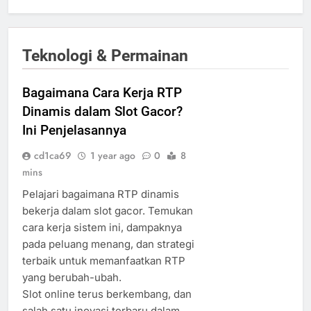
Teknologi & Permainan
Bagaimana Cara Kerja RTP
Dinamis dalam Slot Gacor?
Ini Penjelasannya
cd1ca69
1 year ago
0
8
mins
Pelajari bagaimana RTP dinamis
bekerja dalam slot gacor. Temukan
cara kerja sistem ini, dampaknya
pada peluang menang, dan strategi
terbaik untuk memanfaatkan RTP
yang berubah-ubah.
Slot online terus berkembang, dan
salah satu inovasi terbaru dalam