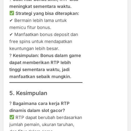
meningkat sementara waktu.
Strategi yang bisa diterapkan:
✔ Bermain lebih lama untuk
memicu fitur bonus.
✔ Manfaatkan bonus deposit dan
free spins untuk mendapatkan
keuntungan lebih besar.
?
Kesimpulan:
Bonus dalam game
dapat memberikan RTP lebih
tinggi sementara waktu, jadi
manfaatkan sebaik mungkin.
5. Kesimpulan
?
Bagaimana cara kerja RTP
dinamis dalam slot gacor?
RTP dapat berubah berdasarkan
jumlah pemain, ukuran taruhan,