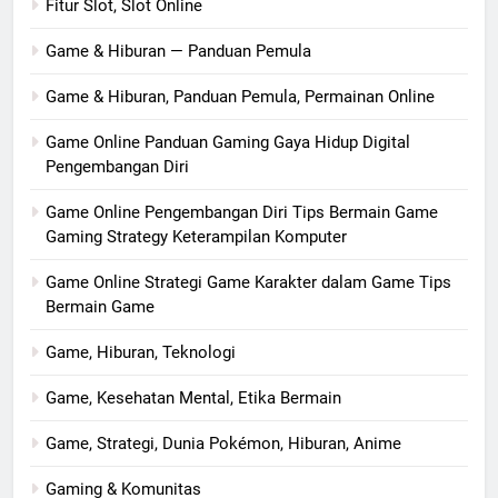
Fitur Slot, Slot Online
Game & Hiburan — Panduan Pemula
Game & Hiburan, Panduan Pemula, Permainan Online
Game Online Panduan Gaming Gaya Hidup Digital
Pengembangan Diri
Game Online Pengembangan Diri Tips Bermain Game
Gaming Strategy Keterampilan Komputer
Game Online Strategi Game Karakter dalam Game Tips
Bermain Game
Game, Hiburan, Teknologi
Game, Kesehatan Mental, Etika Bermain
Game, Strategi, Dunia Pokémon, Hiburan, Anime
Gaming & Komunitas