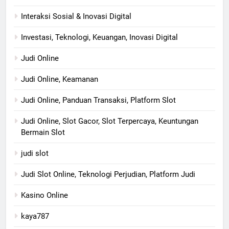
Interaksi Sosial & Inovasi Digital
Investasi, Teknologi, Keuangan, Inovasi Digital
Judi Online
Judi Online, Keamanan
Judi Online, Panduan Transaksi, Platform Slot
Judi Online, Slot Gacor, Slot Terpercaya, Keuntungan
Bermain Slot
judi slot
Judi Slot Online, Teknologi Perjudian, Platform Judi
Kasino Online
kaya787