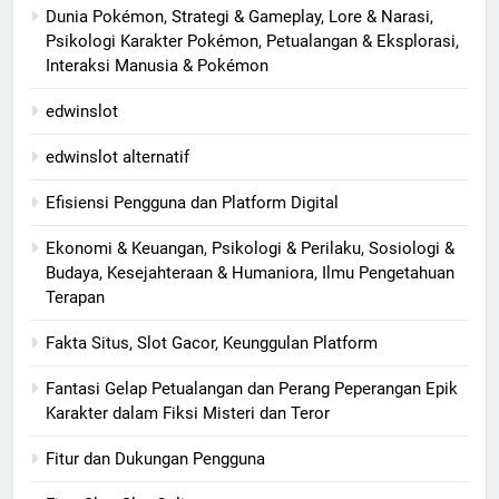
Dunia Pokémon, Strategi & Gameplay, Lore & Narasi,
Psikologi Karakter Pokémon, Petualangan & Eksplorasi,
Interaksi Manusia & Pokémon
edwinslot
edwinslot alternatif
Efisiensi Pengguna dan Platform Digital
Ekonomi & Keuangan, Psikologi & Perilaku, Sosiologi &
Budaya, Kesejahteraan & Humaniora, Ilmu Pengetahuan
Terapan
Fakta Situs, Slot Gacor, Keunggulan Platform
Fantasi Gelap Petualangan dan Perang Peperangan Epik
Karakter dalam Fiksi Misteri dan Teror
Fitur dan Dukungan Pengguna