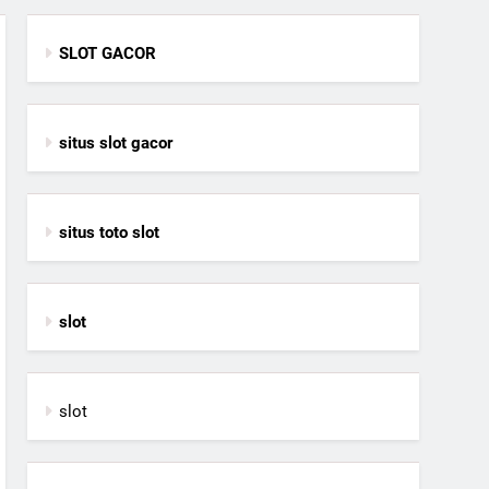
SLOT GACOR
situs slot gacor
situs toto slot
slot
slot