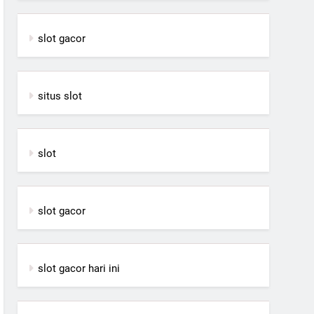
slot gacor
situs slot
slot
slot gacor
slot gacor hari ini