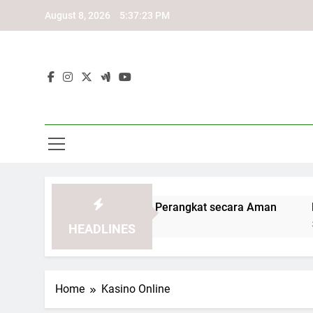
Skip
August 8, 2026
5:37:24 PM
to
content
Erm
Dapatkan 
onsif di Berbagai Perangkat secara Aman
Panduan Men
3 Weeks Ago
HEADLINES
Home
Kasino Online