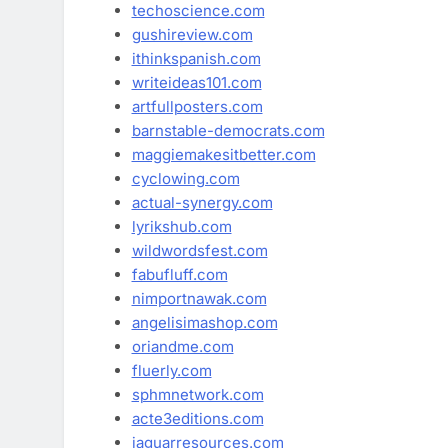
techoscience.com
gushireview.com
ithinkspanish.com
writeideas101.com
artfullposters.com
barnstable-democrats.com
maggiemakesitbetter.com
cyclowing.com
actual-synergy.com
lyrikshub.com
wildwordsfest.com
fabufluff.com
nimportnawak.com
angelisimashop.com
oriandme.com
fluerly.com
sphmnetwork.com
acte3editions.com
jaguarresources.com