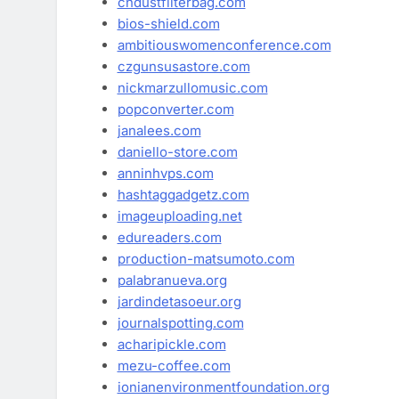
cndustfilterbag.com
bios-shield.com
ambitiouswomenconference.com
czgunsusastore.com
nickmarzullomusic.com
popconverter.com
janalees.com
daniello-store.com
anninhvps.com
hashtaggadgetz.com
imageuploading.net
edureaders.com
production-matsumoto.com
palabranueva.org
jardindetasoeur.org
journalspotting.com
acharipickle.com
mezu-coffee.com
ionianenvironmentfoundation.org