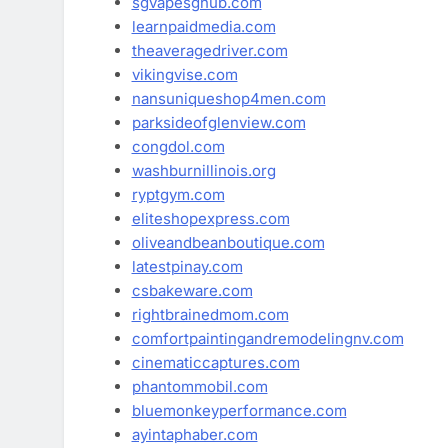
sgvapesghub.com
learnpaidmedia.com
theaveragedriver.com
vikingvise.com
nansuniqueshop4men.com
parksideofglenview.com
congdol.com
washburnillinois.org
ryptgym.com
eliteshopexpress.com
oliveandbeanboutique.com
latestpinay.com
csbakeware.com
rightbrainedmom.com
comfortpaintingandremodelingnv.com
cinematiccaptures.com
phantommobil.com
bluemonkeyperformance.com
ayintaphaber.com