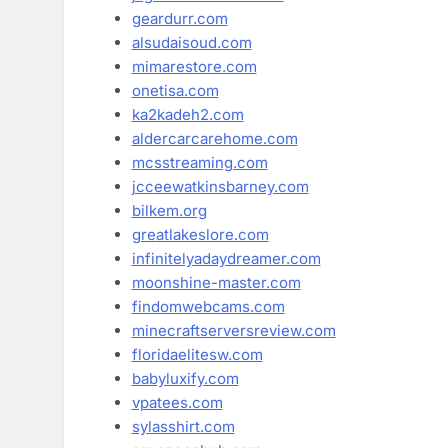
geardurr.com
alsudaisoud.com
mimarestore.com
onetisa.com
ka2kadeh2.com
aldercarcarehome.com
mcsstreaming.com
jcceewatkinsbarney.com
bilkem.org
greatlakeslore.com
infinitelyadaydreamer.com
moonshine-master.com
findomwebcams.com
minecraftserversreview.com
floridaelitesw.com
babyluxify.com
vpatees.com
sylasshirt.com