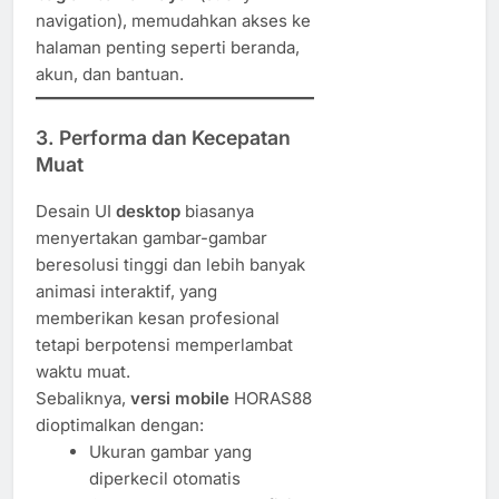
navigation), memudahkan akses ke
halaman penting seperti beranda,
akun, dan bantuan.
3.
Performa dan Kecepatan
Muat
Desain UI
desktop
biasanya
menyertakan gambar-gambar
beresolusi tinggi dan lebih banyak
animasi interaktif, yang
memberikan kesan profesional
tetapi berpotensi memperlambat
waktu muat.
Sebaliknya,
versi mobile
HORAS88
dioptimalkan dengan:
Ukuran gambar yang
diperkecil otomatis