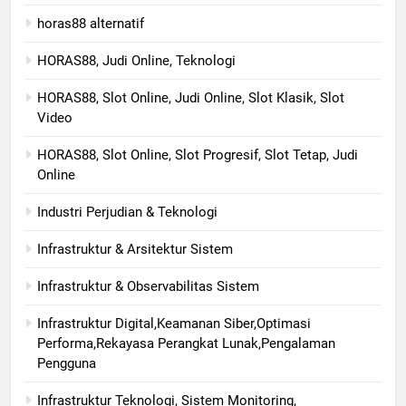
horas88 alternatif
HORAS88, Judi Online, Teknologi
HORAS88, Slot Online, Judi Online, Slot Klasik, Slot
Video
HORAS88, Slot Online, Slot Progresif, Slot Tetap, Judi
Online
Industri Perjudian & Teknologi
Infrastruktur & Arsitektur Sistem
Infrastruktur & Observabilitas Sistem
Infrastruktur Digital,Keamanan Siber,Optimasi
Performa,Rekayasa Perangkat Lunak,Pengalaman
Pengguna
Infrastruktur Teknologi, Sistem Monitoring,