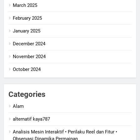
March 2025
February 2025
January 2025
December 2024
November 2024
October 2024
Categories
Alam
alternatif kaya787
Analisis Mesin Interaktif • Perilaku Reel dan Fitur •
Observasi Dinamika Permainan