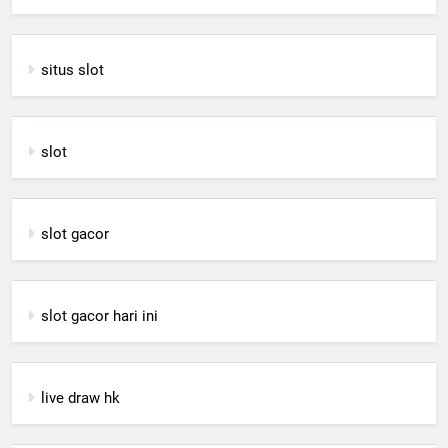
situs slot
slot
slot gacor
slot gacor hari ini
live draw hk