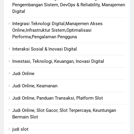
Pengembangan Sistem, DevOps & Reliability, Manajemen
Digital
Integrasi Teknologi Digital,Manajemen Akses
Online,Infrastruktur Sistem,Optimalisasi
Performa,Pengalaman Pengguna
Interaksi Sosial & Inovasi Digital
Investasi, Teknologi, Keuangan, Inovasi Digital
Judi Online
Judi Online, Keamanan
Judi Online, Panduan Transaksi, Platform Slot
Judi Online, Slot Gacor, Slot Terpercaya, Keuntungan
Bermain Slot
judi slot