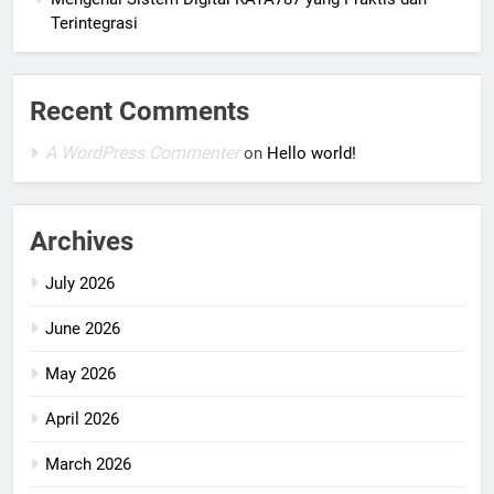
Terintegrasi
Recent Comments
A WordPress Commenter
on
Hello world!
Archives
July 2026
June 2026
May 2026
April 2026
March 2026