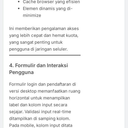
Cache browser yang efisien
Elemen dinamis yang di-
minimize
Ini memberikan pengalaman akses
yang lebih cepat dan hemat kuota,
yang sangat penting untuk
pengguna di jaringan seluler.
4.
Formulir dan Interaksi
Pengguna
Formulir login dan pendaftaran di
versi desktop memanfaatkan ruang
horizontal untuk menampilkan
label dan kolom input secara
sejajar. Validasi input real-time
ditampilkan di samping kolom.
Pada mobile, kolom input ditata