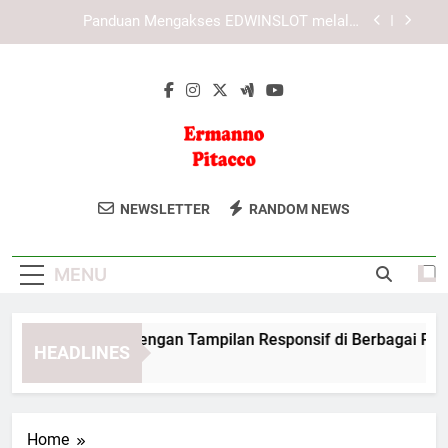
Skip
Panduan Mengakses LEBAH4D melalui Perangkat
to
Mobile dan Desktop
content
Panduan Mengakses KAYA787 melalui Perangkat
Mobile dan Desktop
LEBAH4D Login dengan Tampilan Responsif di
Berbagai Perangkat secara Aman
Panduan Mengakses EDWINSLOT melalui
Perangkat Mobile dan Desktop secara Praktis
Ermanno
Dapatkan Solusi Bisnis Dan Keuangan
Panduan Mengakses LEBAH4D melalui Perangkat
NEWSLETTER
RANDOM NEWS
Mobile dan Desktop
Pitacco
Dari Konsultan Profesional Ermanno
Panduan Mengakses KAYA787 melalui Perangkat
Pitacco. Sumber Daya Untuk Sukses
Mobile dan Desktop
MENU
Finansial.
BAH4D Login dengan Tampilan Responsif di Berbagai Perang
HEADLINES
Weeks Ago
Home