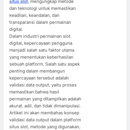
situs slot
, mengungkap metode
dan teknologi untuk memastikan
keadilan, keandalan, dan
transparansi dalam permainan
digital.
Dalam industri permainan slot
digital, kepercayaan pengguna
menjadi salah satu faktor utama
yang menentukan keberhasilan
sebuah platform. Salah satu aspek
penting dalam membangun
kepercayaan tersebut adalah
validasi data output, yaitu proses
memastikan bahwa hasil
permainan yang ditampilkan adalah
akurat, adil, dan tidak dimanipulasi.
Artikel ini akan membahas konsep
validasi data output dalam platform
situs slot, metode yang digunakan,