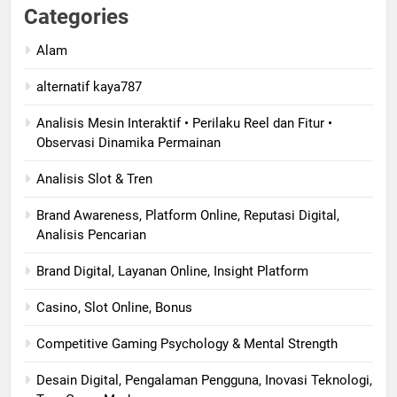
Categories
Alam
alternatif kaya787
Analisis Mesin Interaktif • Perilaku Reel dan Fitur •
Observasi Dinamika Permainan
Analisis Slot & Tren
Brand Awareness, Platform Online, Reputasi Digital,
Analisis Pencarian
Brand Digital, Layanan Online, Insight Platform
Casino, Slot Online, Bonus
Competitive Gaming Psychology & Mental Strength
Desain Digital, Pengalaman Pengguna, Inovasi Teknologi,