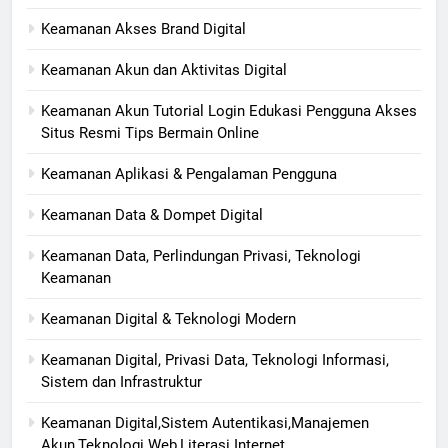
Keamanan Akses Brand Digital
Keamanan Akun dan Aktivitas Digital
Keamanan Akun Tutorial Login Edukasi Pengguna Akses
Situs Resmi Tips Bermain Online
Keamanan Aplikasi & Pengalaman Pengguna
Keamanan Data & Dompet Digital
Keamanan Data, Perlindungan Privasi, Teknologi
Keamanan
Keamanan Digital & Teknologi Modern
Keamanan Digital, Privasi Data, Teknologi Informasi,
Sistem dan Infrastruktur
Keamanan Digital,Sistem Autentikasi,Manajemen
Akun,Teknologi Web,Literasi Internet