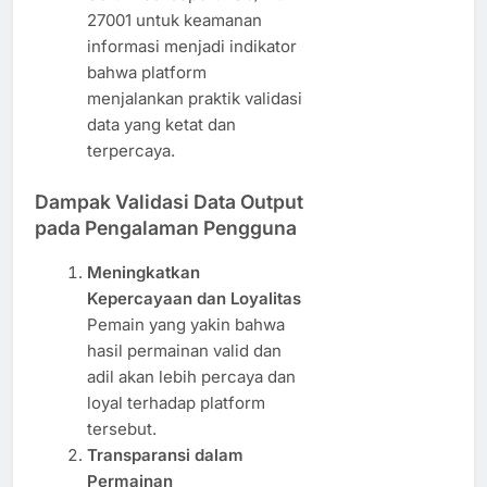
27001 untuk keamanan
informasi menjadi indikator
bahwa platform
menjalankan praktik validasi
data yang ketat dan
terpercaya.
Dampak Validasi Data Output
pada Pengalaman Pengguna
Meningkatkan
Kepercayaan dan Loyalitas
Pemain yang yakin bahwa
hasil permainan valid dan
adil akan lebih percaya dan
loyal terhadap platform
tersebut.
Transparansi dalam
Permainan