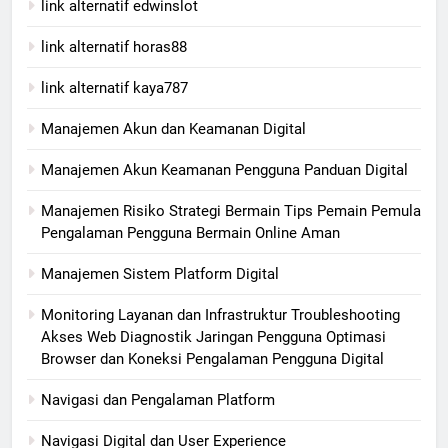
link alternatif edwinslot
link alternatif horas88
link alternatif kaya787
Manajemen Akun dan Keamanan Digital
Manajemen Akun Keamanan Pengguna Panduan Digital
Manajemen Risiko Strategi Bermain Tips Pemain Pemula
Pengalaman Pengguna Bermain Online Aman
Manajemen Sistem Platform Digital
Monitoring Layanan dan Infrastruktur Troubleshooting
Akses Web Diagnostik Jaringan Pengguna Optimasi
Browser dan Koneksi Pengalaman Pengguna Digital
Navigasi dan Pengalaman Platform
Navigasi Digital dan User Experience