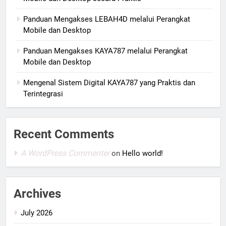
Panduan Mengakses LEBAH4D melalui Perangkat
Mobile dan Desktop
Panduan Mengakses KAYA787 melalui Perangkat
Mobile dan Desktop
Mengenal Sistem Digital KAYA787 yang Praktis dan
Terintegrasi
Recent Comments
A WordPress Commenter
on
Hello world!
Archives
July 2026