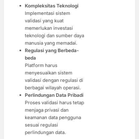
Kompleksitas Teknologi
Implementasi sistem
validasi yang kuat
memerlukan investasi
teknologi dan sumber daya
manusia yang memadai.
Regulasi yang Berbeda-
beda
Platform harus
menyesuaikan sistem
validasi dengan regulasi di
berbagai wilayah operasi.
Perlindungan Data Pribadi
Proses validasi harus tetap
menjaga privasi dan
keamanan data pengguna
sesuai regulasi
perlindungan data.