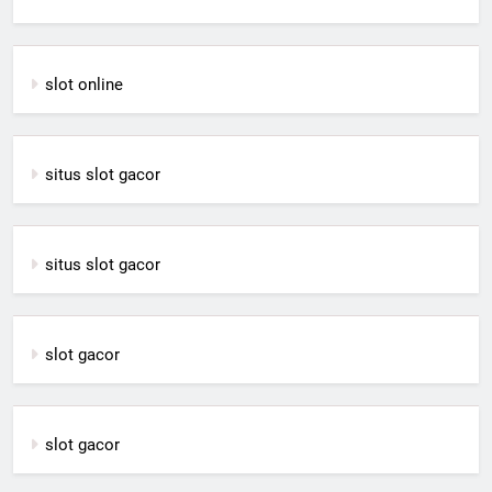
slot online
situs slot gacor
situs slot gacor
slot gacor
slot gacor