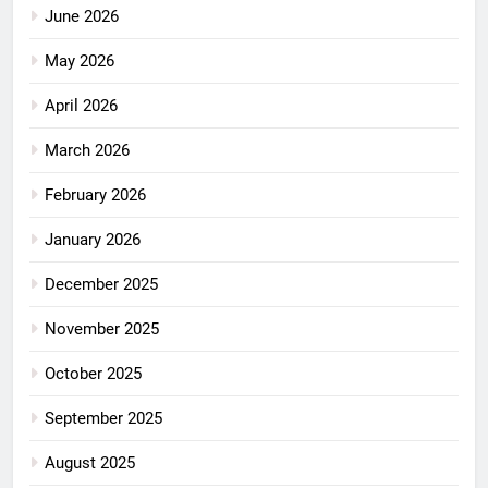
June 2026
May 2026
April 2026
March 2026
February 2026
January 2026
December 2025
November 2025
October 2025
September 2025
August 2025