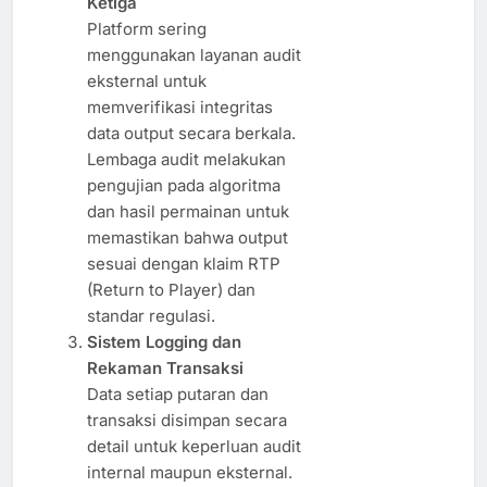
Ketiga
Platform sering
menggunakan layanan audit
eksternal untuk
memverifikasi integritas
data output secara berkala.
Lembaga audit melakukan
pengujian pada algoritma
dan hasil permainan untuk
memastikan bahwa output
sesuai dengan klaim RTP
(Return to Player) dan
standar regulasi.
Sistem Logging dan
Rekaman Transaksi
Data setiap putaran dan
transaksi disimpan secara
detail untuk keperluan audit
internal maupun eksternal.