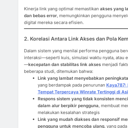
Kinerja link yang optimal memastikan
akses yang l
dan bebas error
, memungkinkan pengguna menyeles
digital mereka secara efisien.
2. Korelasi Antara Link Akses dan Pola K
Dalam sistem yang menilai performa pengguna berd
interaksi—seperti kuis, simulasi waktu nyata, atau e
—
kecepatan dan stabilitas link akses
menjadi fakto
beberapa studi, ditemukan bahwa:
Link yang lambat menyebabkan peningkata
yang berdampak pada penurunan
Kaya787: 
Tempat Terpercaya Winrate Tertinggi di As
Respons sistem yang tidak konsisten menc
dalam alur berpikir pengguna
, membuat me
melakukan kesalahan strategis
Link yang mudah diakses dan responsif me
pengguna untuk mencoba ulang
, yang pada