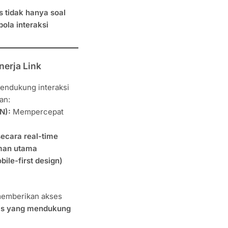
s tidak hanya soal
pola interaksi
nerja Link
endukung interaksi
an:
N):
Mempercepat
ecara real-time
man utama
ile-first design)
 memberikan akses
nis yang mendukung