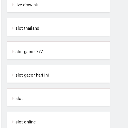
live draw hk
slot thailand
slot gacor 777
slot gacor hari ini
slot
slot online