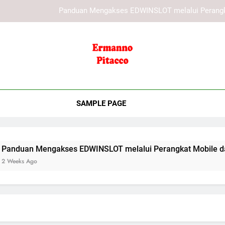
Panduan Mengakses EDWINSLOT melalui Perangka
Panduan Mengakses LEBAH4D me
Panduan Mengakses KAYA787 m
anno Pitacco
LEBAH4D Login dengan Tampilan Responsi
Solusi Bisnis Dan Keuangan Dari Konsultan Profesional Ermann
Panduan Mengakses EDWINSLOT melalui Perangka
SAMPLE PAGE
Panduan Mengakses LEBAH4D me
Panduan Mengakses KAYA787 m
ngakses EDWINSLOT melalui Perangkat Mobile dan Desktop se