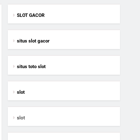
SLOT GACOR
situs slot gacor
situs toto slot
slot
slot