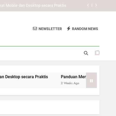
t Mobile dan Desktop secara Praktis
lalui Perangkat Mobile dan Desktop
elalui Perangkat Mobile dan Desktop
NEWSLETTER
RANDOM NEWS
f di Berbagai Perangkat secara Aman
o Pitacco. Sumber Daya Untuk Sukses Finansial.
t Mobile dan Desktop secara Praktis
lalui Perangkat Mobile dan Desktop
elalui Perangkat Mobile dan Desktop
cara Praktis
Panduan Mengakses LEBAH4D melalui Per
2 Weeks Ago