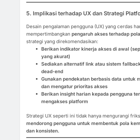
5. Implikasi terhadap UX dan Strategi Plat
Desain pengalaman pengguna (UX) yang cerdas ha
mempertimbangkan
pengaruh akses terhadap pola
strategi yang direkomendasikan:
Berikan indikator kinerja akses di awal (sep
yang akurat)
Sediakan alternatif link atau sistem fallba
dead-end
Gunakan pendekatan berbasis data untuk 
dan mengatur prioritas akses
Berikan insight harian kepada pengguna te
mengakses platform
Strategi UX seperti ini tidak hanya mengurangi friksi
mendorong pengguna untuk membentuk pola kem
dan konsisten.