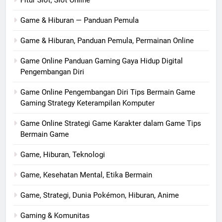
Fitur Slot, Slot Online
Game & Hiburan — Panduan Pemula
Game & Hiburan, Panduan Pemula, Permainan Online
Game Online Panduan Gaming Gaya Hidup Digital
Pengembangan Diri
Game Online Pengembangan Diri Tips Bermain Game
Gaming Strategy Keterampilan Komputer
Game Online Strategi Game Karakter dalam Game Tips
Bermain Game
Game, Hiburan, Teknologi
Game, Kesehatan Mental, Etika Bermain
Game, Strategi, Dunia Pokémon, Hiburan, Anime
Gaming & Komunitas