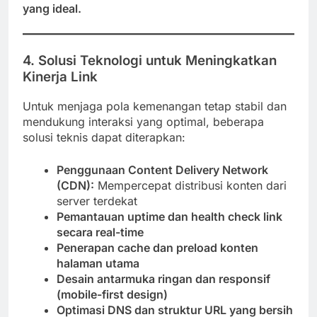
yang ideal.
4. Solusi Teknologi untuk Meningkatkan
Kinerja Link
Untuk menjaga pola kemenangan tetap stabil dan
mendukung interaksi yang optimal, beberapa
solusi teknis dapat diterapkan:
Penggunaan Content Delivery Network
(CDN):
Mempercepat distribusi konten dari
server terdekat
Pemantauan uptime dan health check link
secara real-time
Penerapan cache dan preload konten
halaman utama
Desain antarmuka ringan dan responsif
(mobile-first design)
Optimasi DNS dan struktur URL yang bersih