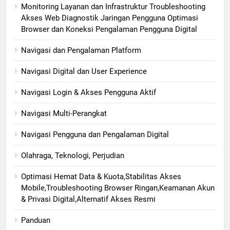
Monitoring Layanan dan Infrastruktur Troubleshooting
Akses Web Diagnostik Jaringan Pengguna Optimasi
Browser dan Koneksi Pengalaman Pengguna Digital
Navigasi dan Pengalaman Platform
Navigasi Digital dan User Experience
Navigasi Login & Akses Pengguna Aktif
Navigasi Multi-Perangkat
Navigasi Pengguna dan Pengalaman Digital
Olahraga, Teknologi, Perjudian
Optimasi Hemat Data & Kuota,Stabilitas Akses
Mobile,Troubleshooting Browser Ringan,Keamanan Akun
& Privasi Digital,Alternatif Akses Resmi
Panduan