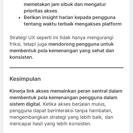
memetakan jam sibuk dan mengatur
prioritas akses
Berikan insight harian kepada pengguna
tentang waktu terbaik mengakses platform
Strategi UX seperti ini tidak hanya mengurangi
friksi, tetapi juga
mendorong pengguna untuk
membentuk pola kemenangan yang sehat dan
konsisten.
Kesimpulan
Kinerja link akses memainkan peran sentral dalam
membentuk pola kemenangan pengguna dalam
sistem digital.
Ketika akses berjalan mulus,
pengguna dapat berinteraksi tanpa hambatan,
mengembangkan strategi yang lebih baik, dan
mencapai hasil yang lebih konsisten.