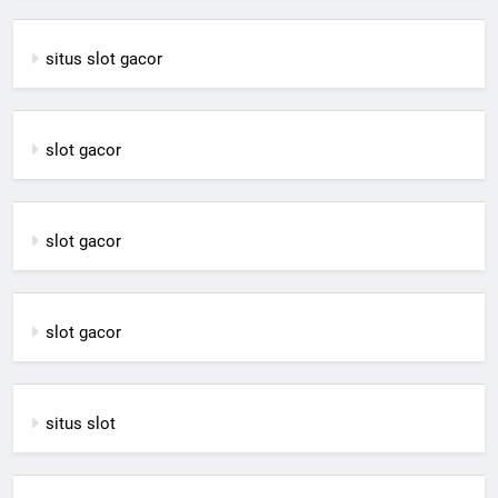
situs slot gacor
slot gacor
slot gacor
slot gacor
situs slot