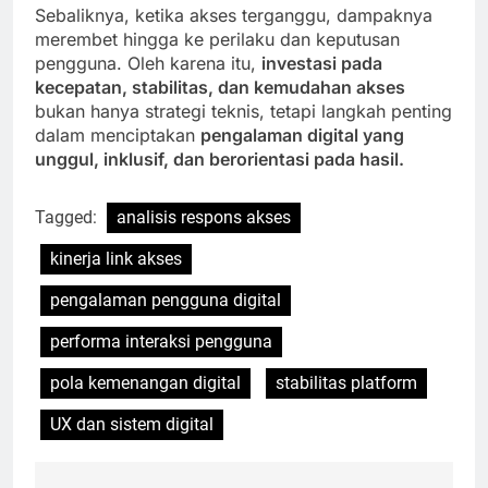
Sebaliknya, ketika akses terganggu, dampaknya
merembet hingga ke perilaku dan keputusan
pengguna. Oleh karena itu,
investasi pada
kecepatan, stabilitas, dan kemudahan akses
bukan hanya strategi teknis, tetapi langkah penting
dalam menciptakan
pengalaman digital yang
unggul, inklusif, dan berorientasi pada hasil.
Tagged:
analisis respons akses
kinerja link akses
pengalaman pengguna digital
performa interaksi pengguna
pola kemenangan digital
stabilitas platform
UX dan sistem digital