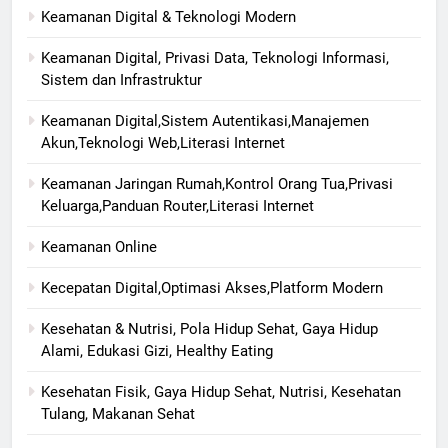
Keamanan Digital & Teknologi Modern
Keamanan Digital, Privasi Data, Teknologi Informasi,
Sistem dan Infrastruktur
Keamanan Digital,Sistem Autentikasi,Manajemen
Akun,Teknologi Web,Literasi Internet
Keamanan Jaringan Rumah,Kontrol Orang Tua,Privasi
Keluarga,Panduan Router,Literasi Internet
Keamanan Online
Kecepatan Digital,Optimasi Akses,Platform Modern
Kesehatan & Nutrisi, Pola Hidup Sehat, Gaya Hidup
Alami, Edukasi Gizi, Healthy Eating
Kesehatan Fisik, Gaya Hidup Sehat, Nutrisi, Kesehatan
Tulang, Makanan Sehat