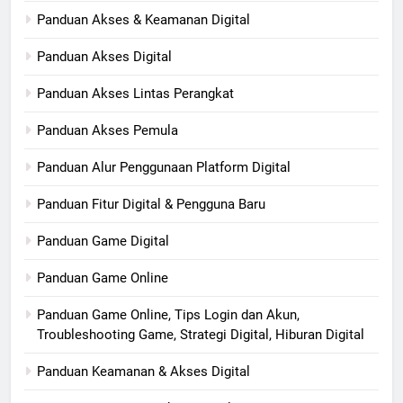
Panduan Akses & Keamanan Digital
Panduan Akses Digital
Panduan Akses Lintas Perangkat
Panduan Akses Pemula
Panduan Alur Penggunaan Platform Digital
Panduan Fitur Digital & Pengguna Baru
Panduan Game Digital
Panduan Game Online
Panduan Game Online, Tips Login dan Akun,
Troubleshooting Game, Strategi Digital, Hiburan Digital
Panduan Keamanan & Akses Digital