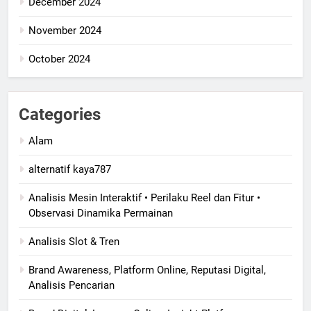
December 2024
November 2024
October 2024
Categories
Alam
alternatif kaya787
Analisis Mesin Interaktif • Perilaku Reel dan Fitur •
Observasi Dinamika Permainan
Analisis Slot & Tren
Brand Awareness, Platform Online, Reputasi Digital,
Analisis Pencarian