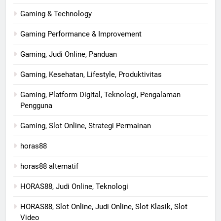
Gaming & Technology
Gaming Performance & Improvement
Gaming, Judi Online, Panduan
Gaming, Kesehatan, Lifestyle, Produktivitas
Gaming, Platform Digital, Teknologi, Pengalaman
Pengguna
Gaming, Slot Online, Strategi Permainan
horas88
horas88 alternatif
HORAS88, Judi Online, Teknologi
HORAS88, Slot Online, Judi Online, Slot Klasik, Slot
Video