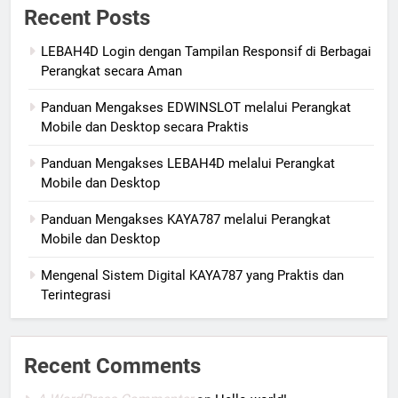
Recent Posts
LEBAH4D Login dengan Tampilan Responsif di Berbagai
Perangkat secara Aman
Panduan Mengakses EDWINSLOT melalui Perangkat
Mobile dan Desktop secara Praktis
Panduan Mengakses LEBAH4D melalui Perangkat
Mobile dan Desktop
Panduan Mengakses KAYA787 melalui Perangkat
Mobile dan Desktop
Mengenal Sistem Digital KAYA787 yang Praktis dan
Terintegrasi
Recent Comments