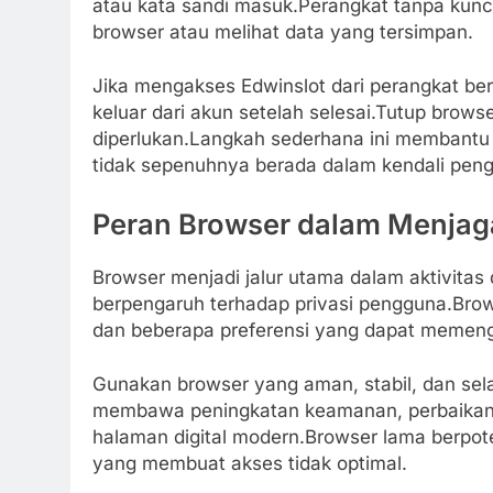
atau kata sandi masuk.Perangkat tanpa kunc
browser atau melihat data yang tersimpan.
Jika mengakses Edwinslot dari perangkat be
keluar dari akun setelah selesai.Tutup brows
diperlukan.Langkah sederhana ini membantu 
tidak sepenuhnya berada dalam kendali pen
Peran Browser dalam Menjaga
Browser menjadi jalur utama dalam aktivitas 
berpengaruh terhadap privasi pengguna.Bro
dan beberapa preferensi yang dapat memen
Gunakan browser yang aman, stabil, dan sel
membawa peningkatan keamanan, perbaikan b
halaman digital modern.Browser lama berpot
yang membuat akses tidak optimal.