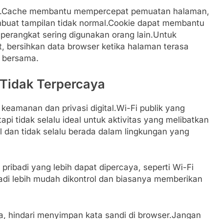
ijak.Cache membantu mempercepat pemuatan halaman,
mbuat tampilan tidak normal.Cookie dapat membantu
ka perangkat sering digunakan orang lain.Untuk
, bersihkan data browser ketika halaman terasa
 bersama.
 Tidak Terpercaya
 keamanan dan privasi digital.Wi-Fi publik yang
pi tidak selalu ideal untuk aktivitas yang melibatkan
bil dan tidak selalu berada dalam lingkungan yang
ribadi yang lebih dapat dipercaya, seperti Wi-Fi
ibadi lebih mudah dikontrol dan biasanya memberikan
, hindari menyimpan kata sandi di browser.Jangan