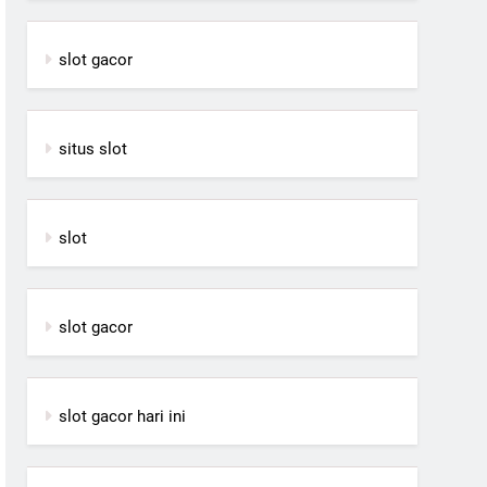
slot gacor
situs slot
slot
slot gacor
slot gacor hari ini