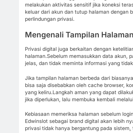
melakukan aktivitas sensitif jika koneksi ter
keluar dari akun dan tutup halaman dengan 
perlindungan privasi.
Mengenali Tampilan Halaman
Privasi digital juga berkaitan dengan ketel
halaman.Sebelum memasukkan data akun, past
jelas, dan tidak meminta informasi yang tidak
Jika tampilan halaman berbeda dari biasany
bisa saja disebabkan oleh cache browser, kon
yang keliru.Langkah aman yang dapat dilak
jika diperlukan, lalu membuka kembali melalu
Kebiasaan memeriksa halaman sebelum logi
Edwinslot sebagai brand digital akan lebih
privasi tidak hanya bergantung pada sistem, te