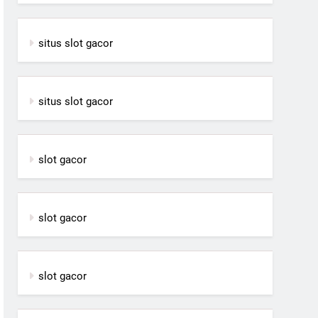
situs slot gacor
situs slot gacor
slot gacor
slot gacor
slot gacor