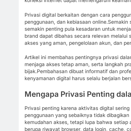
koneksi internet dapat memengaruhi keamanan
Privasi digital berkaitan dengan cara penggun
penggunaan, dan kebiasaan online.Semakin s
semakin penting pula kesadaran untuk menj
brand dapat dibahas secara relevan melalui
akses yang aman, pengelolaan akun, dan per
Artikel ini membahas pentingnya privasi dala
menjaga akses tetap aman, serta langkah pr
bijak.Pembahasan dibuat informatif dan pr
kenyamanan digital harus selalu berjalan b
Mengapa Privasi Penting dala
Privasi penting karena aktivitas digital serin
penggunaan yang sebaiknya tidak dibagika
kemudahan akses, tetapi lupa bahwa setiap ak
berupa riwayat browser, data login, cache, c