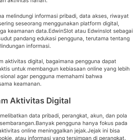
 aktivitas harian.
a melindungi informasi pribadi, data akses, riwayat
ering seseorang menggunakan platform digital,
aga keamanan data.EdwinSlot atau Edwinslot sebagai
 sudut pandang edukasi pengguna, terutama tentang
lindungan informasi.
m aktivitas digital, bagaimana pengguna dapat
aktis untuk membangun kebiasaan online yang lebih
ofesional agar pengguna memahami bahwa
ersama keamanan.
m Aktivitas Digital
g melibatkan data pribadi, perangkat, akun, dan pola
n sembarangan.Banyak pengguna hanya fokus pada
tivitas online meninggalkan jejak.Jejak ini bisa
ookie, atau informasi yang tersimpan di perangkat.