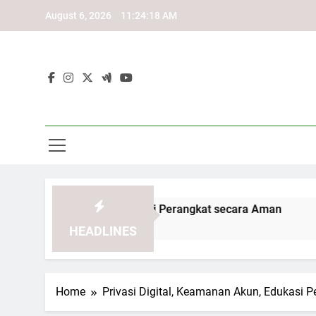
Skip
August 6, 2026
11:24:19 AM
to
content
Erm
Dapatkan 
onsif di Berbagai Perangkat secara Aman
Panduan Men
2 Weeks Ago
HEADLINES
Home
Privasi Digital, Keamanan Akun, Edukasi 