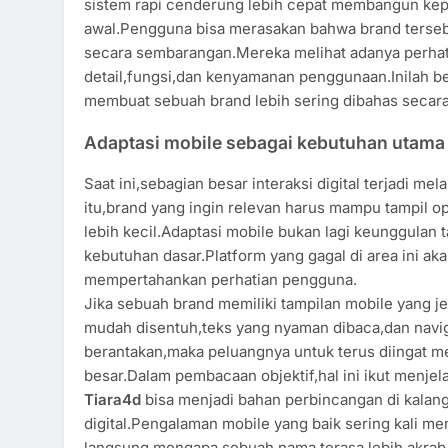
sistem rapi cenderung lebih cepat membangun ke
awal.Pengguna bisa merasakan bahwa brand tersebu
secara sembarangan.Mereka melihat adanya perhat
detail,fungsi,dan kenyamanan penggunaan.Inilah be
membuat sebuah brand lebih sering dibahas secara
Adaptasi mobile sebagai kebutuhan utama
Saat ini,sebagian besar interaksi digital terjadi mel
itu,brand yang ingin relevan harus mampu tampil op
lebih kecil.Adaptasi mobile bukan lagi keunggulan 
kebutuhan dasar.Platform yang gagal di area ini akan
mempertahankan perhatian pengguna.
Jika sebuah brand memiliki tampilan mobile yang j
mudah disentuh,teks yang nyaman dibaca,dan navig
berantakan,maka peluangnya untuk terus diingat me
besar.Dalam pembacaan objektif,hal ini ikut menj
Tiara4d
bisa menjadi bahan perbincangan di kala
digital.Pengalaman mobile yang baik sering kali men
langsung mengapa sebuah nama terasa lebih akrab 