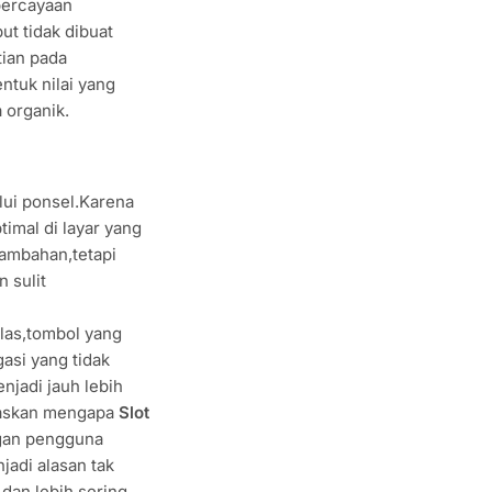
percayaan
t tidak dibuat
ian pada
ntuk nilai yang
 organik.
alui ponsel.Karena
timal di layar yang
tambahan,tetapi
 sulit
elas,tombol yang
asi yang tidak
njadi jauh lebih
elaskan mengapa
Slot
ngan pengguna
jadi alasan tak
dan lebih sering