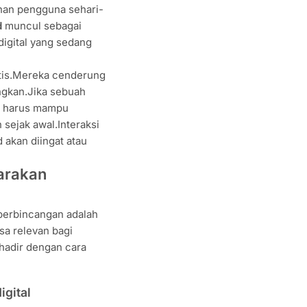
uhan pengguna sehari-
d
muncul sebagai
digital yang sedang
itis.Mereka cenderung
ngkan.Jika sebuah
ia harus mampu
sejak awal.Interaksi
 akan diingat atau
arakan
perbincangan adalah
a relevan bagi
 hadir dengan cara
gital