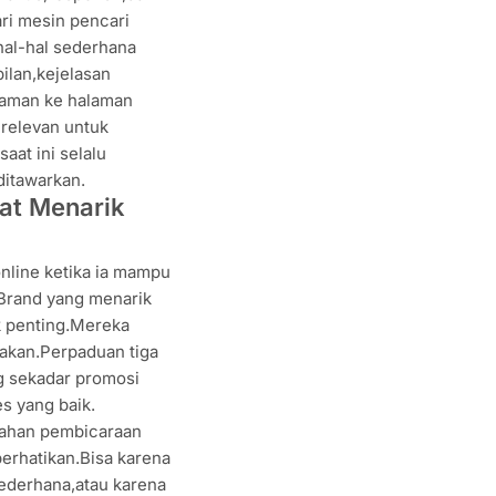
ri mesin pencari
hal-hal sederhana
ilan,kejelasan
laman ke halaman
relevan untuk
aat ini selalu
ditawarkan.
at Menarik
nline ketika ia mampu
.Brand yang menarik
k penting.Mereka
akan.Perpaduan tiga
ng sekadar promosi
s yang baik.
 bahan pembicaraan
erhatikan.Bisa karena
sederhana,atau karena