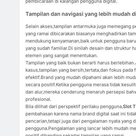
pembicaraan di kalangan pengguna digital.
Tampilan dan navigasi yang lebih mudah 
Selain akses,tampilan antarmuka juga memegang p
yang ramai dibicarakan biasanya menghadirkan tam
mendukung kenyamanan,baik untuk pengguna bar
yang sudah familiar.Di sinilah desain dan struktur 
elemen yang sangat menentukan.
Tampilan yang baik bukan berarti harus berlebihan
kasus,tampilan yang bersih,tertata,dan fokus pada f
efektif.Brand yang mudah dipahami akan lebih mud
secara positif.Ketika pengguna merasa tidak kesu
dan alur,mereka cenderung menaruh persepsi bahw
profesional.
Bila dilihat dari perspektif perilaku pengguna,
Slot 
pembahasan karena nama brand digital saat ini tida
pencarian,tetapi juga dari pengalaman nyata yang d
pengguna.Pengalaman yang lancar lebih mudah me
positif dibanding sekadar tampilan yang ramai.