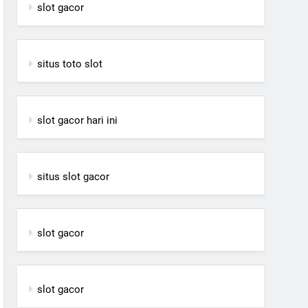
slot gacor
situs toto slot
slot gacor hari ini
situs slot gacor
slot gacor
slot gacor