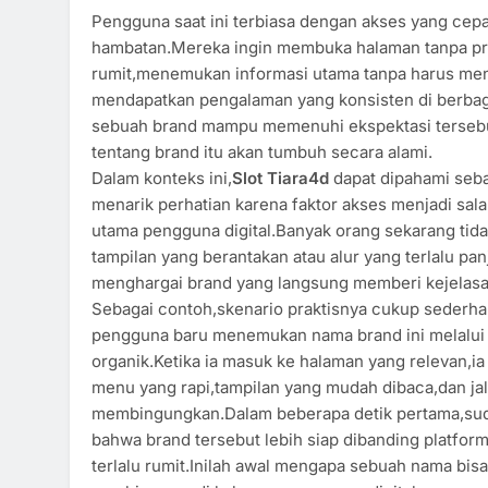
Pengguna saat ini terbiasa dengan akses yang cep
hambatan.Mereka ingin membuka halaman tanpa p
rumit,menemukan informasi utama tanpa harus menc
mendapatkan pengalaman yang konsisten di berbag
sebuah brand mampu memenuhi ekspektasi terseb
tentang brand itu akan tumbuh secara alami.
Dalam konteks ini,
Slot Tiara4d
dapat dipahami seba
menarik perhatian karena faktor akses menjadi sala
utama pengguna digital.Banyak orang sekarang tida
tampilan yang berantakan atau alur yang terlalu pa
menghargai brand yang langsung memberi kejelasa
Sebagai contoh,skenario praktisnya cukup sederh
pengguna baru menemukan nama brand ini melalui
organik.Ketika ia masuk ke halaman yang relevan,i
menu yang rapi,tampilan yang mudah dibaca,dan jal
membingungkan.Dalam beberapa detik pertama,sud
bahwa brand tersebut lebih siap dibanding platfor
terlalu rumit.Inilah awal mengapa sebuah nama bis