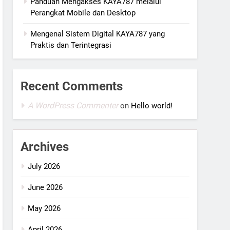
Panduan Mengakses KAYA787 melalui
Perangkat Mobile dan Desktop
Mengenal Sistem Digital KAYA787 yang
Praktis dan Terintegrasi
Recent Comments
A WordPress Commenter
on
Hello world!
Archives
July 2026
June 2026
May 2026
April 2026