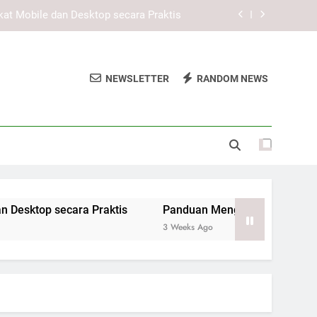
t Mobile dan Desktop secara Praktis
lalui Perangkat Mobile dan Desktop
elalui Perangkat Mobile dan Desktop
NEWSLETTER
RANDOM NEWS
f di Berbagai Perangkat secara Aman
o Pitacco. Sumber Daya Untuk Sukses Finansial.
t Mobile dan Desktop secara Praktis
lalui Perangkat Mobile dan Desktop
elalui Perangkat Mobile dan Desktop
cara Praktis
Panduan Mengakses LEBAH4D melalui Per
3 Weeks Ago