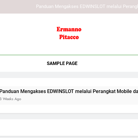
Panduan Mengakses EDWINSLOT melalui Perangka
Panduan Mengakses LEBAH4D me
Panduan Mengakses KAYA787 m
anno Pitacco
LEBAH4D Login dengan Tampilan Responsi
Solusi Bisnis Dan Keuangan Dari Konsultan Profesional Ermann
Panduan Mengakses EDWINSLOT melalui Perangka
SAMPLE PAGE
Panduan Mengakses LEBAH4D me
Panduan Mengakses KAYA787 m
gakses EDWINSLOT melalui Perangkat Mobile dan Desktop se