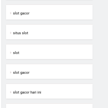
slot gacor
situs slot
slot
slot gacor
slot gacor hari ini